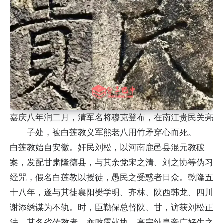
嘉庆八年润二月，清军名将穆克登布，在南江贵民关亮
子处，被白莲教义军熊老八用竹矛穿心而死。
白莲教始自安徽。奸民刘松，以河南鹿邑县混元教破
案，发配甘肃隆德县，与其余党宋之清、刘之协等伪习
经咒，假名白莲教以授徒，愚民之受惑者日众。乾隆五
十八年，遂与其徒襄阳樊学明、齐林、陕西韩龙、四川
谢添绣谋为不轨。时，臣勒保总督陕、甘，访获刘松正
法。其各省传教者，亦败露就执。高宗纯皇帝广好生之