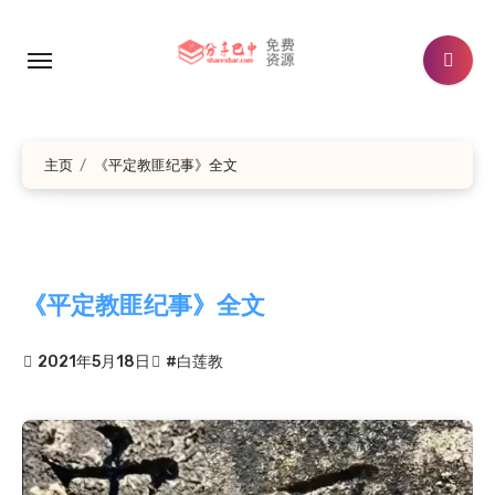
跳
转
到
内
容
主页
《平定教匪纪事》全文
《平定教匪纪事》全文
2021年5月18日
#白莲教