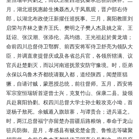
室恒瑞率兵剿之，而以卫星西巡抚秦承恩驻防陕界。二
月，湖北巡抚惠龄生擒聂杰人于凤凰观，晋户部右侍
郎，以湖北布政使汪新擢任巡抚事。三月，襄阳教匪刘
启荣与齐林之妻齐王氏、樊明之子樊人杰及姚之富、王
廷诏、张汉潮、张添伦、高均德、王光祖起於黄龙墙；
命前四川总督侍卫鄂辉、前西安将军侍卫舒亮为领队大
臣，并调直隶提督庆成及各省总兵官，各领所辖满、议
官兵赴楚剿灭，而以河南巡抚景安防守豫境。时，臣弟
永保以乌鲁木齐都统请觐入都，道经陕西，闻楚匪猖
獗，自请讨贼，蒙恩授总统，前往督师。五月，西安将
军宗室恒瑞斩首逆曾士兴，克复竹山、保康二县。旋领
兵赴襄阳协剿。权四川总督大学士孙士毅攻克小坳，首
逆杨子敖死。余贼遁入旗鼓寨，与谭贵合；进兵逼之。
时，两江总督福宁亦留楚办苗疆后路粮饷，奉命于龙山
驻兵防御。是月，孝感县有贼党楚金贵、鲁惟志等啸聚