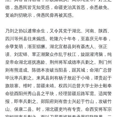
德，急愚民皆无知受惑，命疆吏治其首恶，余悉赦免。
复谕剀切晓示，俾愚民毋再被其惑。
乃刘之协以逋窜余生，又令其党于湖北、河南、陕西、
四川等州县往来煽惑。乾隆六十年冬，至嘉庆元年春，
余孽复萌，渐至猖獗。湖北宜都县则有聂杰人、张正
谟、刘宏铎、覃正潮聚众作乱于枝江，旋踞灌湾脑，纯
皇帝命湖北巡抚惠龄、荆州将军成德率兵剿之。荆门州
则有熊道成、陈德本攻破当阳县，踞其城；命湖广总督
毕沅率兵剿之。来凤县则有杨子敖起于小坳，谭贵起于
旗鼓寨。维时，苗疆未靖。权四川总督大学士孙士毅奉
命驻酉阳州秀山县之平块，经理苗疆后路军需。适闻警
报，即率兵剿之。郧阳府则有曾士兴起于竹山，攻破竹
山、保康二县。时，湖北疆吏均有专责。命西安将军宗