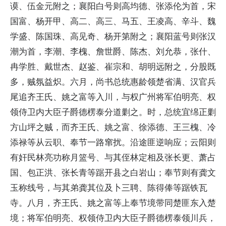
谟、伍金元附之；襄阳白号则高均德、张添伦为首，宋
国富、杨开甲、高二、高三、马五、王凌高、辛斗、魏
学盛、陈国珠、高见奇、杨开第附之；襄阳蓝号则张汉
潮为首，李潮、李槐、詹世爵、陈杰、刘允恭，张什、
冉学胜、戴世杰、赵鉴、崔宗和、胡明远附之，分股既
多，贼氛益炽。六月，尚书总统惠龄领楚省满、汉官兵
尾追齐王氏、姚之富等入川，与权广州将军伯明亮、权
领侍卫内大臣子爵德楞泰分道剿之。时，总统宜绵正剿
方山坪之贼，而齐王氏、姚之富、徐添德、王三槐、冷
添禄等从云职、奉节一路窜扰。沿途匪逆响应；云阳则
有奸民林亮功称月篮号、与其侄林定相及张长更、萧占
国、包正洪、张长青等踞开县之白岩山；奉节则有龚文
玉称线号，与其弟龚其位及卜三聘、陈得俸等踞铁瓦
寺。八月，齐王氏、姚之富等上奉节境带同楚匪东入楚
境；将军伯明亮、权领侍卫内大臣子爵德楞泰领川兵，