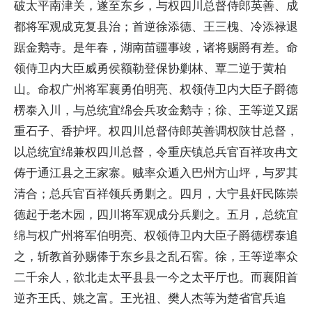
破太平南津关，遂至东乡，与权四川总督侍郎英善、成
都将军观成克复县治；首逆徐添德、王三槐、冷添禄退
踞金鹅寺。是年春，湖南苗疆事竣，诸将赐爵有差。命
领侍卫内大臣威勇侯额勒登保协剿林、覃二逆于黄柏
山。命权广州将军襄勇伯明亮、权领侍卫内大臣子爵德
楞泰入川，与总统宜绵会兵攻金鹅寺；徐、王等逆又踞
重石子、香护坪。权四川总督侍郎英善调权陕甘总督，
以总统宜绵兼权四川总督，令重庆镇总兵官百祥攻冉文
俦于通江县之王家寨。贼率众遁入巴州方山坪，与罗其
清合；总兵官百祥领兵勇剿之。四月，大宁县奸民陈崇
德起于老木园，四川将军观成分兵剿之。五月，总统宜
绵与权广州将军伯明亮、权领侍卫内大臣子爵德楞泰追
之，斩教首孙赐俸于东乡县之乱石窖。徐，王等逆率众
二千余人，欲北走太平县县一今之太平厅也。而襄阳首
逆齐王氏、姚之富。王光祖、樊人杰等为楚省官兵追