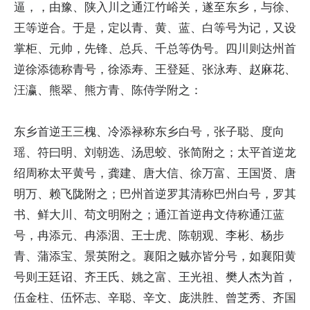
逼，，由豫、陕入川之通江竹峪关，遂至东乡，与徐、
王等逆合。于是，定以青、黄、蓝、白等号为记，又设
掌柜、元帅，先锋、总兵、千总等伪号。四川则达州首
逆徐添德称青号，徐添寿、王登延、张泳寿、赵麻花、
汪瀛、熊翠、熊方青、陈侍学附之：
东乡首逆王三槐、冷添禄称东乡白号，张子聪、度向
瑶、符曰明、刘朝选、汤思蛟、张简附之；太平首逆龙
绍周称太平黄号，龚建、唐大信、徐万富、王国贤、唐
明万、赖飞陇附之；巴州首逆罗其清称巴州白号，罗其
书、鲜大川、苟文明附之；通江首逆冉文侍称通江蓝
号，冉添元、冉添洇、王士虎、陈朝观、李彬、杨步
青、蒲添宝、景英附之。襄阳之贼亦皆分号，如襄阳黄
号则王廷诏、齐王氏、姚之富、王光祖、樊人杰为首，
伍金柱、伍怀志、辛聪、辛文、庞洪胜、曾芝秀、齐国