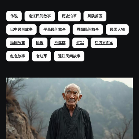
传说
南江民间故事
历史沿革
川陕苏区
巴中民间故事
平昌民间故事
恩阳民间故事
民国人物
民国故事
民歌
沙溪镇
红军
红四方面军
红色故事
老红军
通江民间故事