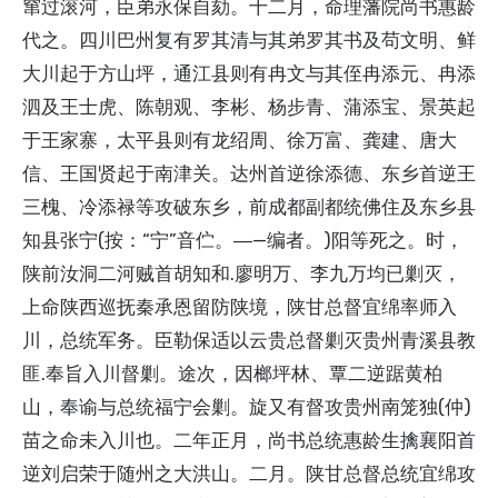
窜过滚河，臣弟永保自劾。十二月，命理藩院尚书惠龄
代之。四川巴州复有罗其清与其弟罗其书及苟文明、鲜
大川起于方山坪，通江县则有冉文与其侄冉添元、冉添
泗及王士虎、陈朝观、李彬、杨步青、蒲添宝、景英起
于王家寨，太平县则有龙绍周、徐万富、龚建、唐大
信、王国贤起于南津关。达州首逆徐添德、东乡首逆王
三槐、冷添禄等攻破东乡，前成都副都统佛住及东乡县
知县张宁(按：“宁”音伫。―—编者。)阳等死之。时，
陕前汝洞二河贼首胡知和.廖明万、李九万均已剿灭，
上命陕西巡抚秦承恩留防陕境，陕甘总督宜绵率师入
川，总统军务。臣勒保适以云贵总督剿灭贵州青溪县教
匪.奉旨入川督剿。途次，因榔坪林、覃二逆踞黄柏
山，奉谕与总统福宁会剿。旋又有督攻贵州南笼独(仲)
苗之命未入川也。二年正月，尚书总统惠龄生擒襄阳首
逆刘启荣于随州之大洪山。二月。陕甘总督总统宜绵攻