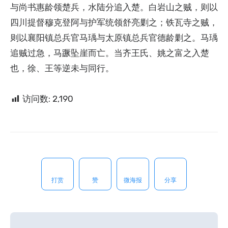
与尚书惠龄领楚兵，水陆分追入楚。白岩山之贼，则以
四川提督穆克登阿与护军统领舒亮剿之；铁瓦寺之贼，
则以襄阳镇总兵官马瑀与太原镇总兵官德龄剿之。马瑀
追贼过急，马蹶坠崖而亡。当齐王氏、姚之富之入楚
也，徐、王等逆未与同行。
访问数:
2,190
打赏
赞
微海报
分享