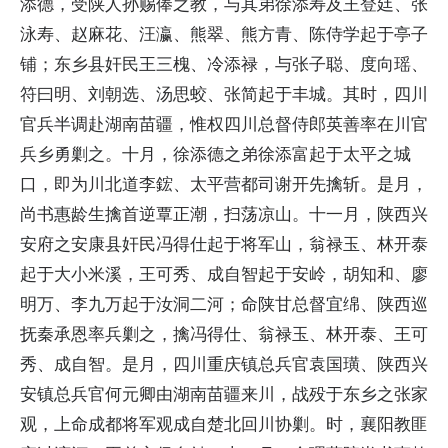
添德，受陕人孙赐俸之教，与其弟徐添寿及王登廷、张
泳寿、赵麻花、汪瀛、熊翠、熊方青、陈侍学起于亭子
铺；东乡县奸民王三槐、冷添禄，与张子聪、度向瑶、
符曰明、刘朝选、汤思蛟、张简起于丰城。其时，四川
官兵半调赴湖南苗疆，惟权四川总督侍郎英善率在川官
兵乡勇剿之。十月，徐添德之弟徐添富起于太平之城
口，即为川北道李鋐、太平营都司谢开先擒斩。是月，
尚书惠龄生擒首逆覃正潮，扫荡凉山。十一月，陕西兴
安府之安康县奸民冯得仕起于将军山，翁禄玉、林开泰
起于大小米溪，王可秀、成自智起于安岭，胡知和、廖
明万、李九万起于汝洞二河；命陕甘总督宜绵、陕西巡
抚秦承恩率兵剿之，擒冯得仕、翁禄玉、林开泰、王可
秀、成自智。是月，四川重庆镇总兵官袁国璜、陕西兴
安镇总兵官何元卿由湖南苗疆来川，战殁于东乡之张家
观，上命成都将军观成自楚北回川协剿。时，襄阳教匪