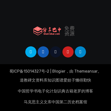
蜀ICP备15014327号-2
|
Blogier
，由
Themeansar
。
道教碑文资料库
知识图谱
爱娃子
懒得勤快
中国哲学书电子化计划
识典古籍
老罗的博客
马克思主义文库
中国第二历史档案馆