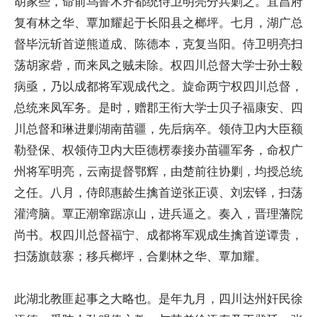
胡家些，命前乌鲁木齐都统侍卫明亮分兵剿之。宜昌府
复有林之华、覃加耀起于长阳县之榔坪。七月，湖广总
督毕沅斩首逆熊道成、陈德本，克复当阳。侍卫明亮扫
荡胡家砦，而来凤之贼未除。权四川总督大学士孙士毅
病亟，乃以成都将军观成代之。旋命两宁权四川总督，
总统来凤军务。是时，赠郡王衔大学士贝子福康安、四
川总督和琳进剿湖南苗疆，先后病卒。领侍卫内大臣额
勒登保、权领侍卫内大臣德楞泰接办苗疆军务，命权广
州将军明亮，云南提督鄂辉，由楚前往协剿，均授总统
之任。八月，侍郎惠龄生擒首逆张正谟、刘宏铎，扫荡
灌湾脑。覃正潮窜踞凉山，进兵逼之。奏入，晋理藩院
尚书。权四川总督福宁、成都将军观成生擒首逆谭贵，
扫荡旗鼓寨；移兵榔坪，合剿林之华、覃加耀。
此湖北教匪起事之大略也。是年九月，四川达州奸民徐