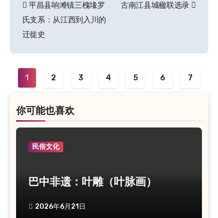
平昌县响滩镇三槐堟罗
古南江县城楹联选录
文
氏支系：从江西到入川的
章
迁徙史
导
航
1
2
3
4
5
6
7
你可能也喜欢
民俗文化
巴中非遗：叶雕（叶脉画）
2026年6月21日