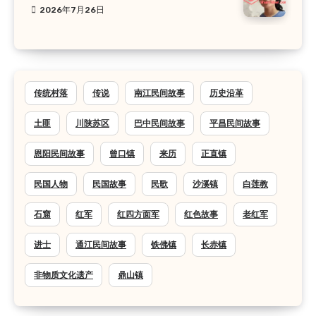
2026年7月26日
传统村落
传说
南江民间故事
历史沿革
土匪
川陕苏区
巴中民间故事
平昌民间故事
恩阳民间故事
曾口镇
来历
正直镇
民国人物
民国故事
民歌
沙溪镇
白莲教
石窟
红军
红四方面军
红色故事
老红军
进士
通江民间故事
铁佛镇
长赤镇
非物质文化遗产
鼎山镇