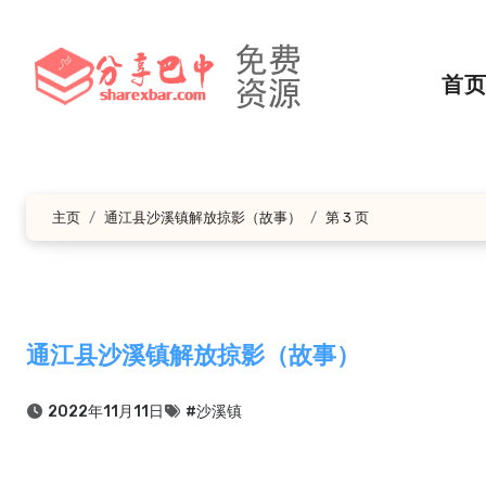
跳
转
到
首
内
容
主页
通江县沙溪镇解放掠影（故事）
第 3 页
通江县沙溪镇解放掠影（故事）
2022年11月11日
#沙溪镇