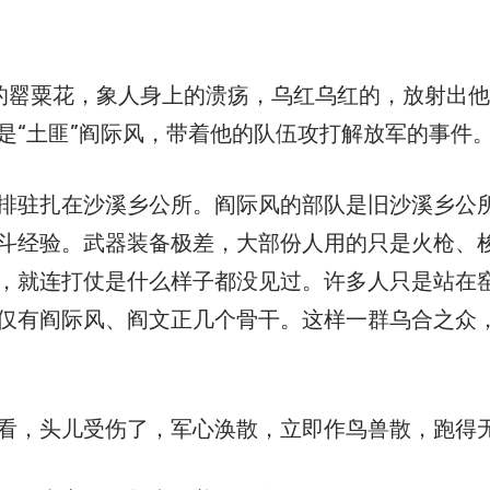
是“土匪”阎际风，带着他的队伍攻打解放军的事件
排驻扎在沙溪乡公所。阎际风的部队是旧沙溪乡公
斗经验。武器装备极差，大部份人用的只是火枪、
，就连打仗是什么样子都没见过。许多人只是站在
仅有阎际风、阎文正几个骨干。这样一群乌合之众
看，头儿受伤了，军心涣散，立即作鸟兽散，跑得