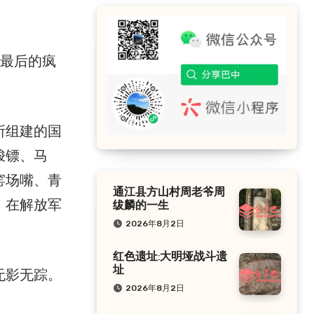
。
所组建的国
梭镖、马
窑场嘴、青
通江县方山村周老爷周
，在解放军
绂麟的一生
2026年8月2日
红色遗址:大明垭战斗遗
址
无影无踪。
2026年8月2日