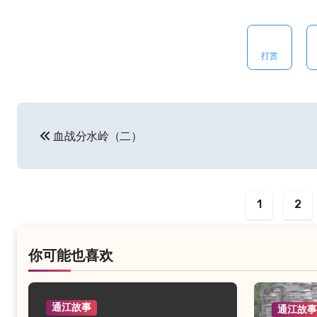
打赏
文
血战分水岭（二）
章
导
航
1
2
你可能也喜欢
通江故事
通江故