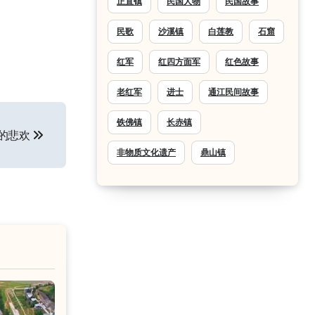
正直镇
民国人物
民国故事
民歌
沙溪镇
白莲教
石窟
红军
红四方面军
红色故事
老红军
进士
通江民间故事
铁佛镇
长赤镇
的悲欢
非物质文化遗产
鼎山镇