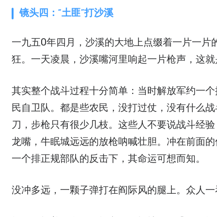
镜头四：“土匪”打沙溪
一九五0年四月，沙溪的大地上点缀着一片一片的罂粟花，象人身上的溃疡，乌红乌红的，放射出他最后的疯
狂。一天凌晨，沙溪嘴河里响起一片枪声，这就
其实整个战斗过程十分简单：当时解放军约一个
民自卫队。都是些农民，没打过仗，没有什么战
刀，步枪只有很少几枝。这些人不要说战斗经验
龙嘴，牛眠城远远的放枪呐喊壮胆。冲在前面的
一个排正规部队的反击下，其命运可想而知。
没冲多远，一颗子弹打在阎际风的腿上。众人一