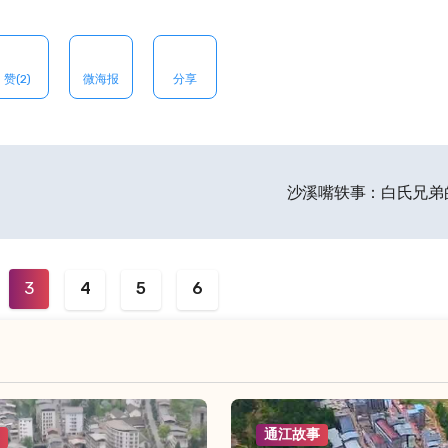
赞(2)
微海报
分享
沙溪嘴轶事：白氏兄弟
3
4
5
6
通江故事
事