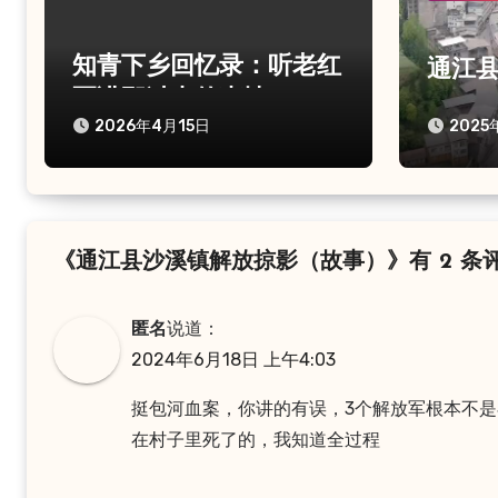
知青下乡回忆录：听老红
通江
军讲那过去的事情
2026年4月15日
2025
《通江县沙溪镇解放掠影（故事）》有 2 条
匿名
说道：
2024年6月18日 上午4:03
挺包河血案，你讲的有误，3个解放军根本不
在村子里死了的，我知道全过程