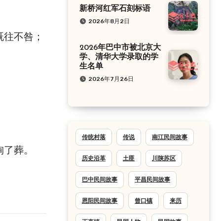
新桥河红军石刻标语
2026年8月2日
既往不咎；
2026年巴中市被北京大
学、清华大学录取的学
生名单
2026年7月26日
传统村落
传说
南江民间故事
殉了葬。
历史沿革
土匪
川陕苏区
巴中民间故事
平昌民间故事
恩阳民间故事
曾口镇
来历