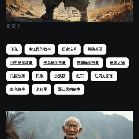
奇童子
传说
南江民间故事
历史沿革
川陕苏区
巴中民间故事
平昌民间故事
恩阳民间故事
民国人物
民国故事
民歌
沙溪镇
红军
红四方面军
红色故事
老红军
通江民间故事