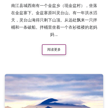
南江县城西南有一个金盆乡（现金盆村），坐落
在金盆寨下。金盆寨原叫灵台山。有一年洪水滔
天，灵台山淹得只剩下山顶。从远处飘来一只拌
桶和一条破船。拌桶里坐着一个衣衫褴褛的老妈
妈 …
阅读更多