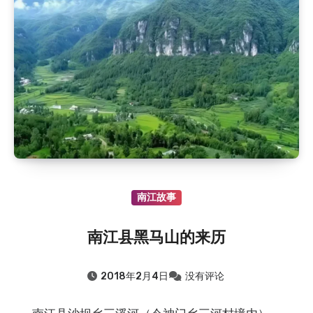
2020.8.6
：恩阳区恩阳中学历史沿革（大事记182…
2020.8.6
：红四方面军副总指挥王树声在川陕苏区
2019.8.6
：旧时流传于通江的民间小调——十二花
2019.8.6
：通江县春在乡（原新建乡）的故事——抗…
2019.8.6
：通江县新建乡（春在乡）地名故事
2019.8.6
：通江县新建乡（春在乡）的故事——师娘…
2018.8.6
：明朝进士向玉轩
南江故事
南江县黑马山的来历
2018年2月4日
没有评论