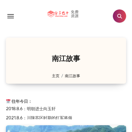
跳
转
2021.8.6
：川陕苏区时期的红军将领
到
2021.8.6
：孙思颖夫妇墓
内
2020.8.6
：白衣全鱼宴
容
2020.8.6
：恩阳区恩阳中学历史沿革（大事记182…
2020.8.6
：红四方面军副总指挥王树声在川陕苏区
南江故事
2019.8.6
：旧时流传于通江的民间小调——十二花
2019.8.6
：通江县春在乡（原新建乡）的故事——抗…
主页
南江故事
2019.8.6
：通江县新建乡（春在乡）地名故事
2019.8.6
：通江县新建乡（春在乡）的故事——师娘…
2018.8.6
：明朝进士向玉轩
往年今日：
2021.8.6
：川陕苏区时期的红军将领
2021.8.6
：孙思颖夫妇墓
2020.8.6
：白衣全鱼宴