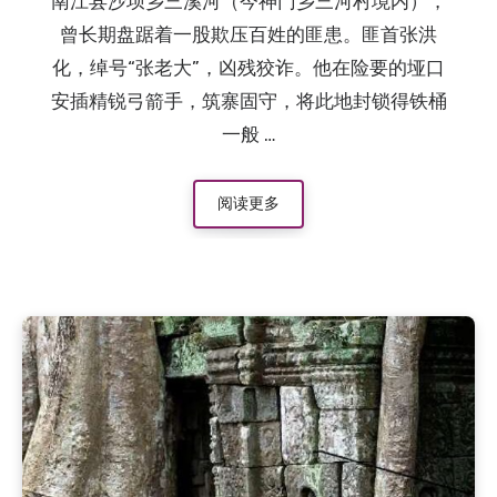
南江县沙坝乡三溪河（今神门乡三河村境内），
曾长期盘踞着一股欺压百姓的匪患。匪首张洪
化，绰号“张老大”，凶残狡诈。他在险要的垭口
安插精锐弓箭手，筑寨固守，将此地封锁得铁桶
一般 …
阅读更多