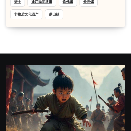
进士
通江民间故事
铁佛镇
长赤镇
非物质文化遗产
鼎山镇