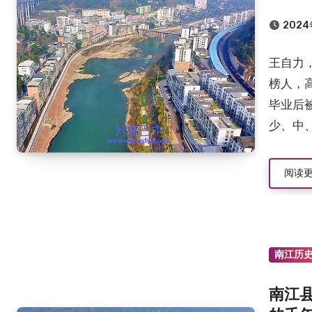
2024
王自力
榜人，
毕业后
少、中、
阅读
南江历
南江