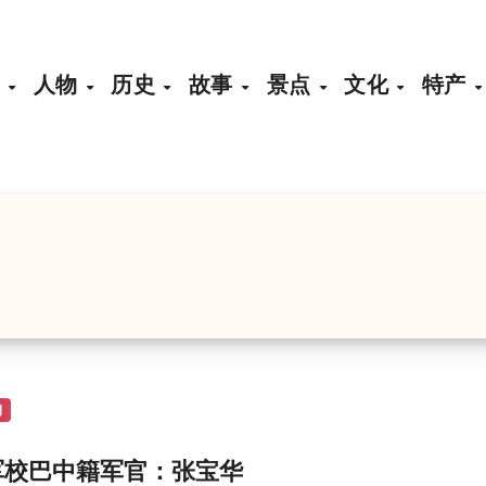
页
人物
历史
故事
景点
文化
特产
物
军校巴中籍军官：张宝华