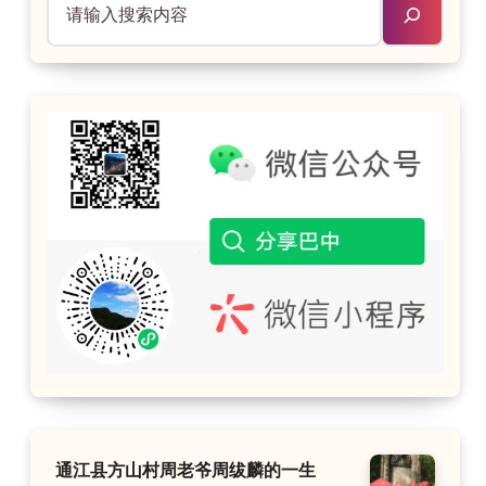
通江县方山村周老爷周绂麟的一生