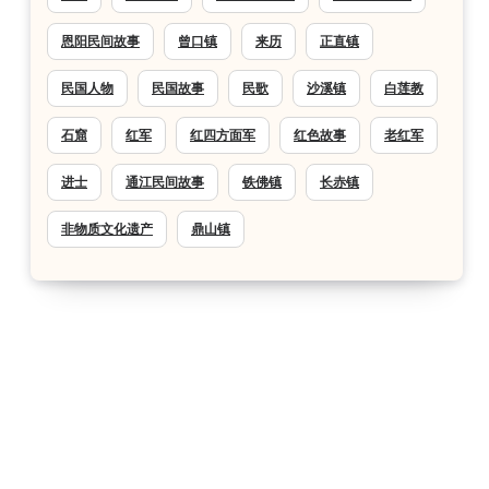
恩阳民间故事
曾口镇
来历
正直镇
民国人物
民国故事
民歌
沙溪镇
白莲教
石窟
红军
红四方面军
红色故事
老红军
进士
通江民间故事
铁佛镇
长赤镇
非物质文化遗产
鼎山镇