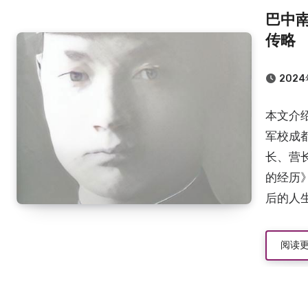
巴中
传略
2024
本文介
军校成
长、营
的经历
后的人
阅读