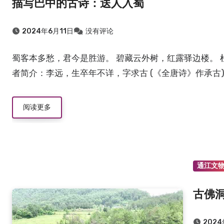
描写巴中的古诗：送人入蜀
2024年6月11日
没有评论
蜀客本多愁，君今是胜游。 碧藏云外树，红露驿边楼。 
者简介：李远，生卒年不详，字求古 (《全唐诗》作承古)
阅读更多
通江文
古佛
202