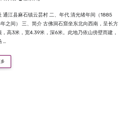
 通江县麻石镇云昙村 二、年代 清光绪年间（1885
88年之间） 三、简介 古佛洞石窟坐东北向西南，呈长方
，高3米，宽4.39米，深6米。此地乃依山傍壁而建，
 …
更多