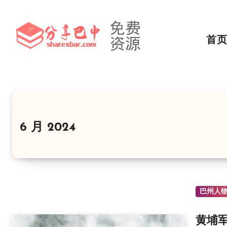
跳
转
到
首
内
容
6 月 2024
巴州人
黄埔