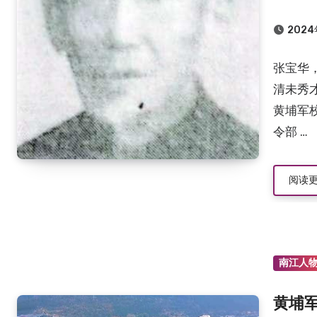
2024
张宝华，
清未秀才
黄埔军校
令部 …
阅读
南江人
黄埔