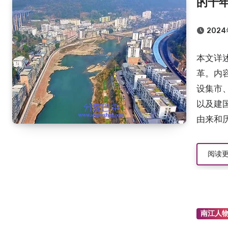
的千
2024
本文详
革。内
设集市
以及建
由来和
阅读
南江人