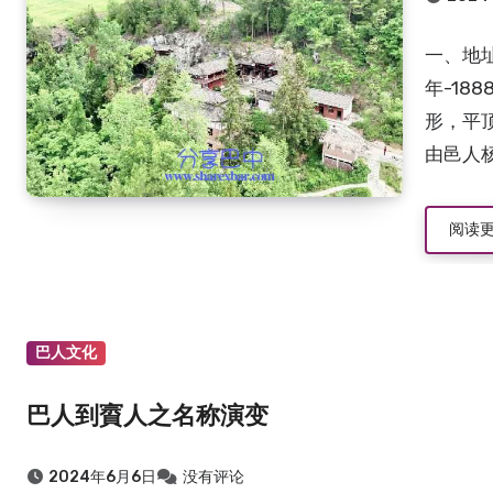
一、地址
年-18
形，平顶
由邑人杨
阅读
巴人文化
巴人到賨人之名称演变
2024年6月6日
没有评论