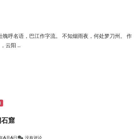
杜魄呼名语，巴江作字流。 不知烟雨夜，何处梦刀州。 作
，云阳 …
物
洞石窟
4年6月6日
没有评论