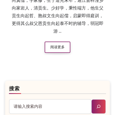
向翼儒，字家修，生于道光末年，通江县梓潼乡
向家岩人，清贡生。少好学，秉性端方，他生父
贡生向起哲、胞叔文生向起儒，启蒙即得庭训，
更得其么叔父恩贡生向起泰不时的辅导，弱冠即
游 …
阅读更多
搜索