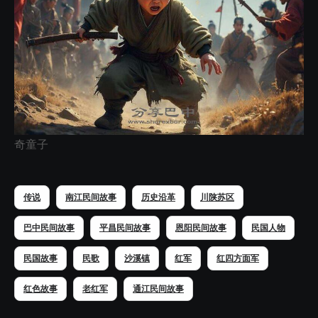
奇童子
传说
南江民间故事
历史沿革
川陕苏区
巴中民间故事
平昌民间故事
恩阳民间故事
民国人物
民国故事
民歌
沙溪镇
红军
红四方面军
红色故事
老红军
通江民间故事