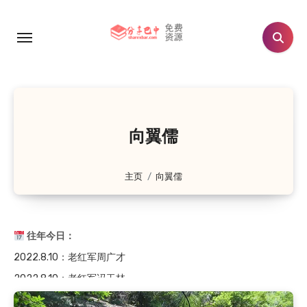
跳
转
到
内
容
向翼儒
主页
向翼儒
往年今日：
2022.8.10
：老红军周广才
2022.8.10
：老红军冯玉林
2015.8.10
：巴州《牡丹灯》的故事