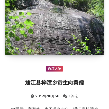
2015.8.10
：巴中金鸭子坝的传说
2015.8.10
：渔溪镇酒店乡酒店垭的来历
2015.8.10
：和平乡文治山传说
2015.8.10
：赵琼瑶轶事
2015.8.10
：柳林镇七星寨村、七颗石村的由来
2022.8.10
：老红军周广才
2022.8.10
：老红军冯玉林
2015.8.10
：巴州《牡丹灯》的故事
2015.8.10
：巴中金鸭子坝的传说
通江人物
2015.8.10
：渔溪镇酒店乡酒店垭的来历
2015.8.10
：和平乡文治山传说
通江县梓潼乡贡生向翼儒
2015.8.10
：赵琼瑶轶事
2015.8.10
：柳林镇七星寨村、七颗石村的由来
2019年10月30日
1 评论