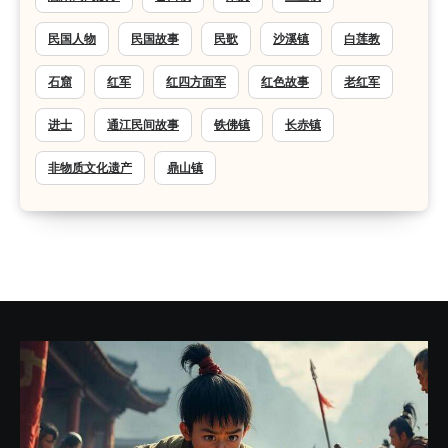
民国人物
民国故事
民歌
沙溪镇
白莲教
石窟
红军
红四方面军
红色故事
老红军
进士
通江民间故事
铁佛镇
长赤镇
非物质文化遗产
鼎山镇