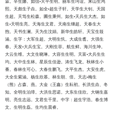
霖。辛生娜。如信·天平生明。丽军生珂谊。来山生鸿
熙。天彪生子垚。如全·超生子轩。天学生大钊。天国
生超。天笃生松森。圃生秉州。如生·天兵生大杰。如
生·天明生亮。天海生文君。天南生继超。天春生大
煦。天书生澜。天为生汶娟。新华生皓轩。天宝生筱
涵。生字：大军生超。大明生忛。大成生翥。大强生
春。天发·大兵生宝。大刚生菲。航生鲜。海川生坤。
大云生维。大文生晓琳。大容生生明。天富·大兵生生
均。大中生生林。星辰生佳逊。涛生飞龙。秋林生小
番。春林生可心。大春生鹏飞。大平生杰。大安生虎。
大全生紫涵。杨生欣慕。林生朝、倍。天志·梅生
（熊）占森、燕。大金（王鑫）生耘初。长洪生垚、冬
知。全明生泊璋。大洪生思诺。大东生佳欣。大钢生嘉
明。亮生志远。文君生千里。中字：超生宇浩。春生博
文。生明生磊。生均生晨睿。