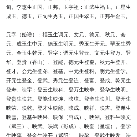
旬。李惠生正国、正邦。玉字祖：正武生福玉。正星生
成玉、德玉。正旬生秀玉。正国生翠玉。正邦生金玉。
元字（始谱）：福玉生调元、文元、德元、秋元、会
元。成玉生中元。德玉生明元。秀玉生开元。翠玉生秀
元。金玉生乾元。登字：调元生登云。文元生登万、登
华、登贵（香山）、登能。德元生登奎。秋元生登开、
登才。会元生登弟、登基。中元生登科。明元生登学。
开元生登金、登武。秀元生登连、登富、登成。乾元生
登寿。映字：登云生映科。登万生映争。登华生映明。
登贵生映龙。登能生映连、映璋。登奎生映川。登开生
映荣、映乾。登才生映能、映成、映祥、映吉。登弟生
映雪。登基生映果、映保（容成）、映湘。登科生映文
（斌三）、映武、映斌（彩成）、映奎（星垣）。登学
生映藻。登金生映开（紫阳）、映梁。登武生映发、映