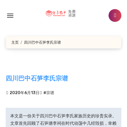
跳
转
到
内
容
主页
四川巴中石笋李氏宗谱
四川巴中石笋李氏宗谱
2020年6月13日
#宗谱
本文是一份关于四川巴中石笋李氏家族历史的珍贵实录。
文章首先回顾了石笋塘李祠在时代动荡中几经毁损，幸赖