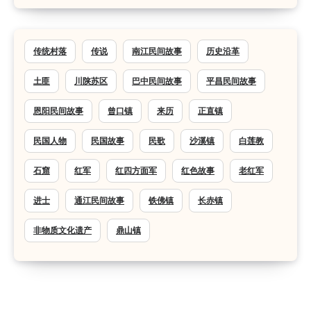
传统村落
传说
南江民间故事
历史沿革
土匪
川陕苏区
巴中民间故事
平昌民间故事
恩阳民间故事
曾口镇
来历
正直镇
民国人物
民国故事
民歌
沙溪镇
白莲教
石窟
红军
红四方面军
红色故事
老红军
进士
通江民间故事
铁佛镇
长赤镇
非物质文化遗产
鼎山镇