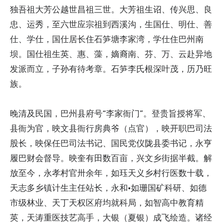
独吾祖大芳公越世昌祖三世。大芳祖生诏、传兴思、良
忠、运秀，至六世应宗祖到西溪沟，生国仕、明仕、善
仕、学仕，国仕居长住石笋塘李家湾，学仕住巴州南
坝。国仕祖生英、惠、藻，嫡裔南、芬、万、云赴异地
发派而立，子孙有待考章。石笋李氏根深叶茂，历乃旺
族。
晚清及民国，巴州县府号“李家衙门”。登贵旨授将军、
县衙为官，映文县衙行房典爷（点官），映开职巴司法
股长，映保任巴司法书记、国民党仪陇县委书记，永亨
履巴财会督导。映奎有田数百亩，兴文乡街据半截。解
放至今，永孝村官卅余年，如珏天义乡村行医数十载，
天志多乡镇计生主任站长，永和·如珊国矿科研、如德
市级林业、天丁天权区府均就科局，如智高中教育精
英，天涛重医技艺高手，大银（夏银）成飞绘造。诸经