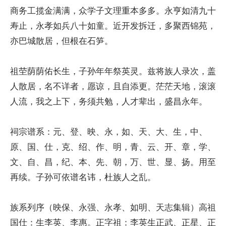
商务工揽金满满，众学子文理重本多多。永亨如清九十
寿止，永孝如兵八十如童。近开发拆迁，多聚西锦苑，
亦巴城散居，但根在石笋。
祖茔荫荫佑长生，子孙年年祭英灵。兹将族人录次，盖
人散居，名不详者，愿谅，且自添更。茫茫天地，滚滚
人流，我之上下，务须共勉，人才辈出，盛昌永年。
祠宗谱系：元、登、映、永，如、天、大、生，中、
原、国、仕，克、绍、作、明，青、云、开、章，学、
文、自、昌，纪、本、先、朝，万、世、显、扬。用至
再续。子孙可依谱名讳，杜族人之乱。
族系列序（映保、永强、永孝、如明、天志集辑）高祖
国仕：生李英、李惠。正字祖：李英生正武、正星、正