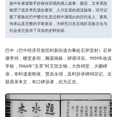
族中长者冒险手抄保存宗谱的感人故事。随后，文本系统
梳理了该支李氏源自唐室、入川定居的源流脉络，详尽记
载了家族在巴中繁衍生息过程中涌现出的历代名人、家风
传承以及完整的字辈派语，为研究川东北地区宗族文化与
社会变迁提供了详实的史料依据。
巴中（巴中经济开发区时新街道办事处石笋堂村）石笋
塘李祠，楼堂多间，雕梁画栋，碑谱详实。1951年改设
学校，1966年“文革”时又毁文物，大拆祠堂，大砸碑
庙，幸时遗老映保、贤农永强，及时抄录碑祠宗记。近
获原录本文，有口碑误者，此为正史。