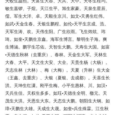
天蛟生蕊熙。天富生大容、大兵、大中。天冬生桂均。
敏生嘉锣、子煊。天江生平。旭生家豪。天泉生星辰、
儒。军生大洋、卓。天毅生京川。如文·天勇生红伟。
如武·天金生春。天银生鹏程。如伦·天平生京成、浩。
天军生涛、欢。天伟生阳。广生欣雨。飞生炜炫、玮
琦。如奎·天鹏生京鑫。海军生博言。黎明生子海。爽
生博涵。鹏宇生芯佑。天智生大鹏。天寿生大国。如富
·天德生秋林（去重庆）、春林。天金生大军。天林生
大春、大平。天文生大安、大全。天贵生杨（大杨）。
天志生林（大林）、梅（大梅）。天夏（升林）生大金
（王鑫、去重庆）、大银（夏银、去成都）。天喜生长
洪。天坤生红潇。刚平生梅。小平生惠林、川。如汉·
天兵生佳。天权生多多。如珏·天德生全明、檄元。天
茂生大洪。天恩生大东。天态生大鹏。朝阳生大钢。如
璋·天鹏生大雄。天成生大晟。如奎·兵生殊霖。江生秋