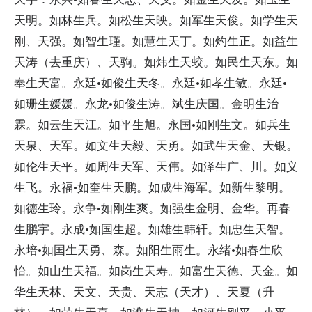
天明。如林生兵。如松生天映。如军生天俊。如学生天
刚、天强。如智生瑾。如慧生天丁。如灼生正。如益生
天涛（去重庆）、天驹。如炜生天蛟。如民生天东。如
奉生天富。永廷·如俊生天冬。永廷·如孝生敏。永廷·
如珊生媛媛。永龙·如俊生涛。斌生庆国。金明生治
霖。如云生天江。如平生旭。永国·如刚生文。如兵生
天泉、天军。如文生天毅、天勇。如武生天金、天银。
如伦生天平。如周生天军、天伟。如泽生广、川。如义
生飞。永福·如奎生天鹏。如成生海军。如新生黎明。
如德生玲。永争·如刚生爽。如强生金明、金华。再春
生鹏宇。永成·如国生超。如雄生韩轩。如忠生天智。
永培·如国生天勇、森。如阳生雨生。永绪·如春生欣
怡。如山生天福。如岗生天寿。如富生天德、天金。如
华生天林、天文、天贵、天志（天才）、天夏（升