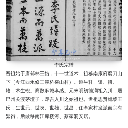
李氏宗谱
吾祖始于唐郁林王恪，十一世道术二祖移南康府磨刀山
下（今江西永修三溪桥横山村）。道生轩、辕、軿、
辂，术生輗。裔散麻城孝感。元末明初德润祖入川，居
巴州关渡茅垭子，即吾入川之始祖也。世祖思贤妣黎王
氏，生世元、世炎、世雄、世昌，住李家村发派而宗有
繁衍，后散移南江库楼河、蔡家洞安居。