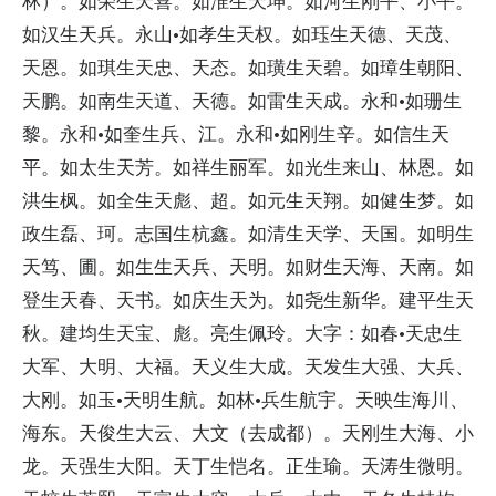
林）。如荣生天喜。如淮生天坤。如河生刚平、小平。
如汉生天兵。永山·如孝生天权。如珏生天德、天茂、
天恩。如琪生天忠、天态。如璜生天碧。如璋生朝阳、
天鹏。如南生天道、天德。如雷生天成。永和·如珊生
黎。永和·如奎生兵、江。永和·如刚生辛。如信生天
平。如太生天芳。如祥生丽军。如光生来山、林恩。如
洪生枫。如全生天彪、超。如元生天翔。如健生梦。如
政生磊、珂。志国生杭鑫。如清生天学、天国。如明生
天笃、圃。如生生天兵、天明。如财生天海、天南。如
登生天春、天书。如庆生天为。如尧生新华。建平生天
秋。建均生天宝、彪。亮生佩玲。大字：如春·天忠生
大军、大明、大福。天义生大成。天发生大强、大兵、
大刚。如玉·天明生航。如林·兵生航宇。天映生海川、
海东。天俊生大云、大文（去成都）。天刚生大海、小
龙。天强生大阳。天丁生恺名。正生瑜。天涛生微明。