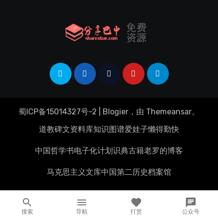
蜀ICP备15014327号-2
|
Blogier
，由
Themeansar
。
道教碑文资料库
知识图谱
爱娃子
懒得勤快
中国哲学书电子化计划
识典古籍
老罗的博客
马克思主义文库
中国第二历史档案馆
搜索
导航
打赏
公众号