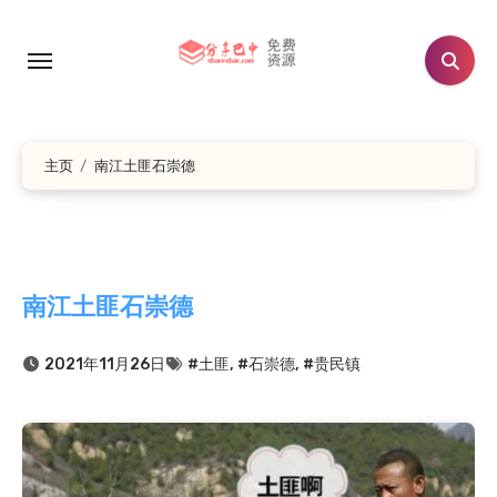
跳
转
到
内
容
主页
南江土匪石崇德
南江土匪石崇德
2021年11月26日
#土匪
,
#石崇德
,
#贵民镇