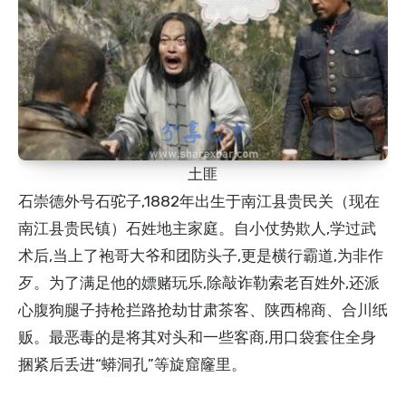
土匪
石崇德外号石驼子,1882年出生于南江县贵民关（现在
南江县贵民镇）石姓地主家庭。自小仗势欺人,学过武
术后,当上了袍哥大爷和团防头子,更是横行霸道,为非作
歹。为了满足他的嫖赌玩乐,除敲诈勒索老百姓外,还派
心腹狗腿子持枪拦路抢劫甘肃茶客、陕西棉商、合川纸
贩。最恶毒的是将其对头和一些客商,用口袋套住全身
捆紧后丢进“蟒洞孔”等旋窟窿里。