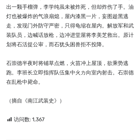
出一颗手榴弹，李学纯虽未被炸死，但却炸伤了手。油
灯也被爆炸的气浪扇熄，屋内漆黑一片，妄图趁黑逃
走，发现门外防守严密，只得龟缩在屋内。解放军和武
装队员，边喊话放枪，边冲进堂屋将李美芝救出。原计
划将石活捉公审，而石犹头困兽拒不投降。
石崇德半夜时将铺草点燃，火苗冲上屋顶，欲乘势逃
跑。李班长立即指挥队伍集中火カ向室内射击。石崇德
在乱枪中毙命。
（摘自《南江武装史》）
访问数:
1,367