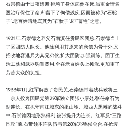
石崇德由于日夜嫖赌,拖垮了身体病倒在床,虽重金请名
医治疗保住了命,却留下了佝偻残疾,因而被称为“石驼
子”,老百姓暗地骂其为“石驮子”,即“畜牲”之意。
1931年,石崇德之养父石南滨任贵民区团总,石崇德当上
了区团防大队长。他除利用其原来的亲信为骨干外,又
招收地容逃兵为其兄弟伙,扩大团防,加强训练。团丁生
活工薪和武器购置费用,全在老百姓头上摊派,更加重了
劳苦大众的负担。
1933年1月,红军解放了贵民关,石崇德带着残兵败将三
十余人投奔国民党第29军独立团张小康处,张任命石为
副连长。在扼守南江城东的巫山垭、城西大黑滩的战斗
中,石崇德因地形熟得利,被张提升为连长。红军反“三路
围攻”前,石带领本连队伍与第28军邓锡侯会合,在抢渡