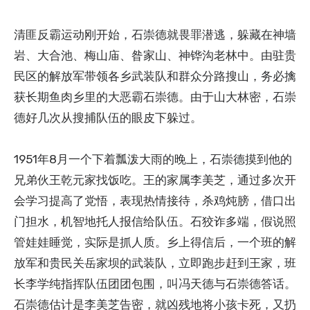
清匪反霸运动刚开始，石崇德就畏罪潜逃，躲藏在神墙
岩、大合池、梅山庙、昝家山、神铧沟老林中。由驻贵
民区的解放军带领各乡武装队和群众分路搜山，务必擒
获长期鱼肉乡里的大恶霸石崇德。由于山大林密，石崇
德好几次从搜捕队伍的眼皮下躲过。
1951年8月一个下着瓢泼大雨的晚上，石崇德摸到他的
兄弟伙王乾元家找饭吃。王的家属李美芝，通过多次开
会学习提高了党悟，表现热情接待，杀鸡炖膀，借口出
门担水，机智地托人报信给队伍。石狡诈多端，假说照
管娃娃睡觉，实际是抓人质。乡上得信后，一个班的解
放军和贵民关岳家坝的武装队，立即跑步赶到王家，班
长李学纯指挥队伍团团包围，叫冯天德与石崇德答话。
石崇德估计是李美芝告密，就凶残地将小孩卡死，又扔