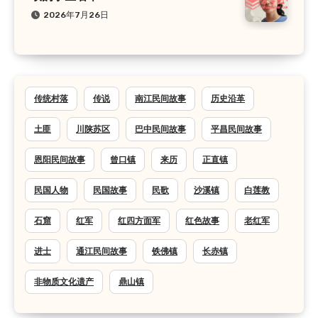
2026年7月26日
传统村落
传说
南江民间故事
历史沿革
土匪
川陕苏区
巴中民间故事
平昌民间故事
恩阳民间故事
曾口镇
来历
正直镇
民国人物
民国故事
民歌
沙溪镇
白莲教
石窟
红军
红四方面军
红色故事
老红军
进士
通江民间故事
铁佛镇
长赤镇
非物质文化遗产
鼎山镇