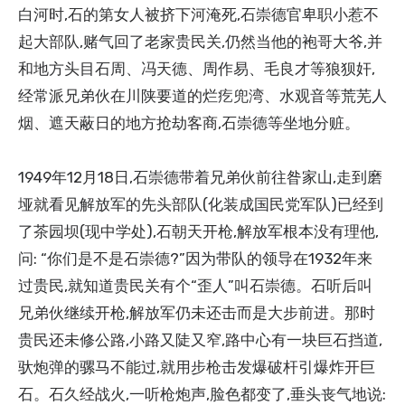
白河时,石的第女人被挤下河淹死,石崇德官卑职小惹不
起大部队,赌气回了老家贵民关,仍然当他的袍哥大爷,并
和地方头目石周、冯天德、周作易、毛良才等狼狈奸,
经常派兄弟伙在川陕要道的烂疙兜湾、水观音等荒芜人
烟、遮天蔽日的地方抢劫客商,石崇德等坐地分赃。
1949年12月18日,石崇德带着兄弟伙前往昝家山,走到磨
垭就看见解放军的先头部队(化装成国民党军队)已经到
了茶园坝(现中学处),石朝天开枪,解放军根本没有理他,
问: “你们是不是石崇德?”因为带队的领导在1932年来
过贵民,就知道贵民关有个“歪人”叫石崇德。石听后叫
兄弟伙继续开枪,解放军仍未还击而是大步前进。那时
贵民还未修公路,小路又陡又窄,路中心有一块巨石挡道,
驮炮弹的骡马不能过,就用步枪击发爆破杆引爆炸开巨
石。石久经战火,一听枪炮声,脸色都变了,垂头丧气地说: