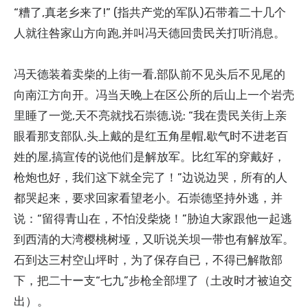
“糟了,真老乡来了!” (指共产党的军队)石带着二十几个
人就往咎家山方向跑,并叫冯天德回贵民关打听消息。
冯天德装着卖柴的上街一看,部队前不见头后不见尾的
向南江方向开。冯当天晚上在区公所的后山上一个岩壳
里睡了一觉,天不亮就找石崇德,说: “我在贵民关街上亲
眼看那支部队,头上戴的是红五角星帽,歇气时不进老百
姓的屋,搞宣传的说他们是解放军。比红军的穿戴好，
枪炮也好，我们这下就全完了！”边说边哭，所有的人
都哭起来，要求回家看望老小。石崇德坚持外逃，并
说：“留得青山在，不怕没柴烧！”胁迫大家跟他一起逃
到西清的大湾樱桃树垭，又听说关坝一带也有解放军。
石到达三村空山坪时，为了保存自已，不得已解散部
下，把二十ー支“七九”步枪全部埋了（土改时才被迫交
出）。