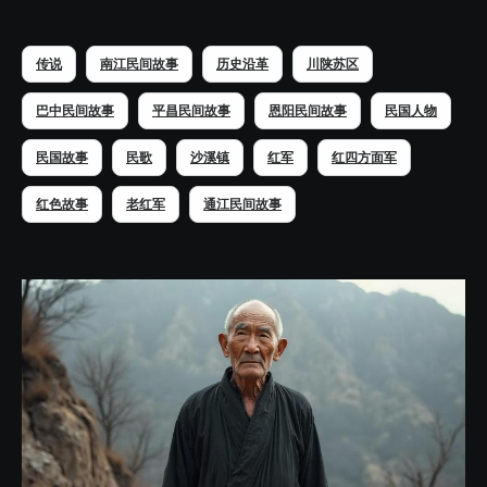
传说
南江民间故事
历史沿革
川陕苏区
巴中民间故事
平昌民间故事
恩阳民间故事
民国人物
民国故事
民歌
沙溪镇
红军
红四方面军
红色故事
老红军
通江民间故事