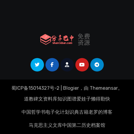
蜀ICP备15014327号-2
|
Blogier
，由
Themeansar
。
道教碑文资料库
知识图谱
爱娃子
懒得勤快
中国哲学书电子化计划
识典古籍
老罗的博客
马克思主义文库
中国第二历史档案馆