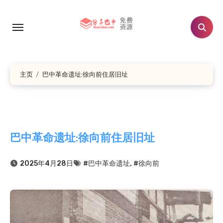
跳
转
到
内
容
主页
巴中革命遗址:徐向前住居旧址
巴中革命遗址:徐向前住居旧址
2025年4月28日
#巴中革命遗址
,
#徐向前