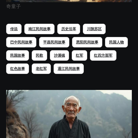
奇童子
传说
南江民间故事
历史沿革
川陕苏区
巴中民间故事
平昌民间故事
恩阳民间故事
民国人物
民国故事
民歌
沙溪镇
红军
红四方面军
红色故事
老红军
通江民间故事