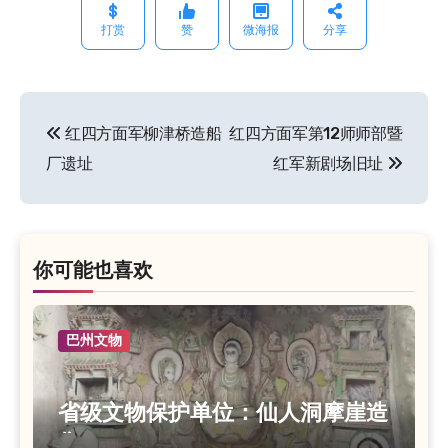
打赏
赞
微海报
分享
红四方面军柳津桥造船
红四方面军第12师师部暨
文
厂遗址
红军新剧场旧址
章
导
航
你可能也喜欢
巴州文物
省级文物保护单位：仙人洞摩崖造
像