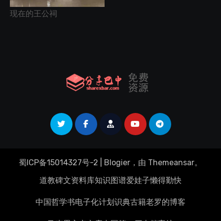
现在的王公祠
蜀ICP备15014327号-2
|
Blogier
，由
Themeansar
。
道教碑文资料库
知识图谱
爱娃子
懒得勤快
中国哲学书电子化计划
识典古籍
老罗的博客