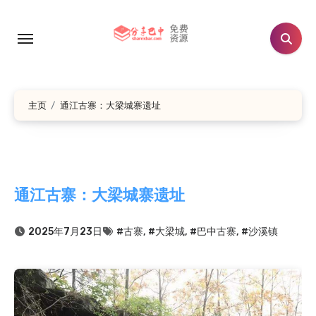
跳
转
到
内
容
主页
通江古寨：大梁城寨遗址
通江古寨：大梁城寨遗址
2025年7月23日
#古寨
,
#大梁城
,
#巴中古寨
,
#沙溪镇