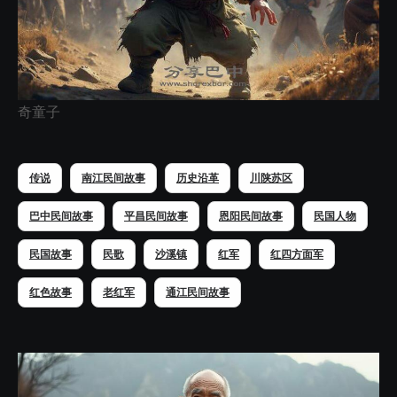
奇童子
传说
南江民间故事
历史沿革
川陕苏区
巴中民间故事
平昌民间故事
恩阳民间故事
民国人物
民国故事
民歌
沙溪镇
红军
红四方面军
红色故事
老红军
通江民间故事