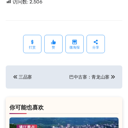
访问数:
2,506
打赏
赞
微海报
分享
三品寨
巴中古寨：青龙山寨
文
章
导
航
你可能也喜欢
通江景点