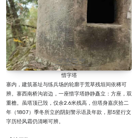
惜字塔
寨内，建筑基址与练兵场的轮廓于荒草残垣间依稀可
辨。寨西南桥沟岩边，一座惜字塔静静矗立：方座，双
重檐。虽塔顶已毁，仅余2.6米残高，但塔身嘉庆拾二
年（1807）季冬所立的阴刻警示语及年款，那5竖行文
字历经风霜仍清晰可辨。