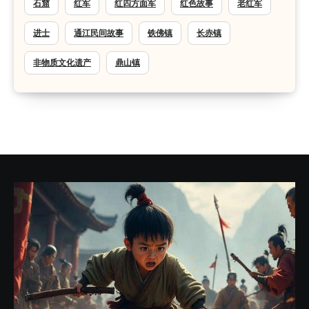
石窟
红军
红四方面军
红色故事
老红军
进士
通江民间故事
铁佛镇
长赤镇
非物质文化遗产
鼎山镇