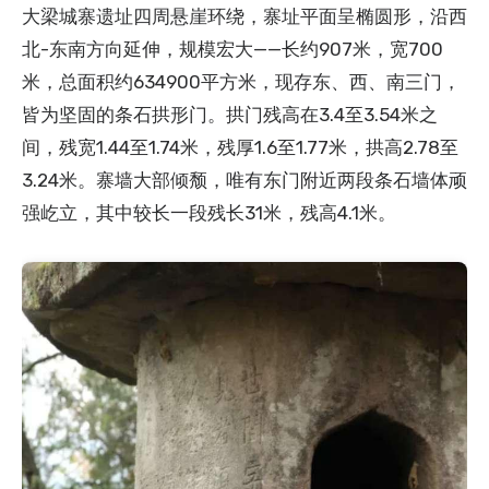
大梁城寨遗址四周悬崖环绕，寨址平面呈椭圆形，沿西
北-东南方向延伸，规模宏大——长约907米，宽700
米，总面积约634900平方米，现存东、西、南三门，
皆为坚固的条石拱形门。拱门残高在3.4至3.54米之
间，残宽1.44至1.74米，残厚1.6至1.77米，拱高2.78至
3.24米。寨墙大部倾颓，唯有东门附近两段条石墙体顽
强屹立，其中较长一段残长31米，残高4.1米。