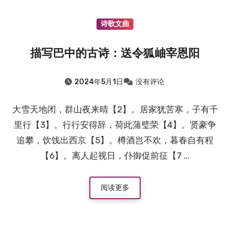
诗歌文曲
描写巴中的古诗：送令狐岫宰恩阳
2024年5月1日
没有评论
大雪天地闭，群山夜来晴【2】。居家犹苦寒，子有千
里行【3】。行行安得辞，荷此蒲璧荣【4】。贤豪争
追攀，饮饯出西京【5】。樽酒岂不欢，暮春自有程
【6】。离人起视日，仆御促前征【7 …
阅读更多