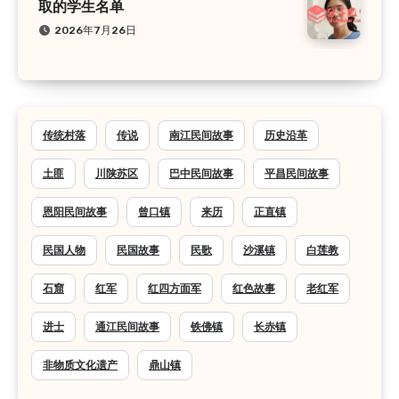
取的学生名单
2026年7月26日
传统村落
传说
南江民间故事
历史沿革
土匪
川陕苏区
巴中民间故事
平昌民间故事
恩阳民间故事
曾口镇
来历
正直镇
民国人物
民国故事
民歌
沙溪镇
白莲教
石窟
红军
红四方面军
红色故事
老红军
进士
通江民间故事
铁佛镇
长赤镇
非物质文化遗产
鼎山镇