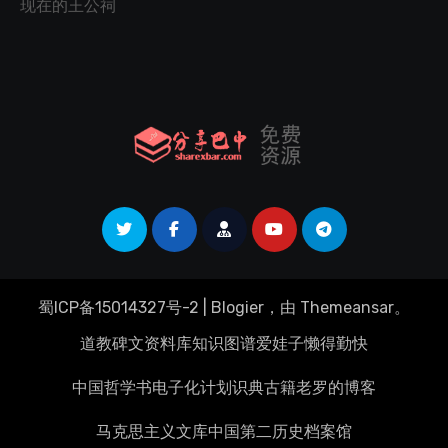
现在的王公祠
蜀ICP备15014327号-2
|
Blogier
，由
Themeansar
。
道教碑文资料库
知识图谱
爱娃子
懒得勤快
中国哲学书电子化计划
识典古籍
老罗的博客
马克思主义文库
中国第二历史档案馆