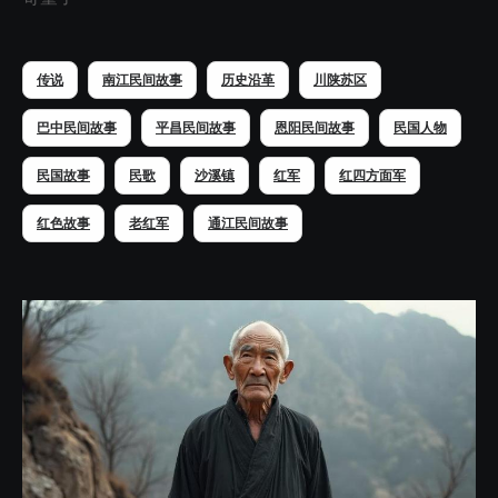
传说
南江民间故事
历史沿革
川陕苏区
巴中民间故事
平昌民间故事
恩阳民间故事
民国人物
民国故事
民歌
沙溪镇
红军
红四方面军
红色故事
老红军
通江民间故事