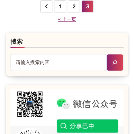
1
2
3
文
« 上一页
章
分
页
搜索