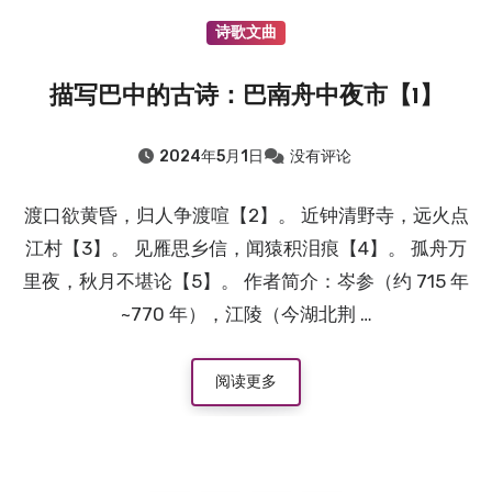
诗歌文曲
描写巴中的古诗：巴南舟中夜市【1】
2024年5月1日
没有评论
渡口欲黄昏，归人争渡喧【2】。 近钟清野寺，远火点
江村【3】。 见雁思乡信，闻猿积泪痕【4】。 孤舟万
里夜，秋月不堪论【5】。 作者简介：岑参（约 715 年
~770 年），江陵（今湖北荆 …
阅读更多