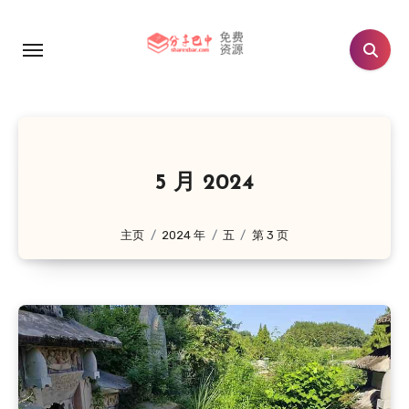
跳
转
到
内
容
5 月 2024
主页
2024 年
五
第 3 页