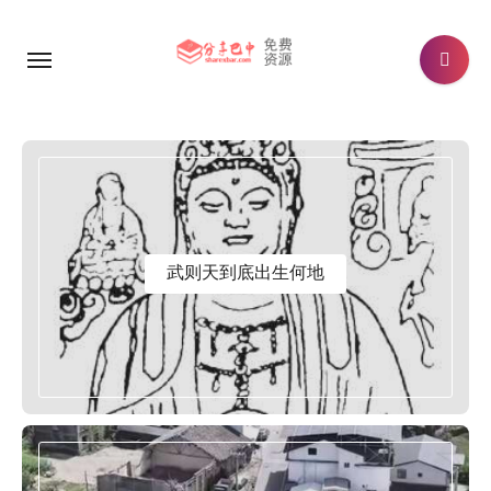
跳
转
到
内
容
武则天到底出生何地