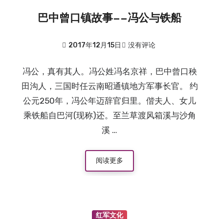
2015.8.9
：巴山游击队之名称考证(上)
巴中曾口镇故事——冯公与铁船
2017年12月15日
没有评论
冯公，真有其人。冯公姓冯名京祥，巴中曾口秧
田沟人，三国时任云南昭通镇地方军事长官。 约
公元250年，冯公年迈辞官归里。偕夫人、女儿
乘铁船自巴河(现称)还。至兰草渡风箱溪与沙角
溪 …
阅读更多
红军文化