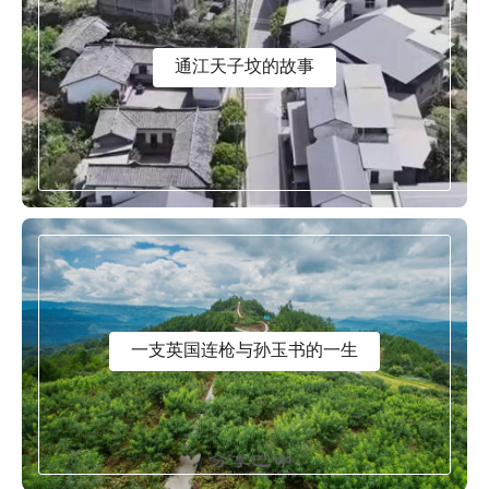
通江天子坟的故事
一支英国连枪与孙玉书的一生
2019.8.9
：友谊水库