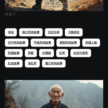
奇童子
传说
南江民间故事
历史沿革
川陕苏区
巴中民间故事
平昌民间故事
恩阳民间故事
民国人物
民国故事
民歌
沙溪镇
红军
红四方面军
红色故事
老红军
通江民间故事