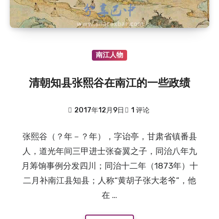
南江人物
清朝知县张熙谷在南江的一些政绩
2017年12月9日
1 评论
张熙谷（？年－？年），字诒亭，甘肃省镇番县
人，道光年间三甲进士张奋翼之子，同治八年九
月筹饷事例分发四川；同治十二年（1873年）十
二月补南江县知县；人称“黄胡子张大老爷”，他
在 …