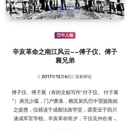
巴中人物
辛亥革命之南江风云——傅子仪、傅子
襄兄弟
2017年12月6日
没有评论
傅子仪、傅子襄（有的文献写作“付子仪、 付子襄
”）弟兄少孤，门户萧条，赖其舅氏巴中望族陈姓
之提携，仪就读于成都法政学堂，裘受业于四川
速成军官学校。辛亥革命前夕，子仪见仲在省 …