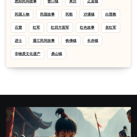
恩阳民间故事
曾口镇
来历
正直镇
民国人物
民国故事
民歌
沙溪镇
白莲教
石窟
红军
红四方面军
红色故事
老红军
进士
通江民间故事
铁佛镇
长赤镇
非物质文化遗产
鼎山镇