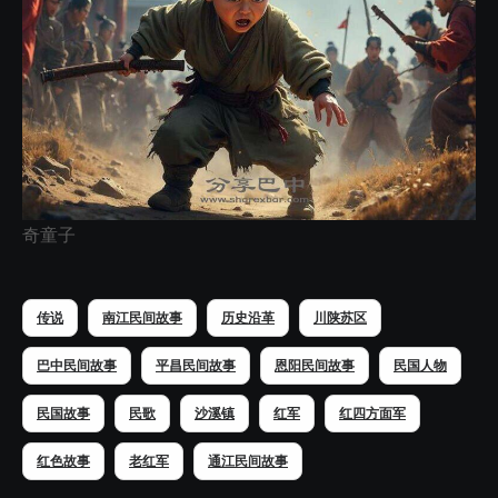
奇童子
传说
南江民间故事
历史沿革
川陕苏区
巴中民间故事
平昌民间故事
恩阳民间故事
民国人物
民国故事
民歌
沙溪镇
红军
红四方面军
红色故事
老红军
通江民间故事