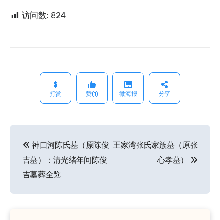
访问数:
824
打赏
赞(1)
微海报
分享
神口河陈氏墓（原陈俊
王家湾张氏家族墓（原张
文
吉墓）：清光绪年间陈俊
心孝墓）
章
吉墓葬全览
导
航