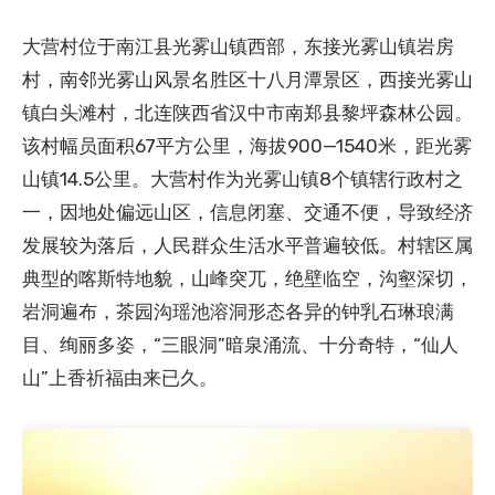
大营村位于南江县光雾山镇西部，东接光雾山镇岩房
村，南邻光雾山风景名胜区十八月潭景区，西接光雾山
镇白头滩村，北连陕西省汉中市南郑县黎坪森林公园。
该村幅员面积67平方公里，海拔900—1540米，距光雾
山镇14.5公里。大营村作为光雾山镇8个镇辖行政村之
一，因地处偏远山区，信息闭塞、交通不便，导致经济
发展较为落后，人民群众生活水平普遍较低。村辖区属
典型的喀斯特地貌，山峰突兀，绝壁临空，沟壑深切，
岩洞遍布，茶园沟瑶池溶洞形态各异的钟乳石琳琅满
目、绚丽多姿，“三眼洞”暗泉涌流、十分奇特，“仙人
山”上香祈福由来已久。