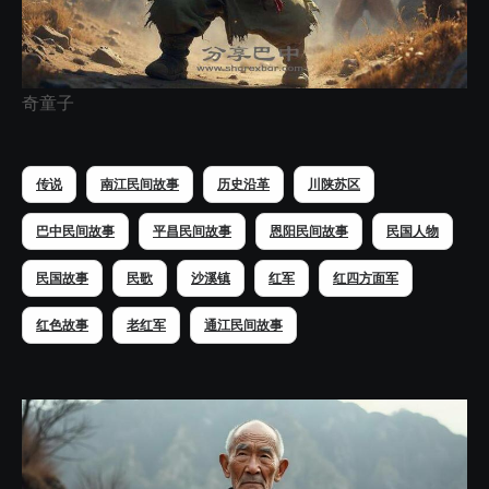
奇童子
传说
南江民间故事
历史沿革
川陕苏区
巴中民间故事
平昌民间故事
恩阳民间故事
民国人物
民国故事
民歌
沙溪镇
红军
红四方面军
红色故事
老红军
通江民间故事