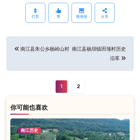
打赏
赞
微海报
分享
南江县朱公乡杨岭山村
南江县杨坝镇田垭村历史
文
沿革
章
导
航
1
2
你可能也喜欢
南江历史