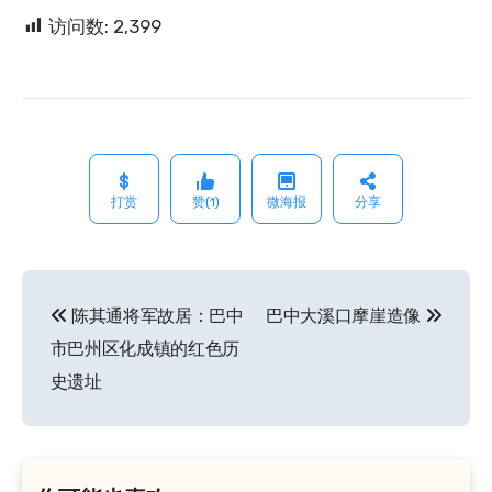
访问数:
2,399
打赏
赞(1)
微海报
分享
陈其通将军故居：巴中
巴中大溪口摩崖造像
文
市巴州区化成镇的红色历
章
史遗址
导
航