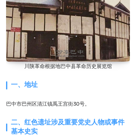
川陕革命根据地巴中县革命历史展览馆
一、地址
巴中市巴州区清江镇禹王宫街30号。
二、红色遗址涉及重要党史人物或事件
基本史实