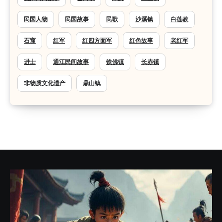
民国人物
民国故事
民歌
沙溪镇
白莲教
石窟
红军
红四方面军
红色故事
老红军
进士
通江民间故事
铁佛镇
长赤镇
非物质文化遗产
鼎山镇