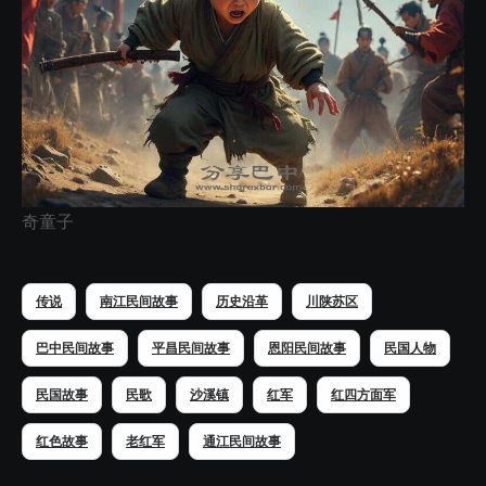
奇童子
传说
南江民间故事
历史沿革
川陕苏区
巴中民间故事
平昌民间故事
恩阳民间故事
民国人物
民国故事
民歌
沙溪镇
红军
红四方面军
红色故事
老红军
通江民间故事