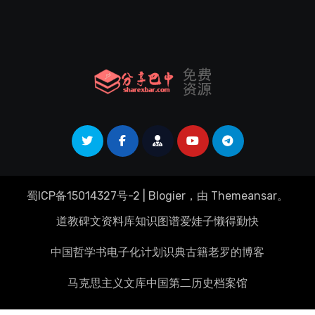
蜀ICP备15014327号-2
|
Blogier
，由
Themeansar
。
道教碑文资料库
知识图谱
爱娃子
懒得勤快
中国哲学书电子化计划
识典古籍
老罗的博客
马克思主义文库
中国第二历史档案馆