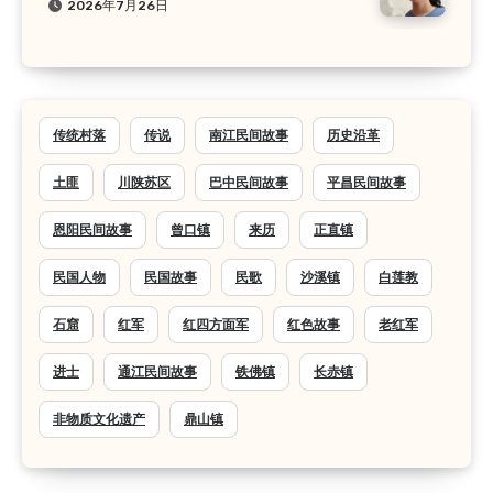
2026年7月26日
传统村落
传说
南江民间故事
历史沿革
土匪
川陕苏区
巴中民间故事
平昌民间故事
恩阳民间故事
曾口镇
来历
正直镇
民国人物
民国故事
民歌
沙溪镇
白莲教
石窟
红军
红四方面军
红色故事
老红军
进士
通江民间故事
铁佛镇
长赤镇
非物质文化遗产
鼎山镇