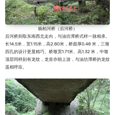
杨柏河桥（后河桥）
后河桥则取东南西北走向，与油坊潭桥式样一脉相承。
长14.5米，宽1.15米，高2.80米，桥面厚0.48 米，三墩
四孔的设计更显精巧。桥墩宽1.71米、高1.32 米，中墩
顶层同样刻有龙纹，龙首亦朝上游，与油坊潭桥的龙纹
遥相呼应。