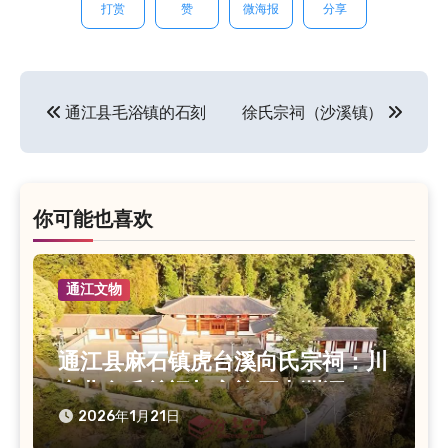
打赏
赞
微海报
分享
通江县毛浴镇的石刻
徐氏宗祠（沙溪镇）
文
章
导
航
你可能也喜欢
通江文物
通江县麻石镇虎台溪向氏宗祠：川
东北向氏总祠与家族历史渊源
2026年1月21日