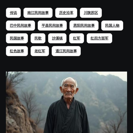
传说
南江民间故事
历史沿革
川陕苏区
巴中民间故事
平昌民间故事
恩阳民间故事
民国人物
民国故事
民歌
沙溪镇
红军
红四方面军
红色故事
老红军
通江民间故事