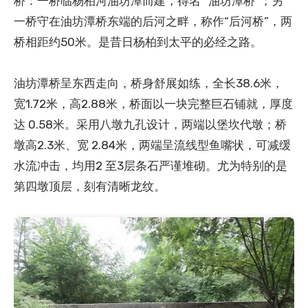
桥：一桥临杨柏河油坊潭而建，得名 “油坊潭桥”；另
一桥守在油坊潭桥东端的后河之畔，称作“后河桥”，两
桥相距约50米。是昔日杨柏到太平的必经之路。
油坊潭桥呈东西走向，桥身舒展如练，全长38.6米，
宽1.72米，高2.88米，桥面以一块完整巨石铺就，厚度
达 0.58米。采用八墩九孔设计，两端以堡坎代墩；桥
墩高2.3米、宽 2.84米，两端呈流线型鱼嘴状，可减缓
水流冲击，均用2 至3层条石严谨堆砌。尤为特别的是
第四墩顶层，刻有清晰龙纹。