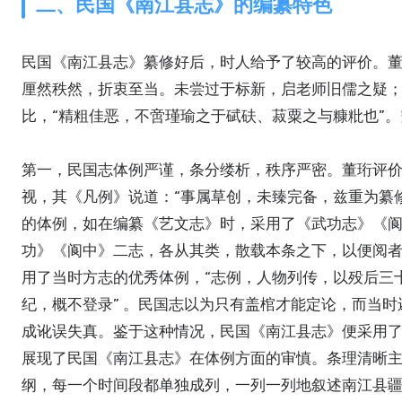
二、民国《南江县志》的编纂特色
民国《南江县志》纂修好后，时人给予了较高的评价。董
厘然秩然，折衷至当。未尝过于标新，启老师旧儒之疑；
比，“精粗佳恶，不啻瑾瑜之于碔砆、菽粟之与糠粃也”
第一，民国志体例严谨，条分缕析，秩序严密。董珩评价
视，其《凡例》说道：“事属草创，未臻完备，兹重为纂
的体例，如在编纂《艺文志》时，采用了《武功志》《阆
功》《阆中》二志，各从其类，散载本条之下，以便阅者
用了当时方志的优秀体例，“志例，人物列传，以殁后三
纪，概不登录” 。民国志以为只有盖棺才能定论，而当
成讹误失真。鉴于这种情况，民国《南江县志》便采用
展现了民国《南江县志》在体例方面的审慎。条理清晰
纲，每一个时间段都单独成列，一列一列地叙述南江县