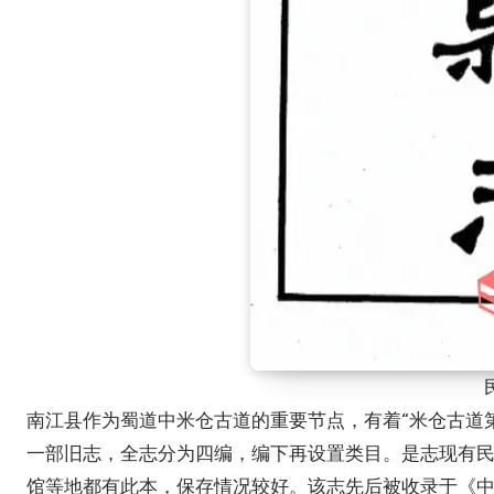
南江县作为蜀道中米仓古道的重要节点，有着“米仓古道第一城”的美誉。民国《南江县志》（以下或简称“民国志”）是南江县最后
一部旧志，全志分为四编，编下再设置类目。是志现有民
馆等地都有此本，保存情况较好。该志先后被收录于《中