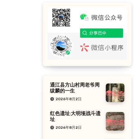
通江县方山村周老爷周
绂麟的一生
2026年8月2日
红色遗址:大明垭战斗遗
址
2026年8月2日