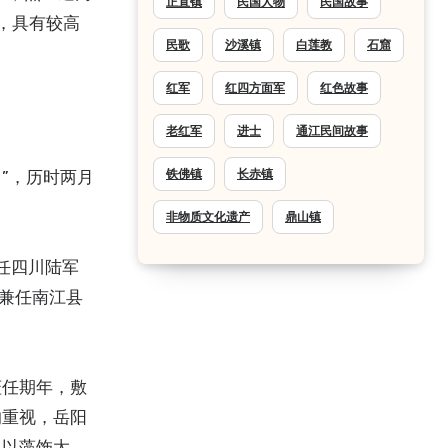
正直镇
民国人物
民国故事
，具有较高
民歌
沙溪镇
白莲教
石窟
红军
红四方面军
红色故事
老红军
进士
通江民间故事
”，历时两月
铁佛镇
长赤镇
非物质文化遗产
鼎山镇
担任四川陆军
，兼任南江县
莅任期年，敷
的重视，岳阳
，以藻饰太