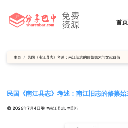
跳
转
到
首
内
容
主页
民国《南江县志》考述：南江旧志的修纂始末与文献价值
民国《南江县志》考述：南江旧志的修纂始
2026年7月4日
#南江县志
,
#董珩