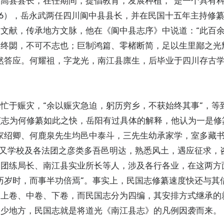
高县县长，在任期间，提倡教育，发展种植，“是一个具有科
926），岳永武两任四川阆中县县长，并在民国十五年主持修
文献，传承地方文脉，他在《阆中县志序》中说道：“此百
容终閟，不可不志也；巨制鸿篇、零楮断简，足以生里鄙之光
然答应。何耀祖，字龙光，南江县廪生，后毕业于四川存古
忙于赈灾，“余以赈灾急迫，躬历穷乡，不获始终其事”，等
于该志为何修纂如此之快，岳阳有过具体的解释，他认为一是修
家绍卿、何鹿泉先生均邑中泰斗，三先生幼承家学，室多藏
“又学校及各法团之彦类多吾邑明达，熟悉风土，遇应征求，
、团练局长、南江县实业所长等人，涉及各行各业，在这两方
历岁时，而事半功倍焉”。事实上，民国志修纂速度快还与其
为上卷、中卷、下卷，而民国志分为四编，其安排方式继承的
不少地方，民国志就是将道光《南江县志》的凡例因袭而来。