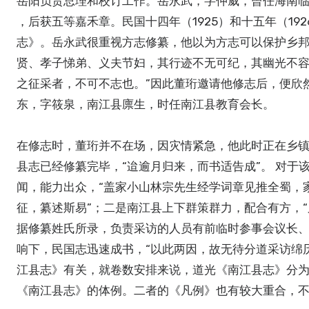
岳阳负责总理和校订工作。岳永武，字仲威，曾任海南临
，后获五等嘉禾章。民国十四年（1925）和十五年（1
志》。岳永武很重视方志修纂，他以为方志可以保护乡邦
贤、孝子悌弟、义夫节妇，其行迹不无可纪，其幽光不
之征采者，不可不志也。”因此董珩邀请他修志后，便欣
东，字筱泉，南江县廪生，时任南江县教育会长。
在修志时，董珩并不在场，因灾情紧急，他此时正在乡镇
县志已经修纂完毕，“迨逾月归来，而书适告成”。 对
闻，能力出众，“盖家小山林宗先生经学词章见推全蜀，
征，纂述斯易”；二是南江县上下群策群力，配合有方，
据修纂姓氏所录，负责采访的人员有前临时参事会议长
响下，民国志迅速成书，“以此两因，故无待分道采访绵
江县志》有关，就卷数安排来说，道光《南江县志》分
《南江县志》的体例。二者的《凡例》也有较大重合，