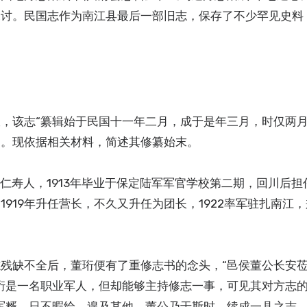
探讨。民国志作为南江县最后一部旧志，保存了不少罕见史料
，该志“纂辑始于民国十一年二月，成于是年三月，时仅两月
的。现依据相关材料，简述其修纂始末。
四川仁寿人，1913年毕业于保定陆军军官学校第二期，回川后
1919年升任营长，不久又升任为团长，1922率军驻扎南江
残缺不全后，董珩便有了重修志书的念头，“邑侯董公长安
珩是一名职业军人，但却能够主持修志一事，可见其对方志
军糈，日不暇给，遑及其他。董公乃于斯时，续成一县之志