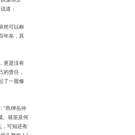
中说道：
卓然可以称
百年矣，其
。
，更是没有
己的责任，
起了一股修
：“邑绅岳仲
威、筱筌及何
氏，可知还有