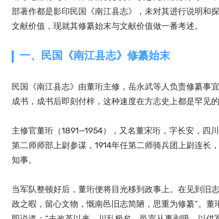
部著作都是影印民国《南江县志》，未对其进行说明和
文献价值，现就其修纂始末与文献价值做一番考述。
一、民国《南江县志》修纂始末
民国《南江县志》由董珩主修，岳永武等人负责修纂事宜
成书，成书后即刻付梓，这种速度在方志史上都是罕见
主修官董珩（1891—1954），又名董宋珩，字长安，
第二师师部上尉参谋，1914年任第二师骑兵团上尉连长，
知事。
当军队整顿好后，董珩便将目光移到政事上。在见到旧志
政之暇，留心文物，慨南邑旧志简陋，思重为修纂”。董
即说道：“夫改革以来，川乱极矣，邑宰从事剥吸，以供