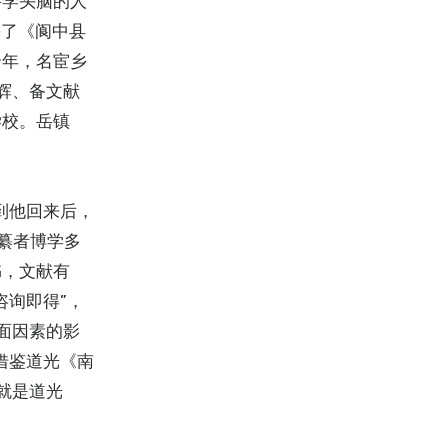
学头脑的人”
纂了《阆中县
余年，名宦乡
辉、备文献
学校。岳镇
到他回来后，
纂者博学多
书，文献有
咨询即得”，
面因素的影
借鉴道光《南
就是道光