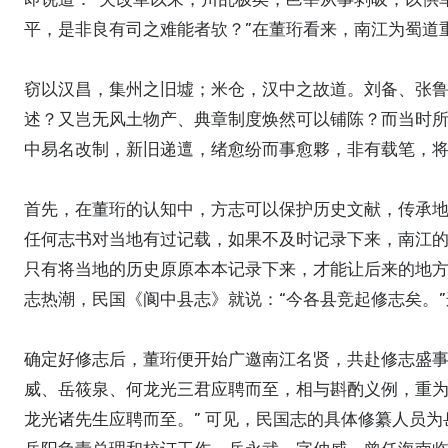
平，是非良有司之难能者欤？”在董珩看来，南江为蜀道
窃以汉昌，集州之旧墟；米仓，汉中之故道。刘备、张
述？又岂无风土物产、典章制度焕然可以铺陈？而当时
中易名改制，新旧递邅，绪愈纷而事愈夥，非有载笔，
首先，在董珩的认知中，方志可以保护历史文献，传承
任何志书对当地有过记载，如果不及时记录下来，南江
只有将当地的历史原原本本记录下来，才能让后来的地
志热潮，民国《阆中县志》就说：“今各县竞起修志矣。
确定好修志后，董珩便开始广邀南江名贤，共赴修志盛事
威、岳筱泉、何龙光三君应聘而至，相与斟酌义例，重为
龙光诸先生应聘而至。” 可见，民国志的具体修纂人员