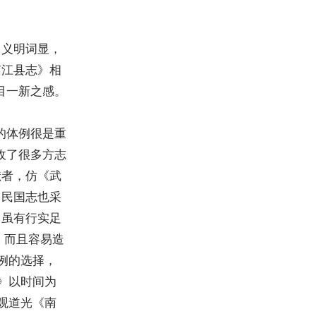
，义明词显，
南江县志》相
目一新之感。
的体例很是重
收了很多方志
献者，仿《武
，民国志也采
，虽有行实足
，而且容易造
例的选择，
》以时间为
观道光《南