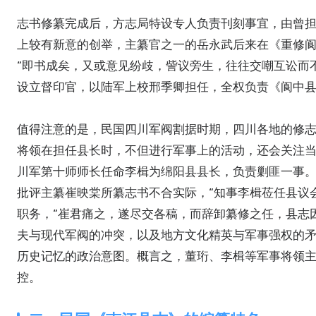
志书修纂完成后，方志局特设专人负责刊刻事宜，由曾
上较有新意的创举，主纂官之一的岳永武后来在《重修
“即书成矣，又或意见纷歧，訾议旁生，往往交嘲互讼而
设立督印官，以陆军上校邢季卿担任，全权负责《阆中
值得注意的是，民国四川军阀割据时期，四川各地的修
将领在担任县长时，不但进行军事上的活动，还会关注当
川军第十师师长任命李楫为绵阳县县长，负责剿匪一事
批评主纂崔映棠所纂志书不合实际，“知事李楫莅任县议
职务，“崔君痛之，遂尽交各稿，而辞卸纂修之任，县志
夫与现代军阀的冲突，以及地方文化精英与军事强权的矛
历史记忆的政治意图。概言之，董珩、李楫等军事将领
控。