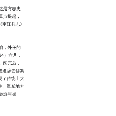
这是方志史
重点提起，
《南江县志》
响，外任的
24）六月，
，阅完后，
被迫辞去修纂
现了传统士大
性、重塑地方
渗透与操