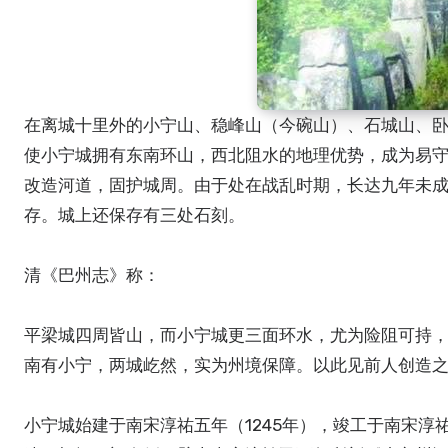
在离城十里外的小宁山、稳峰山（今碗山）、石城山、
使小宁城拥有东南环山，西北阻水的地理优势，成为易
改造河道，固护城周。由于处在战乱时期，长达九年未
存。城上还保存有三处石刻。
清《巴州志》称：
平梁城四周皆山，而小宁城更三面环水，尤为险阻可持，
南有小宁，两城屹然，实为州境保障。以此见前人创造
小宁城始建于南宋淳祐五年（1245年），竣工于南宋淳祐