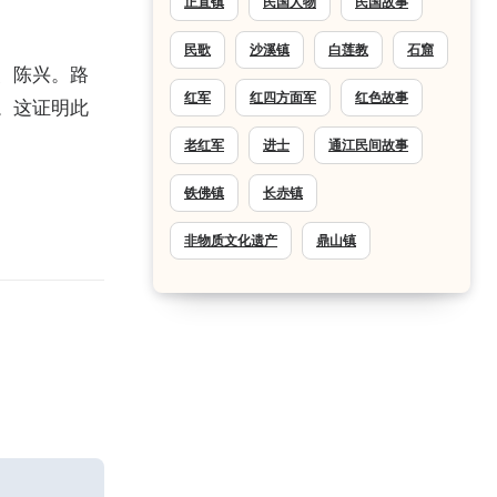
正直镇
民国人物
民国故事
民歌
沙溪镇
白莲教
石窟
、陈兴。路
红军
红四方面军
红色故事
。这证明此
老红军
进士
通江民间故事
铁佛镇
长赤镇
非物质文化遗产
鼎山镇