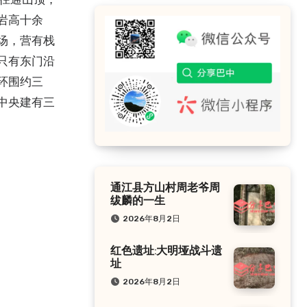
岩高十余
场，营有栈
只有东门沿
环围约三
中央建有三
通江县方山村周老爷周
绂麟的一生
2026年8月2日
红色遗址:大明垭战斗遗
址
2026年8月2日