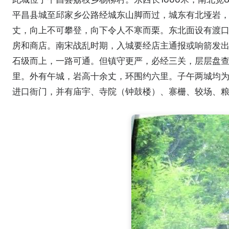
平昌县城至邱家乡公路经城东山脚而过，城东有北垭岩
丈，向上不可攀登，向下令人不寒而栗。东北面设有渡
房和商店。南宋战乱时期，入城要经店主通报或响箭发
石级而上，一路可通。但镇守更严，必经三关，层层盘
里。外有午城，岩高十余丈，环围约六里。子午两城均
进口衙门，并有庙宇、寺院（钟鼓楼）、寨栅、较场、