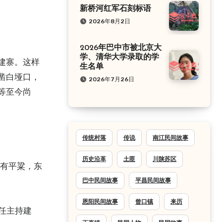
新桥河红军石刻标语
2026年8月2日
2026年巴中市被北京大
学、清华大学录取的学
建寨。这样
生名单
凿白垭口，
2026年7月26日
等至今尚
传统村落
传说
南江民间故事
历史沿革
土匪
川陕苏区
西有平粱，东
巴中民间故事
平昌民间故事
恩阳民间故事
曾口镇
来历
忠任主持建