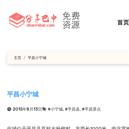
跳
转
到
首
内
容
主页
平昌小宁城
平昌小宁城
2015年8月13日
#小宁城
,
#平昌县
,
#平昌景点
此城位于平昌县荔枝乡杨柳村。东西长1000米，南北宽800米，城址高出河面300米，四周绝壁，三面环水，东有小径通山顶，