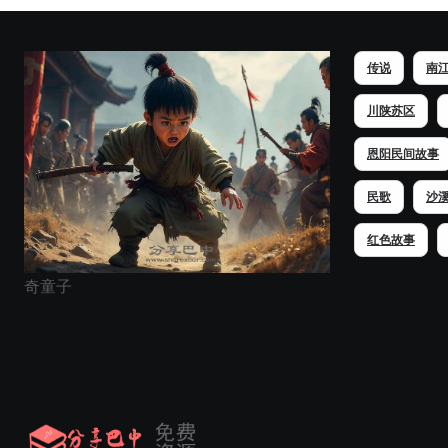
传说
南
川陕苏区
恩阳民间故事
民歌
沙
红色故事
奇童子