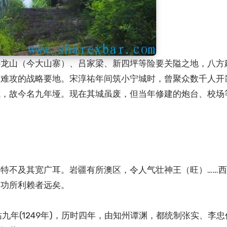
卧龙山（今大山寨）、吕家梁、新四坪等险要关隘之地，八方
守难攻的战略要地。宋淳祐年间筑小宁城时，曾聚众数千人开
成，故今名九年垭。现在其城虽废，但当年修建的炮台、校场
特不及其宽广耳。岩疆有所澳区，令人气壮神王（旺）……
之功所利赖者远矣。
九年(1249年)，历时四年，由知州谭渊，都统制张实、李