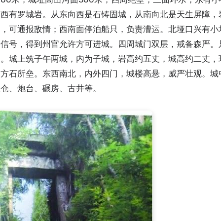
，西有罗城岩。从东向西是石铸固城，从南向北是天生屏障，
口，可通报敌情；西南面停泊船只，负责漕运。北垭口兴有小
出信号，得到州官允许方可进城。四周城门双层，戒备森严。
查。城上筑子午两城，内为子城，岩高约五丈，城高约二丈，
为方石所垒。东西南北，内外四门，城楼高悬，威严壮观。城
粮仓、炮台、碾房、古井等。