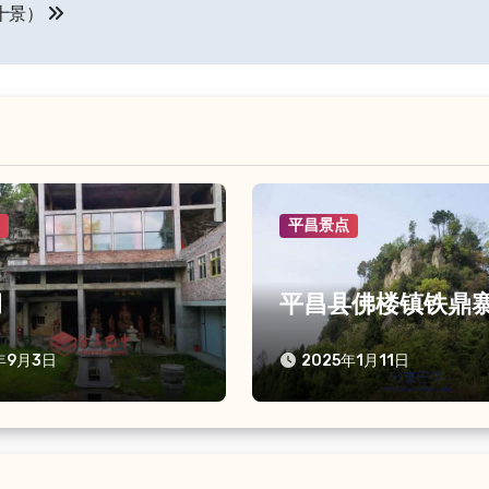
十景）
点
平昌景点
洞
平昌县佛楼镇铁鼎
年9月3日
2025年1月11日