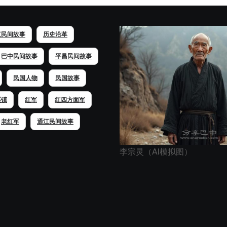
江民间故事
历史沿革
巴中民间故事
平昌民间故事
民国人物
民国故事
溪镇
红军
红四方面军
老红军
通江民间故事
李宗灵（AI模拟图）