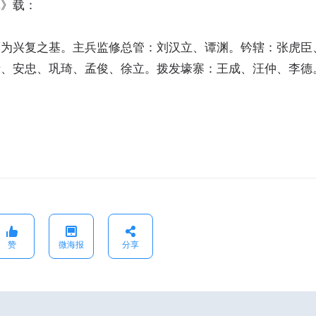
记》载：
巳为兴复之基。主兵监修总管：刘汉立、谭渊。钤辖：张虎臣
昕、安忠、巩琦、孟俊、徐立。拨发壕寨：王成、汪仲、李德
赞
微海报
分享