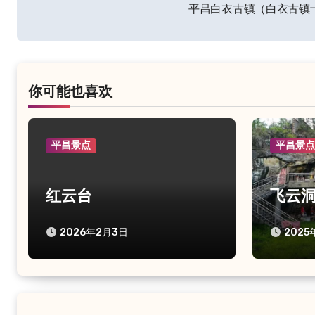
文
平昌白衣古镇（白衣古镇
章
导
航
你可能也喜欢
平昌景点
平昌景
红云台
飞云
2026年2月3日
2025