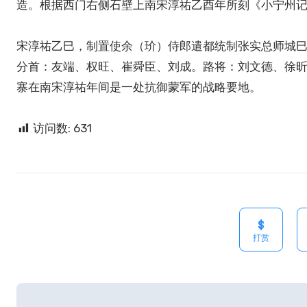
造。根据西门右侧石壁上南宋淳祐乙酉年所刻《小宁州
宋淳祐乙巳，制置使余（玠）侍郎遣都统制张实总师城
分首：友端、权旺、崔舜臣、刘成。路将：刘文德、徐
寨在南宋淳祐年间是一处抗御蒙军的战略要地。
访问数:
631
打赏