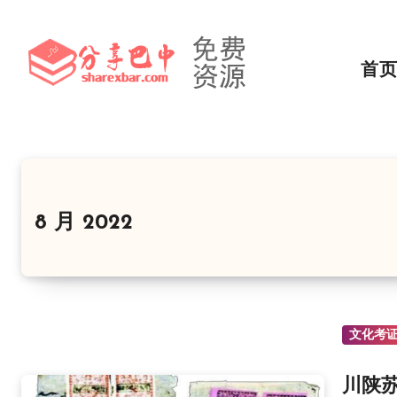
跳
转
到
首
内
容
8 月 2022
文化考
川陕