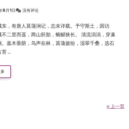
2年8月1日
没有评论
城东，有唐人菖蒲涧记，志未详载。予守斯土，因访
城不二里而遥，两山胚胎，蜿蜒狭长。 清流涓涓，穿巢
涧。嘉木垂荫，鸟声在林，菖蒲披纷，湿翠千叠，选石
苔 …
更多
« 上一页