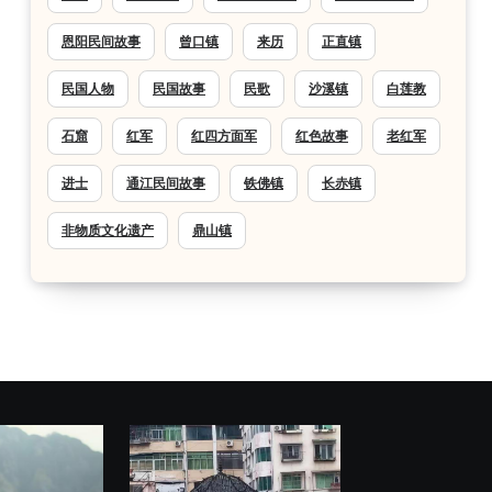
恩阳民间故事
曾口镇
来历
正直镇
民国人物
民国故事
民歌
沙溪镇
白莲教
石窟
红军
红四方面军
红色故事
老红军
进士
通江民间故事
铁佛镇
长赤镇
非物质文化遗产
鼎山镇