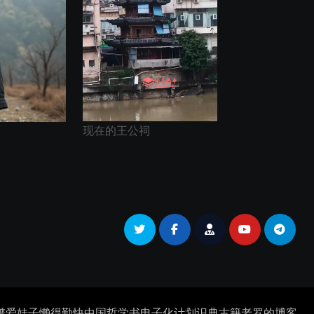
现在的王公祠
谱
爱娃子
懒得勤快
中国哲学书电子化计划
识典古籍
老罗的博客