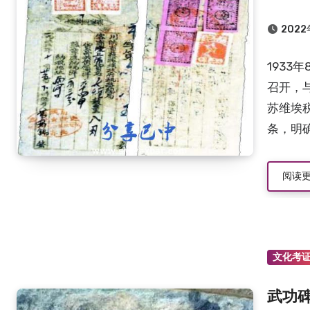
202
193
召开，与
苏维埃
条，明确
阅读
文化考
武功