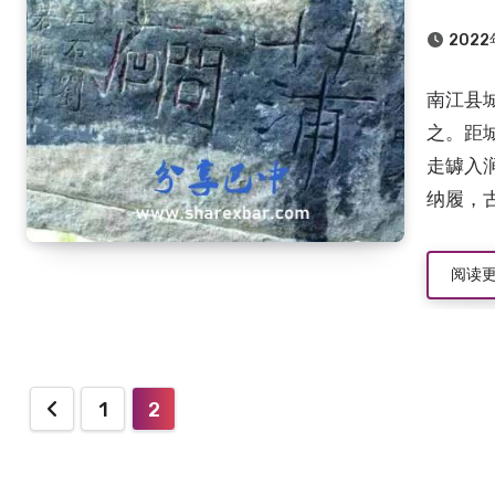
202
南江县
之。距
走罅入
纳履，古
阅读
1
2
文
章