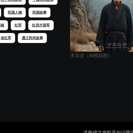
民国人物
民国故事
溪镇
红军
红四方面军
老红军
通江民间故事
李宗灵（AI模拟图）
道教碑文资料库
知识图