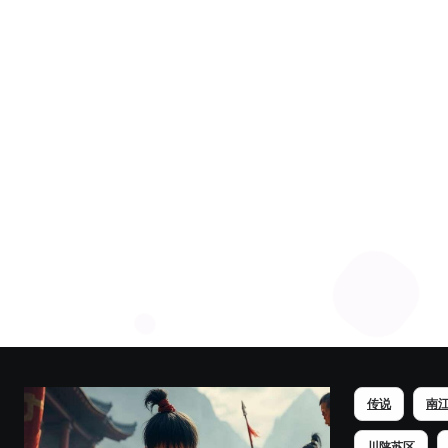
分
页
传说
南
川陕苏区