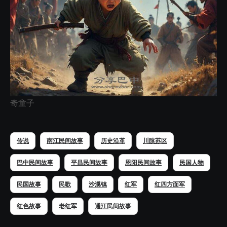
奇童子
传说
南江民间故事
历史沿革
川陕苏区
巴中民间故事
平昌民间故事
恩阳民间故事
民国人物
民国故事
民歌
沙溪镇
红军
红四方面军
红色故事
老红军
通江民间故事