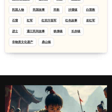
民国人物
民国故事
民歌
沙溪镇
白莲教
石窟
红军
红四方面军
红色故事
老红军
进士
通江民间故事
铁佛镇
长赤镇
非物质文化遗产
鼎山镇