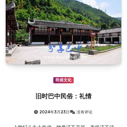
2018.8.7
：晏阳初和他的故乡
2018.8.7
：杜甫关于巴中的诗歌
2018.8.7
：廪君是巴人的祖先吗？
2015.8.7
：巴中清凉洞怪井由来的传说（鲁班赵巧修…
2015.8.7
：通江清代“榜眼”李承恩
2015.8.7
：“品学兼优”的向元调
2015.8.7
：清朝四川提督张必禄的故事
民俗文化
旧时巴中民俗：礼情
2024年3月23日
没有评论