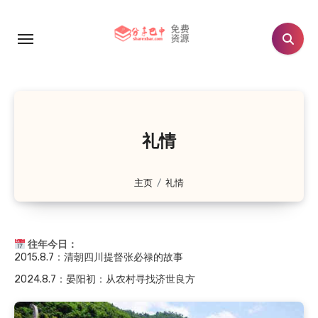
跳
转
2024.8.7
：晏阳初：从农村寻找济世良方
到
内
2019.8.7
：至诚镇九子坡的由来：向氏九兄弟修路惠…
容
2019.8.7
：南江县神潭溪由来
2018.8.7
：晏阳初和他的故乡
2018.8.7
：杜甫关于巴中的诗歌
礼情
2018.8.7
：廪君是巴人的祖先吗？
2015.8.7
：巴中清凉洞怪井由来的传说（鲁班赵巧修…
主页
礼情
2015.8.7
：通江清代“榜眼”李承恩
2015.8.7
：“品学兼优”的向元调
往年今日：
2015.8.7
：清朝四川提督张必禄的故事
2024.8.7
：晏阳初：从农村寻找济世良方
2019.8.7
：至诚镇九子坡的由来：向氏九兄弟修路惠…
2019.8.7
：南江县神潭溪由来