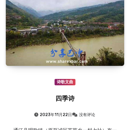
2019.8.9
：旧时通江山区观云、风、日、虹、雾、闪…
2019.8.9
：旧时通江山区谚语——丰稔（rěn）歌
2015.8.9
：雷辅天墓园
2015.8.9
：旧时巴中建房风俗
2015.8.9
：巴山游击队之名称考证(上)
诗歌文曲
四季诗
2023年11月22日
没有评论