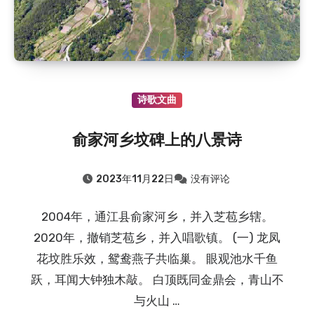
诗歌文曲
俞家河乡坟碑上的八景诗
2023年11月22日
没有评论
2004年，通江县俞家河乡，并入芝苞乡辖。
2020年，撤销芝苞乡，并入唱歌镇。 (一) 龙凤
花坟胜乐效，鸳鸯燕子共临巢。 眼观池水千鱼
跃，耳闻大钟独木敲。 白顶既同金鼎会，青山不
与火山 …