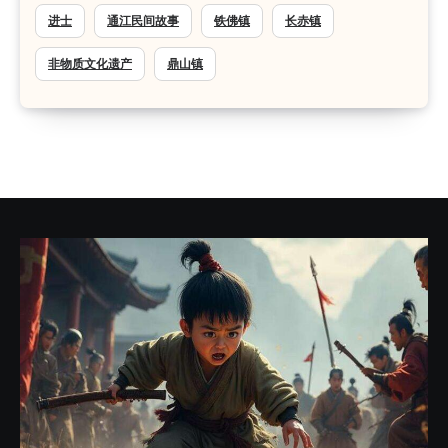
进士
通江民间故事
铁佛镇
长赤镇
非物质文化遗产
鼎山镇