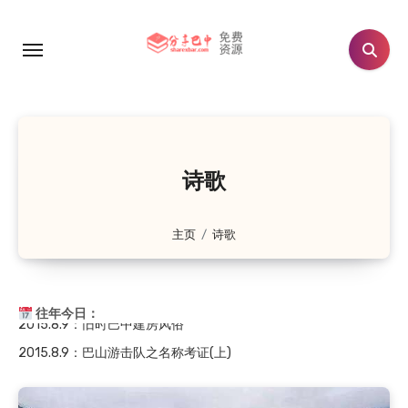
跳
转
到
内
容
2019.8.9
：友谊水库
2019.8.9
：双滩电站
2019.8.9
：旧时流传于通江的民歌——袱包儿
诗歌
2019.8.9
：旧时通江山区观云、风、日、虹、雾、闪…
2019.8.9
：旧时通江山区谚语——丰稔（rěn）歌
主页
诗歌
2015.8.9
：雷辅天墓园
2015.8.9
：旧时巴中建房风俗
往年今日：
2015.8.9
：巴山游击队之名称考证(上)
2019.8.9
：友谊水库
2019.8.9
：双滩电站
2019.8.9
：旧时流传于通江的民歌——袱包儿