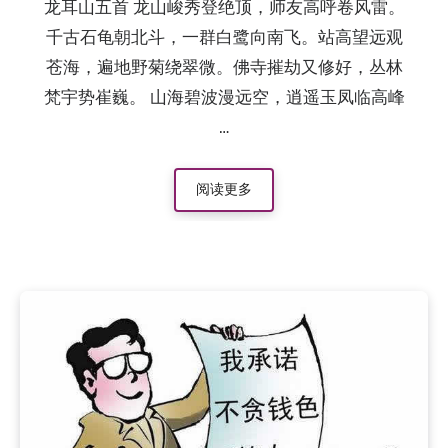
龙耳山五首 龙山峻秀登绝顶，师友高呼卷风雷。
千古石龟朝北斗，一群白鹭向南飞。站高望远观
苍海，遍地野菊绕翠微。佛寺摧劫又修好，丛林
梵宇势崔巍。 山海碧波漫远空，逍遥玉凤临高峰
…
阅读更多