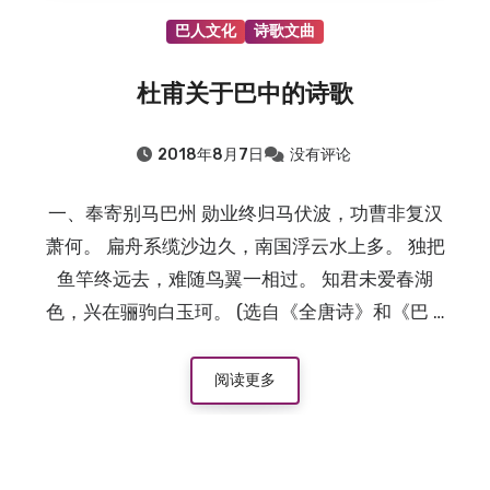
巴人文化
诗歌文曲
杜甫关于巴中的诗歌
2018年8月7日
没有评论
一、奉寄别马巴州 勋业终归马伏波，功曹非复汉
萧何。 扁舟系缆沙边久，南国浮云水上多。 独把
鱼竿终远去，难随鸟翼一相过。 知君未爱春湖
色，兴在骊驹白玉珂。 (选自《全唐诗》和《巴 …
阅读更多