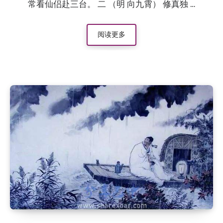
常看仙侣赴三台。 二 （明 向九霄） 修真独 …
阅读更多