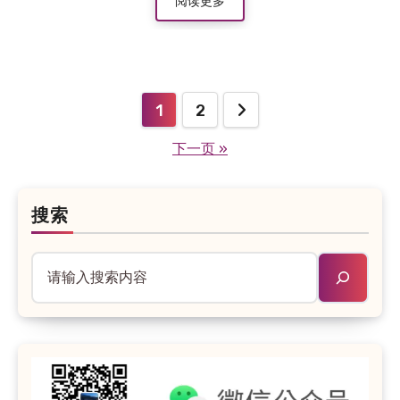
阅读更多
1
2
文
下一页 »
章
分
页
搜索