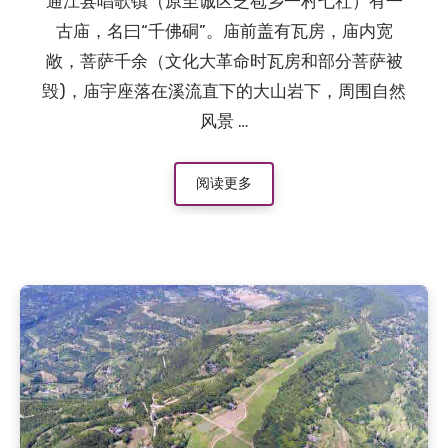
通江县唱歌镇（原至诚区芝苞乡一村七社）有一
古庙，名曰“千佛硐”。庙前盖有瓦房，庙内宽
敞，菩萨千余（文化大革命时瓦房和部分菩萨被
毁)，庙宇座落在溪流直下的大山岩下，周围自然
风景 …
阅读更多