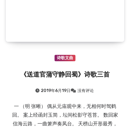
诗歌文曲
《送道官蒲守静回蜀》诗歌三首
2019年6月19日
没有评论
一 （明 张晰） 偶从元庙观中来，无相何时驾鹤
回。 案上经函封玉简，坛间松影守苍苔。 数回家
信海云路，一曲箫声奏凤台。 天榜山开形最秀，