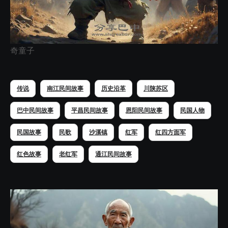
奇童子
传说
南江民间故事
历史沿革
川陕苏区
巴中民间故事
平昌民间故事
恩阳民间故事
民国人物
民国故事
民歌
沙溪镇
红军
红四方面军
红色故事
老红军
通江民间故事