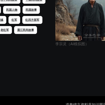
民国人物
民国故事
溪镇
红军
红四方面军
老红军
通江民间故事
李宗灵（AI模拟图）
道教碑文资料库
知识图