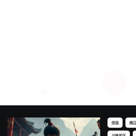
传说
南
川陕苏区