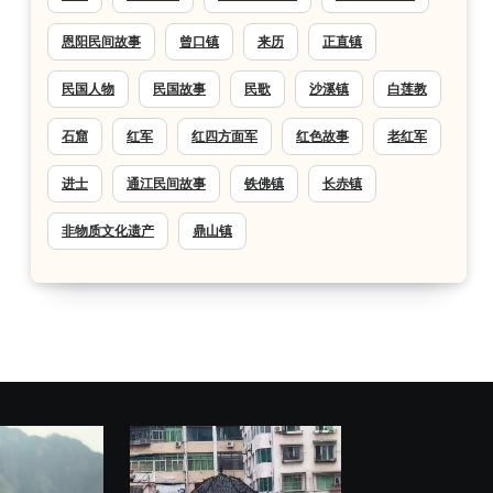
恩阳民间故事
曾口镇
来历
正直镇
民国人物
民国故事
民歌
沙溪镇
白莲教
石窟
红军
红四方面军
红色故事
老红军
进士
通江民间故事
铁佛镇
长赤镇
非物质文化遗产
鼎山镇