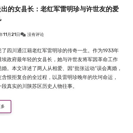
走出的女县长：老红军雷明珍与许世友的爱
仇
年11月21日
没有评论
述了四川通江籍老红军雷明珍的传奇一生。作为1933年
维埃政府最年轻的女县长，她与许世友将军因革命工作
结婚。本文详述了两人从相爱、因“批张运动”误会离婚，
友含恨拒复合的全过程，以及雷明珍晚年的坎坷命运，
一段真实的川陕苏区历史人物往事。
更多