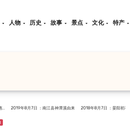
页
人物
历史
故事
景点
文化
特产
2019年8月7日
：南江县神潭溪由来
2018年8月7日
：晏阳初和他
物