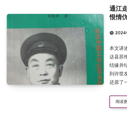
通江
恨情
2024
本文讲
达县苏
结缘并
到许世
还原了
阅读