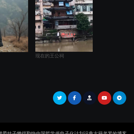
现在的王公祠
谱
爱娃子
懒得勤快
中国哲学书电子化计划
识典古籍
老罗的博客