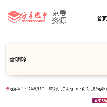
跳
转
到
首
内
容
雷明珍
济世良方
2019年8月7日
：至诚镇九子坡的由来：向氏九兄弟修路惠…
往年今日：
通江人