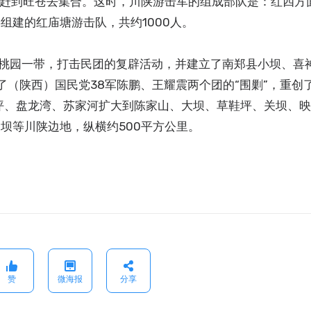
赶到旺苍去集合。这时，川陕游击军的组成部队是：红四方面
组建的红庙塘游击队，共约1000人。
南江桃园一带，打击民团的复辟活动，并建立了南郑县小坝、喜
了（陕西）国民党38军陈鹏、王耀震两个团的“围剿”，重创
子坪、盘龙湾、苏家河扩大到陈家山、大坝、草鞋坪、关坝、
坝等川陕边地，纵横约500平方公里。
赞
微海报
分享