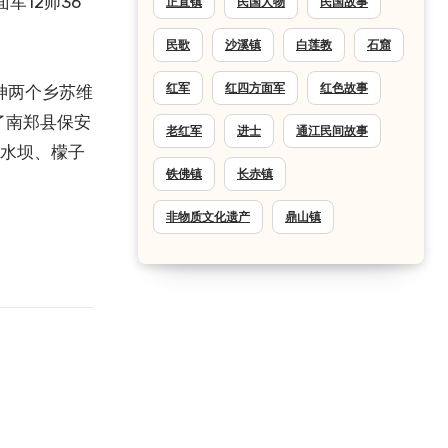
军12师36
正直镇
民国人物
民国故事
民歌
沙溪镇
白莲教
石窟
红军
红四方面军
红色故事
神两个乡苏维
了南郑县保安
老红军
进士
通江民间故事
映水坝、檬子
铁佛镇
长赤镇
非物质文化遗产
鼎山镇