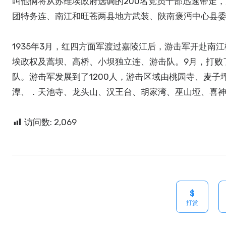
叫他俩将从苏维埃政府选调的200名党员干部迅速带走，
团特务连、南江和旺苍两县地方武装、陕南褒沔中心县委
1935年3月，红四方面军渡过嘉陵江后，游击军开赴
埃政权及蒿坝、高桥、小坝独立连、游击队。9月，打败
队。游击军发展到了1200人，游击区域由桃园寺、麦
潭、．天池寺、龙头山、汉王台、胡家湾、巫山垭、喜神
访问数:
2,069
打赏