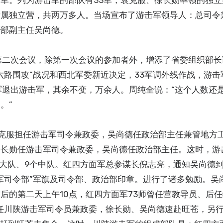
军。列为游击军的部队有33军，袁克服、徐长勋率领的独立
所属独立营，共两万多人。当场宣布了游击军领导人：总司令
治部副主任吴尚德。
的第二次会议，除第一次会议的参加者外，增添了省委组织部
六路围攻”战况和西北军委新近决定，33军调外线作战，游击
军退出游击军，其余不变，万余人。周纯全说：“这个人数还
。”
袁克服担任游击军司令兼政委，吴尚德任政治部主任兼管地方工
徐长勋任游击军司令兼政委，吴尚德任政治部主任。这时，游
3个大队、9个中队。红四方面军总参谋长倪志亮，通知吴尚德
军司令部”军旗及司令部、政治部印章。进行了诸多勉励。吴
后的第二天上午10点，红四方面军73师曾任营教导员、后
任川陕游击军司令员兼政委，徐长勋、吴尚德速赴旺苍，另行