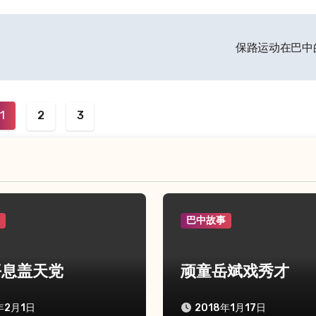
保路运动在巴中
1
2
3
事
巴中故事
平息盖天党
顽童岳斌戏秀才
年2月1日
2018年1月17日