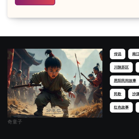
传说
南
川陕苏区
恩阳民间故事
民歌
沙
红色故事
奇童子