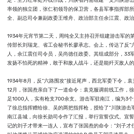
定：主力红军处外线作战，川陕省内需组建一支川陕游击
率领的独立团，张仁初领导的保卫营，各县军事指挥部
全、副总司令兼副政委王维舟、政治部主任余江震、政
1934年元宵节第二天，周纯全又主持召开组建游击军
传部长刘瑞龙、省工会秘书长廖承志。会上，传达了反“
人，余江震任司令员，吴尚德任政委。其组成部分，33
发扬不怕死的精神，敢于和敌人战斗，还是能歼灭敌人的
1934年8月，反“六路围攻”接近尾声，西北军委下令，
12月，张国焘亲自下了一道命令：袁克服调前线工作，
足1000人，实有枪支700余支。游击军驻南江，编为
了徐总指挥赠给徐、吴的两把指挥枪，授给了“川陕游击
南江县城，向徐长勋司令作了汇报，举行宣誓仪式。宣誓
记的刘子才带来一连人，宣布了张国焘的命令：“刘子才