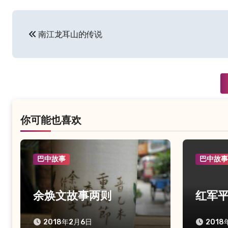
文
南江龙耳山的传说
章
导
航
你可能也喜欢
巴中故事
巴中故
余焕文故事两则
红军
2018年2月6日
2018