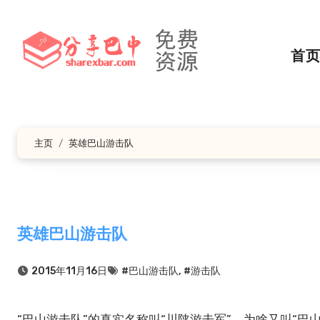
跳
转
到
首
内
容
主页
英雄巴山游击队
英雄巴山游击队
2015年11月16日
#巴山游击队
,
#游击队
“巴山游击队”的真实名称叫“川陕游击军”。为啥又叫“巴山游击队”？是建国后有人发现“打陕安川”这幅标语落款是“巴山游击队”。