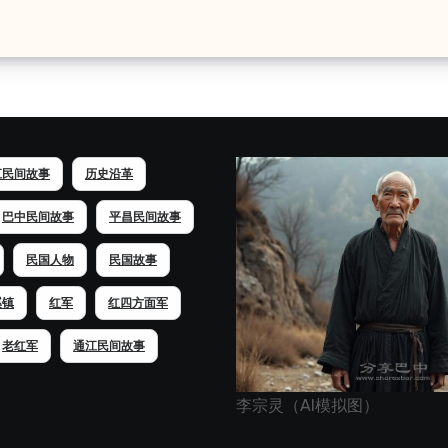
江民间故事
历史沿革
巴中民间故事
平昌民间故事
民国人物
民国故事
溪镇
红军
红四方面军
老红军
通江民间故事
李宗灵（AI模拟图）