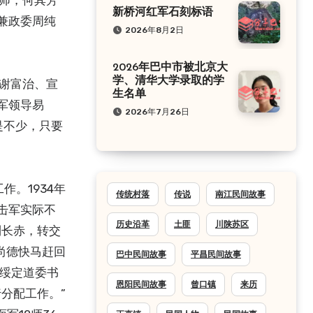
师，何其芳
新桥河红军石刻标语
兼政委周纯
2026年8月2日
2026年巴中市被北京大
学、清华大学录取的学
长谢富治、宣
生名单
军领导易
2026年7月26日
是不少，只要
作。1934年
传统村落
传说
南江民间故事
击军实际不
历史沿革
土匪
川陕苏区
到长赤，转交
尚德快马赶回
巴中民间故事
平昌民间故事
任绥定道委书
恩阳民间故事
曾口镇
来历
分配工作。”