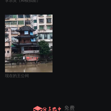
李宗灵（AI模拟图）
现在的王公祠