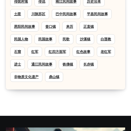
传统村落
传说
南江民间故事
历史沿革
土匪
川陕苏区
巴中民间故事
平昌民间故事
恩阳民间故事
曾口镇
来历
正直镇
民国人物
民国故事
民歌
沙溪镇
白莲教
石窟
红军
红四方面军
红色故事
老红军
进士
通江民间故事
铁佛镇
长赤镇
非物质文化遗产
鼎山镇