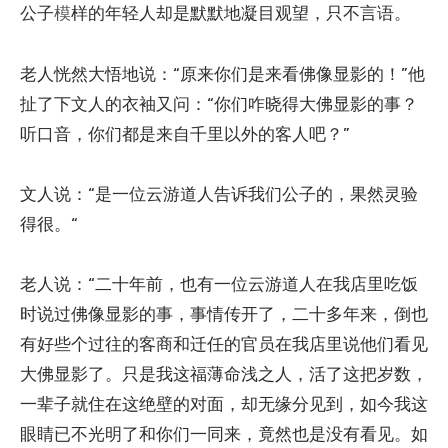
公子
样的年轻人却是默默地凝目观望，只不言语。
模
老人恍然大悟地说：“原来你们是来看佛像显影的！”他
扯了下文人的衣袖又问：“你们咋晓得大佛显影的事？
听口音，你们都是来自千里以外的客人吧？”
文人说：“是一位云游道人告诉我们公子的，果然灵验
得很。“
老人说：“二十年前，也有一位云游道人在我店里吃饭
时说过佛像显影的事，事情传开了，二十多年来，倒也
有好些个过往的客商和迁任的官员在我店里说他们看见
大佛显影了。只是我这福薄命浅之人，活了这把岁数，
一辈子就住在这绝壁的对面，却无缘分见到，如今我这
眼睛已不光明了和你们一同来，竟然也是没有看见。如