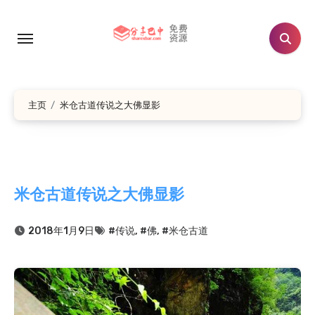
跳
转
到
内
容
主页
米仓古道传说之大佛显影
米仓古道传说之大佛显影
2018年1月9日
#传说
,
#佛
,
#米仓古道