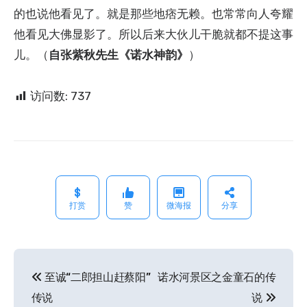
的也说他看见了。就是那些地痞无赖。也常常向人夸耀
他看见大佛显影了。所以后来大伙儿干脆就都不提这事
儿。
（
自张紫秋先生《诺水神韵》
）
访问数:
737
打赏
赞
微海报
分享
至诚“二郎担山赶蔡阳”
诺水河景区之金童石的传
文
传说
说
章