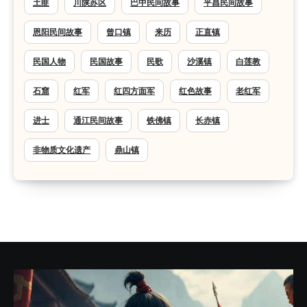
土匪
川陕苏区
巴中民间故事
平昌民间故事
恩阳民间故事
曾口镇
来历
正直镇
民国人物
民国故事
民歌
沙溪镇
白莲教
石窟
红军
红四方面军
红色故事
老红军
进士
通江民间故事
铁佛镇
长赤镇
非物质文化遗产
鼎山镇