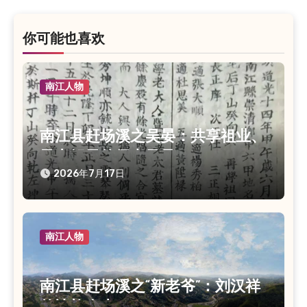
航
你可能也喜欢
南江人物
南江县赶场溪之吴晏：共享祖业、
子中解元的儒者风骨
2026年7月17日
南江人物
南江县赶场溪之“新老爷”：刘汉祥