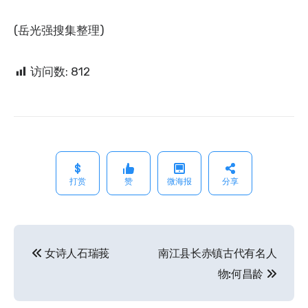
(岳光强搜集整理)
访问数:
812
打赏
赞
微海报
分享
女诗人石瑞莪
南江县长赤镇古代有名人
文
物:何昌龄
章
导