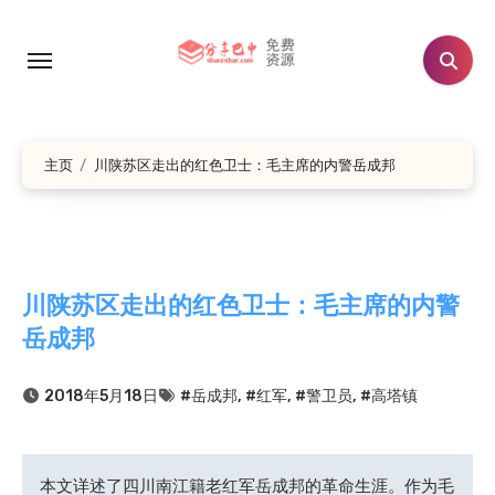
跳
转
到
内
容
主页
川陕苏区走出的红色卫士：毛主席的内警岳成邦
川陕苏区走出的红色卫士：毛主席的内警
岳成邦
2018年5月18日
#岳成邦
,
#红军
,
#警卫员
,
#高塔镇
本文详述了四川南江籍老红军岳成邦的革命生涯。作为毛