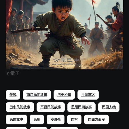
奇童子
传说
南江民间故事
历史沿革
川陕苏区
巴中民间故事
平昌民间故事
恩阳民间故事
民国人物
民国故事
民歌
沙溪镇
红军
红四方面军