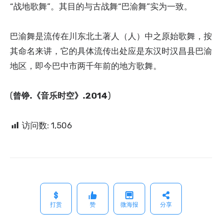
“战地歌舞”。其目的与古战舞“巴渝舞”实为一致。
巴渝舞是流传在川东北土著人（人）中之原始歌舞，按
其命名来讲，它的具体流传出处应是东汉时汉昌县巴渝
地区，即今巴中市两千年前的地方歌舞。
(
曾铮.《音乐时空》.2014
)
访问数:
1,506
打赏
赞
微海报
分享