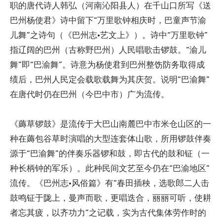
职的唐代诗人韩弘（河南沁阳县人）在千山口所写《送
巴州杨使君》诗中留下“万里歌钟相庆时，巴童声节渝
儿舞”之诗句（《巴州志·艺文上》）。诗中“万里歌钟”
指辽阔的巴州（古称野巴州）人民唱歌击锣鼓。“渝儿
舞”即“巴渝舞”。诗意为杨使君到巴州整饬防务取得成
绩后，巴州人民定会载歌载舞为其庆贺。说明“巴渝舞”
在唐代时仍在巴州（今巴中市）广为流传。
《薅草锣鼓》是流传于大巴山南麓巴中市米仓山区的一
种在薅包谷草时演唱的大型连套体山歌，所用锣鼓伴奏
源于“巴渝舞”的伴奏乐器锣和鼓，即古代的鼓和钲（一
种长柄钟的军乐）。此种民间文艺至今仍在“巴渝地区”
流传。《巴州志·风俗篇》有“春田插秧，选歌郎二人击
鼓鸣钲于陇上，曼声而歌，更唱迭合，丽丽可听，使耕
者忘其疲，以齐功力”之记载，实为古代集体劳作时的