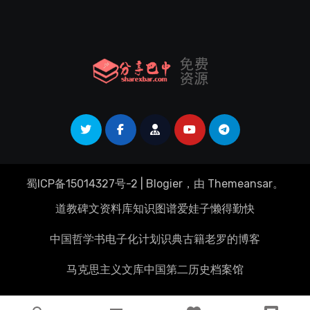
蜀ICP备15014327号-2
|
Blogier
，由
Themeansar
。
道教碑文资料库
知识图谱
爱娃子
懒得勤快
中国哲学书电子化计划
识典古籍
老罗的博客
马克思主义文库
中国第二历史档案馆