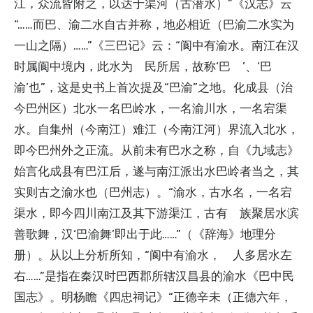
江，众流皆附之，以达于渠河（古潜水）”《汉志》云
“……而巴、渝二水自古并称，地必相近（巴渝二水实为
一山之隔）……”《三巴记》云：“阆中有渝水。南江在汉
时属阆中境内，此水为 民所居，故称‘巴 ’、‘巴
渝’也”，这是史书上首次提及“巴渝”之地。化成县（治
今巴州区）北水一名巴岭水，一名渝川水，一名宕渠
水。自集州（今南江）难江（今南江河）界流入北水，
即今巴州外之正流。从前未有巴水之称，自《九域志》
始言化成县有巴江后，遂与南江派出水巴岭者当之，其
实则古之渝水也（巴州志）。“渝水，古水名，一名宕
渠水，即今四川南江及其下游渠江，古有 族聚居水滨
善歌舞，汉‘巴渝舞’即出于此……”（《辞海》地理分
册）。从以上分析所知，“阆中有渝水， 人多居水左
右……”是指在秦汉时巴西郡所辖汉昌县的渝水《巴中民
国志》。明杨瞻《四忠祠记》“正德辛未（正德六年，