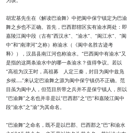
为误。”
胡宏基先生在《解读巴渝舞》中把阆中保宁镇定为巴渝
舞之乡也不正确。首先，巴西郡辖区实有渝水两处：即
嘉陵江阆中段（古有“西汉水”、“渝水”、“阆江水”、“阆
中”和“南津河”之称）称渝水（《阆中名胜古迹考
释》），汉昌县南江河也称渝水。“巴西阆中有渝水”又
是指的这两条渝水中的哪一条渝水？值得争议。若以
“高祖为汉王时，高祖募 人定三秦，封目为阆中兹凫
乡候……”来认定巴渝舞之源为阆中保宁镇仍不正确。范
目虽为阆中人，但范目所带之兵并不是保宁镇人，所以
“巴渝舞”之名也并非是以“巴西郡”之“巴”和嘉陵江阆中
段“渝水”之“渝”为其命名。
“巴渝舞”之命名，既不是以巴郡、巴西郡之“巴”和渝水