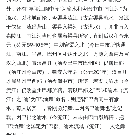
外，还有“嘉陵江阆中段”为渝水和今巴中市“南江河”为
渝水。以水域而论，今渠县流江（古宕渠县渝水）发源
于仪陇，流经营山、渠县入渠河（古潜水），并非直入
嘉陵江。南江河当时也属宕渠县所辖，直到后汉和帝永
元（公元89-105年）中划宕渠之北（今巴中市所辖通
江、南江、平昌、巴州区和达州之北、万源之西南及宣
汉之西北）置汉昌县（治今巴中市巴州区）仍属巴郡
（治江州今重庆）。建安六年后（公元201年）汉昌县
才属益州巴西郡（治今阆中市）所辖。宕渠县渝水（今
流江）仍改益州巴郡所辖。若以巴郡之“巴”和渝水（流
江）之“渝”为“巴渝舞”命名，则违背“巴西阆中有渝
水，獠人居其上，皆刚勇好舞……因名巴渝舞也”之记
载。因巴郡之渝水（今流江）从未由巴西郡所辖，把
“巴渝舞”之源定为“巴郡、渝水流域（流江） 人之舞