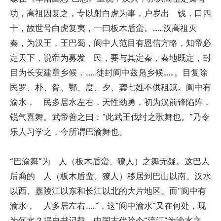
功，高祖因复之，专以射白虎为事，户岁出 钱，口四
十，故世号白虎复夷，一曰板木盾蛮。……汉高祖灭
秦，为汉王，王巴蜀，阆中人范目有恩信方略，知帝必
定天下，说帝为募发 民，要与其定秦，秦地既定，封
目为长安建章乡候，……徒封阆中兹凫乡候……。目复除
民罗、朴、昝、鄂、度、夕、龚七姓不供租赋。阆中有
渝水， 民多居水左右，天性劲勇，初为汉前锋陷阵，
锐气喜舞。武帝善之曰：“此武王伐纣之歌舞也。”乃令
乐人习学之，今所谓巴渝舞也。
“巴渝舞”为 人（板木盾蛮、獠人）之舞无疑。这巴人
后裔的 人（板木盾蛮、獠人）移居到巴山以南、汉水
以西、嘉陵江以东和长江以北的大片地区。而“阆中有
渝水， 人多居左右……”，这“阆中渝水”又在何处，现
为何水？据史书记载，中国古代除今“流江”为渝水之