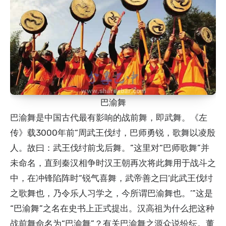
巴渝舞
巴渝舞是中国古代最有影响的战前舞，即武舞。《左
传》载3000年前“周武王伐纣，巴师勇锐，歌舞以凌殷
人。故曰：武王伐纣前戈后舞。”这里对“巴师歌舞”并
未命名，直到秦汉相争时汉王朝再次将此舞用于战斗之
中，在冲锋陷阵时“锐气喜舞，武帝善之曰‘此武王伐纣
之歌舞也，乃令乐人习学之，今所谓巴渝舞也。’”这是
“巴渝舞”之名在史书上正式提出。汉高祖为什么把这种
战前舞命名为“巴渝舞”？有关巴渝舞之源众说纷纭。董