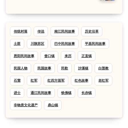
传统村落
传说
南江民间故事
历史沿革
土匪
川陕苏区
巴中民间故事
平昌民间故事
恩阳民间故事
曾口镇
来历
正直镇
民国人物
民国故事
民歌
沙溪镇
白莲教
石窟
红军
红四方面军
红色故事
老红军
进士
通江民间故事
铁佛镇
长赤镇
非物质文化遗产
鼎山镇