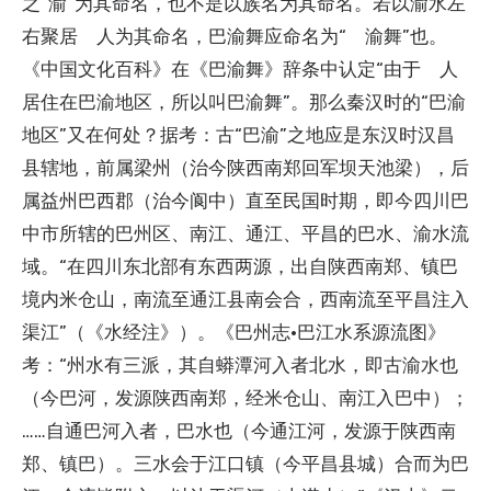
之“渝”为其命名，也不是以族名为其命名。若以渝水左
右聚居 人为其命名，巴渝舞应命名为“ 渝舞”也。
《中国文化百科》在《巴渝舞》辞条中认定“由于 人
居住在巴渝地区，所以叫巴渝舞”。那么秦汉时的“巴渝
地区”又在何处？据考：古“巴渝”之地应是东汉时汉昌
县辖地，前属梁州（治今陕西南郑回军坝天池梁），后
属益州巴西郡（治今阆中）直至民国时期，即今四川巴
中市所辖的巴州区、南江、通江、平昌的巴水、渝水流
域。“在四川东北部有东西两源，出自陕西南郑、镇巴
境内米仓山，南流至通江县南会合，西南流至平昌注入
渠江”（《水经注》）。《巴州志·巴江水系源流图》
考：“州水有三派，其自蟒潭河入者北水，即古渝水也
（今巴河，发源陕西南郑，经米仓山、南江入巴中）；
……自通巴河入者，巴水也（今通江河，发源于陕西南
郑、镇巴）。三水会于江口镇（今平昌县城）合而为巴