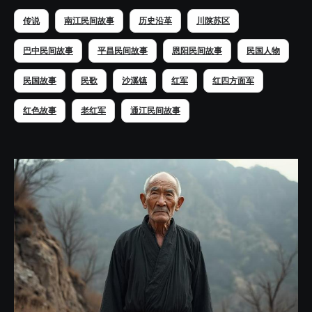
传说
南江民间故事
历史沿革
川陕苏区
巴中民间故事
平昌民间故事
恩阳民间故事
民国人物
民国故事
民歌
沙溪镇
红军
红四方面军
红色故事
老红军
通江民间故事