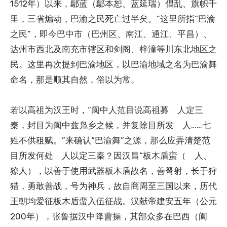
1512年）以来，鄢蓝（鄢本恕、蓝延瑞）倡乱、旗帜千
里，三省煸动，巴渝之民死亡过半矣。”这里所指“巴渝
之民”，即今巴中市（巴州区、南江、通江、平昌）、
达州市西北及南充市辖区和剑阁、梓潼等川东北地区之
民。这里再次提到巴渝地区，以巴渝地域之名为巴渝舞
命名，那是顺其自然，俗以为常。
若以高祖为汉王时，“阆中人范目说高祖募 人定三
秦，封目为阆中兹凫乡之候，并复除目所发 人……七
姓不供租赋。”来确认“巴渝舞”之源，那么应弄清楚范
目所发何处 人以定三秦？因汉昌“板木盾蛮（ 人、
獠人），以善于使用武器板木盾故名，善弩射，长于狩
猎，勇敢善战，号为神兵，故自商周至三国以来，历代
王朝均爱征板木盾蛮入伍征战。汉献帝建安五年（公元
200年），张鲁据汉中降曹操，其部众多在巴西（阆