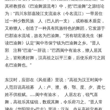
其祥教授在《巴渝舞源流考》中，把“巴渝舞”之源结论
为：“四川东部嘉陵江支流渝水（今名流江）一带居住
过一种少数民族 人（巴人的一支），或称板木盾蛮，
又称獠人，创造了一种具有民族特色的舞蹈，它发源于
巴郡渝水流域，故名为巴渝舞。”另有胡宏基先生《解
读巴渝舞》认定“阆中市保宁镇为巴渝舞之乡。”晋人
郭 注释“巴渝”一辞说：“巴西阆中有渝水，獠人居其
上，皆刚勇好舞，汉高祖之以平三秦，后使乐府习之因
名巴渝舞也。”
东汉时，应邵在《风俗通》里说：“高祖为汉王时阆中
人范目说高祖募 人：卢、濮、沓、鄂、度、夕、龚七
姓不供租赋。……阆中有渝水， 人居左右，锐气喜
舞，高祖乐其猛锐，数观其舞，令乐府习之。”晋人常
璩在《华阳国志·巴志》里说：汉兴，亦从高祖定秦有