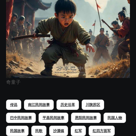
奇童子
传说
南江民间故事
历史沿革
川陕苏区
巴中民间故事
平昌民间故事
恩阳民间故事
民国人物
民国故事
民歌
沙溪镇
红军
红四方面军