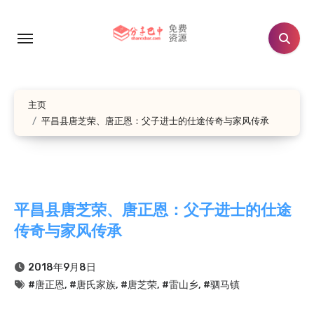
跳
转
到
内
容
主页
平昌县唐芝荣、唐正恩：父子进士的仕途传奇与家风传承
平昌县唐芝荣、唐正恩：父子进士的仕途
传奇与家风传承
2018年9月8日
#唐正恩
,
#唐氏家族
,
#唐芝荣
,
#雷山乡
,
#驷马镇