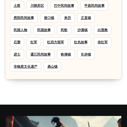
土匪
川陕苏区
巴中民间故事
平昌民间故事
恩阳民间故事
曾口镇
来历
正直镇
民国人物
民国故事
民歌
沙溪镇
白莲教
石窟
红军
红四方面军
红色故事
老红军
进士
通江民间故事
铁佛镇
长赤镇
非物质文化遗产
鼎山镇