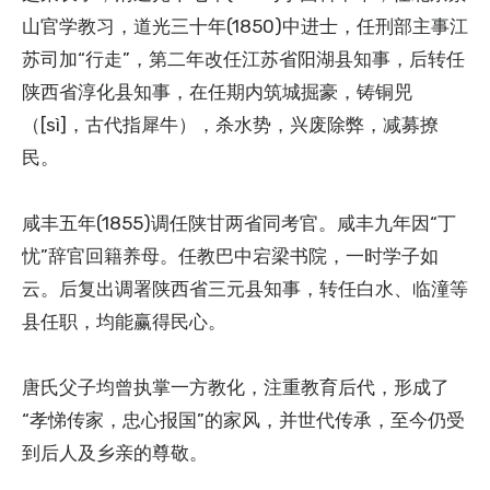
山官学教习，道光三十年(1850)中进士，任刑部主事江
苏司加“行走”，第二年改任江苏省阳湖县知事，后转任
陕西省淳化县知事，在任期内筑城掘豪，铸铜兕
（[sì]，古代指犀牛），杀水势，兴废除弊，减募撩
民。
咸丰五年(1855)调任陕甘两省同考官。咸丰九年因“丁
忧”辞官回籍养母。任教巴中宕梁书院，一时学子如
云。后复出调署陕西省三元县知事，转任白水、临潼等
县任职，均能赢得民心。
唐氏父子均曾执掌一方教化，注重教育后代，形成了
“孝悌传家，忠心报国”的家风，并世代传承，至今仍受
到后人及乡亲的尊敬。