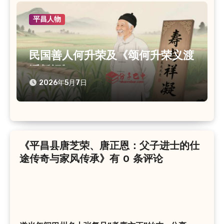
平昌人物
民国善人何升荣及《颂何升荣义渡
浮桥记》
2026年5月7日
《平昌县唐芝荣、唐正恩：父子进士的仕
途传奇与家风传承》有 0 条评论