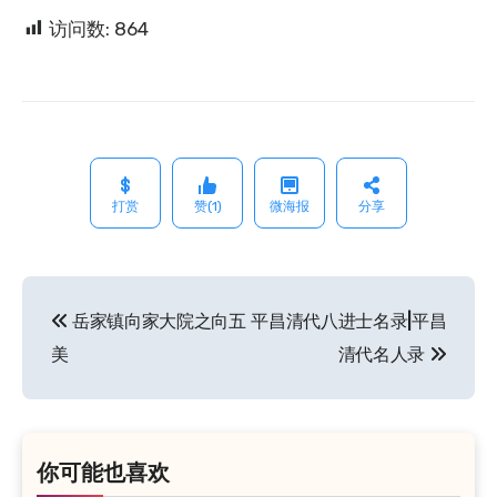
访问数:
864
打赏
赞(1)
微海报
分享
岳家镇向家大院之向五
平昌清代八进士名录|平昌
文
美
清代名人录
章
导
航
你可能也喜欢