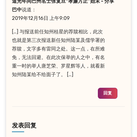
道光年间巴州名士张复旦“孝廉方正”始末 - 分享
巴中
说道：
2019年12月16日 上午9:09
[…] 与报送前任知州桂星的荐牍相比，此次
也就是第三次报送新任知州陆某及儒学署的
荐牍，文字多有雷同之处。这一点，在所难
免，无法回避。在此次保举的人之中，有名
重一时的举人唐芝荣、罗星辉等人，就看新
知州陆某给不给面子了。 […]
回复
发表回复