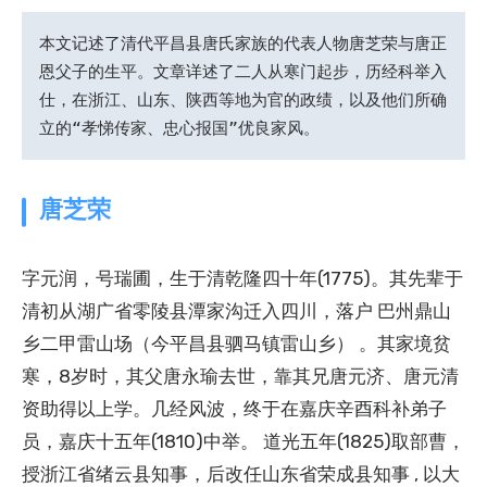
本文记述了清代平昌县唐氏家族的代表人物唐芝荣与唐正
恩父子的生平。文章详述了二人从寒门起步，历经科举入
仕，在浙江、山东、陕西等地为官的政绩，以及他们所确
立的“孝悌传家、忠心报国”优良家风。
唐芝荣
字元润，号瑞圃，生于清乾隆四十年(1775)。其先辈于
清初从湖广省零陵县潭家沟迁入四川，落户 巴州鼎山
乡二甲雷山场（今平昌县驷马镇雷山乡） 。其家境贫
寒，8岁时，其父唐永瑜去世，靠其兄唐元济、唐元清
资助得以上学。几经风波，终于在嘉庆辛酉科补弟子
员，嘉庆十五年(1810)中举。 道光五年(1825)取部曹，
授浙江省绪云县知事，后改任山东省荣成县知事 , 以大