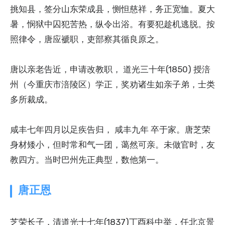
挑知县，签分山东荣成县，恻怛慈祥，务正宽恤。夏大
暑，悯狱中囚犯苦热，纵令出浴。有要犯趁机逃脱。按
照律令，唐应褫职，吏部察其循良原之。
唐以亲老告近，申请改教职， 道光三十年(1850) 授涪
州（今重庆市涪陵区）学正，奖劝诸生如亲子弟，士类
多所裁成。
咸丰七年四月以足疾告归， 咸丰九年 卒于家。唐芝荣
身材矮小，但时常和气一团，蔼然可亲。未做官时，友
教四方。当时巴州先正典型，数他第一。
唐正恩
芝荣长子，清道光十七年(1837)丁酉科中举，任北京景