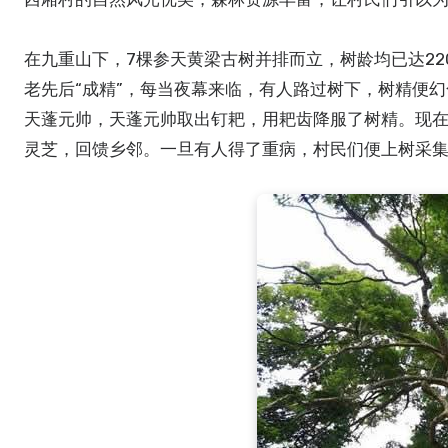
在九重山下，7棵参天黄梁古树并排而立，树龄均已达2
老先后“成精”，每当夜幕来临，有人路过树下，树精便
天蓬元帅，天蓬元帅取出钉耙，用耙齿降服了树精。现
灵芝，回馈乡邻。一旦有人得了重病，村民们便上树采