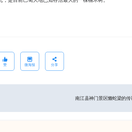
亿元，是目前巴蜀大地已知存活最大的一棵楠木树。
赞
微海报
分享
南江县神门景区懒蛇梁的传