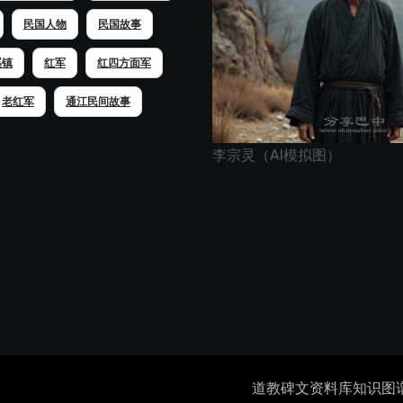
民国人物
民国故事
溪镇
红军
红四方面军
老红军
通江民间故事
李宗灵（AI模拟图）
道教碑文资料库
知识图