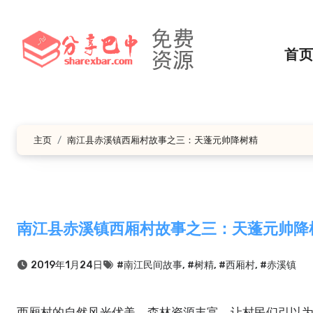
跳
转
到
首
内
容
主页
南江县赤溪镇西厢村故事之三：天蓬元帅降树精
南江县赤溪镇西厢村故事之三：天蓬元帅降
2019年1月24日
#南江民间故事
,
#树精
,
#西厢村
,
#赤溪镇
西厢村的自然风光优美，森林资源丰富，让村民们引以