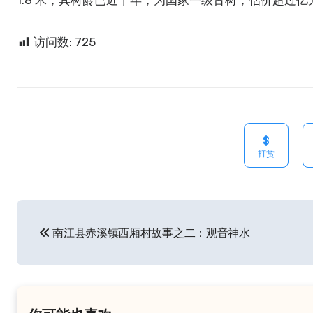
1.8 米，其树龄已近干年，为国家一级古树，估价超过
访问数:
725
打赏
文
南江县赤溪镇西厢村故事之二：观音神水
章
导
航