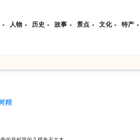
页
人物
历史
故事
景点
文化
特产
树精
为豪的是村里的几棵参天古木。