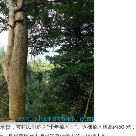
贵，被村民们称为“千年楠木王”。这棵楠木树高约50 米