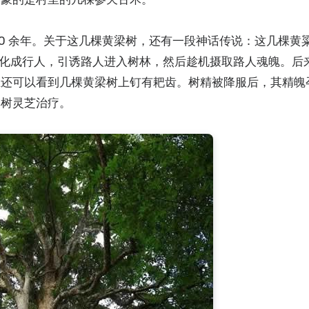
20 余年。关于这几棵黄梁树，还有一段神话传说：这几棵黄
幻化成行人，引诱路人进入树林，然后趁机摄取路人魂魄。后
在还可以看到几棵黄梁树上钉有耙齿。树精被降服后，其精魄
集树灵芝治疗。