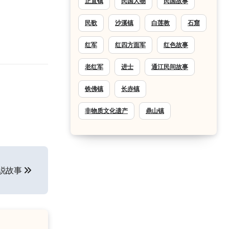
正直镇
民国人物
民国故事
民歌
沙溪镇
白莲教
石窟
红军
红四方面军
红色故事
老红军
进士
通江民间故事
铁佛镇
长赤镇
非物质文化遗产
鼎山镇
说故事