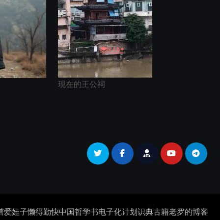
现在的王公祠
谱
爱娃子
懒得勤快
中国哲学书电子化计划
识典古籍
老罗的博客