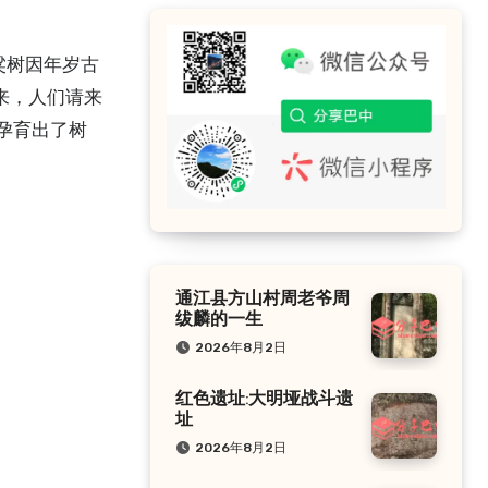
粱树因年岁古
来，人们请来
孕育出了树
通江县方山村周老爷周
绂麟的一生
2026年8月2日
红色遗址:大明垭战斗遗
址
2026年8月2日