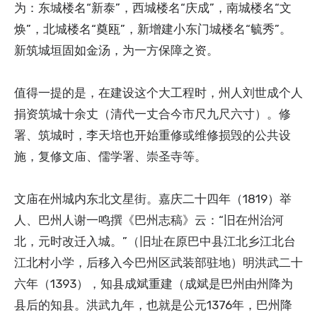
为：东城楼名“新泰”，西城楼名“庆成”，南城楼名“文
焕”，北城楼名“奠瓯”，新增建小东门城楼名“毓秀”。
新筑城垣固如金汤，为一方保障之资。
值得一提的是，在建设这个大工程时，州人刘世成个人
捐资筑城十余丈（清代一丈合今市尺九尺六寸）。修
署、筑城时，李天培也开始重修或维修损毁的公共设
施，复修文庙、儒学署、崇圣寺等。
文庙在州城内东北文星街。嘉庆二十四年（1819）举
人、巴州人谢一鸣撰《巴州志稿》云：“旧在州治河
北，元时改迁入城。”（旧址在原巴中县江北乡江北台
江北村小学，后移入今巴州区武装部驻地）明洪武二十
六年（1393），知县成斌重建（成斌是巴州由州降为
县后的知县。洪武九年，也就是公元1376年，巴州降