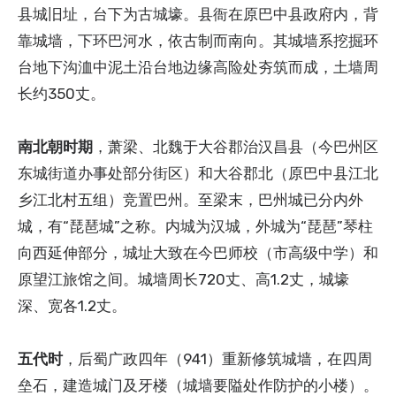
县城旧址，台下为古城壕。县衙在原巴中县政府内，背
靠城墙，下环巴河水，依古制而南向。其城墙系挖掘环
台地下沟洫中泥土沿台地边缘高险处夯筑而成，土墙周
长约350丈。
南北朝时期
，萧梁、北魏于大谷郡治汉昌县（今巴州区
东城街道办事处部分街区）和大谷郡北（原巴中县江北
乡江北村五组）竞置巴州。至梁末，巴州城已分内外
城，有“琵琶城”之称。内城为汉城，外城为“琵琶”琴柱
向西延伸部分，城址大致在今巴师校（市高级中学）和
原望江旅馆之间。城墙周长720丈、高1.2丈，城壕
深、宽各1.2丈。
五代时
，后蜀广政四年（941）重新修筑城墙，在四周
垒石，建造城门及牙楼（城墙要隘处作防护的小楼）。