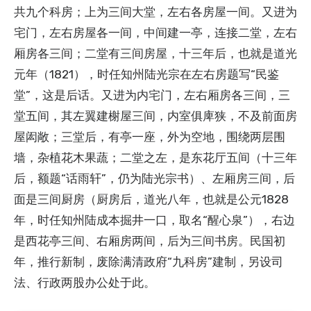
共九个科房；上为三间大堂，左右各房屋一间。又进为
宅门，左右房屋各一间，中间建一亭，连接二堂，左右
厢房各三间；二堂有三间房屋，十三年后，也就是道光
元年（1821），时任知州陆光宗在左右房题写“民鉴
堂”，这是后话。又进为内宅门，左右厢房各三间，三
堂五间，其左翼建榭屋三间，内室俱庳狭，不及前面房
屋闳敞；三堂后，有亭一座，外为空地，围绕两层围
墙，杂植花木果蔬；二堂之左，是东花厅五间（十三年
后，额题“话雨轩”，仍为陆光宗书）、左厢房三间，后
面是三间厨房（厨房后，道光八年，也就是公元1828
年，时任知州陆成本掘井一口，取名“醒心泉”），右边
是西花亭三间、右厢房两间，后为三间书房。民国初
年，推行新制，废除满清政府“九科房”建制，另设司
法、行政两股办公处于此。