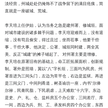
淡经营，州城处处仍掩饰不了战争留下的满目疮痍，简
直就是一座破城、荒城。
李天培上任伊始，认为当务之急是建州署、修城垣。面
对城市建设的诸多棘手问题，李天培迎难而上，没有退
缩，没有苟且偷安，得过且过，坐而莅事，他要干些
事，干些大事。他决定，公署、城垣同时建，两全其
美。反正“城建”的摊子铺起了。 对州署主要是增修。
李天培在原署旧有的基础上，命工匠拓展面积，创新规
制。署外是照墙，翼以“八”字长垣，三面均为民房。州
署首进为三间头门，左边为常平仓，右边是监狱。再进
是三间义门，中间列甬道，树圣谕坊一座，内书“尔俸
尔禄，民膏民脂，下民易虐，上天难欺”十六字。东边
是吏、户、礼、仓、盐科房五个办公室，三间差厅、库
一间，西边为兵、刑、工、承发科房四个办公室，东西