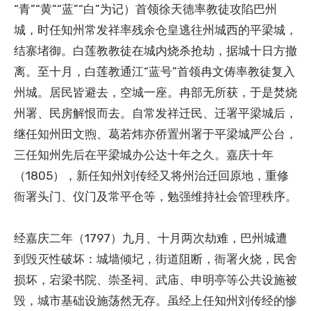
“青”“黄”“蓝”“白”为记）首领徐天德率教徒攻陷巴州
城，时任知州常发祥率残余仓皇逃往州城西的平梁城，
结寨堵御。白莲教教徒在城内烧杀抢劫，据城十日方撤
离。至十月，白莲教通江“蓝号”首领冉文俦率教徒复入
州城。居民皆避去，空城一座。冉部无所获，于是焚烧
州署、民房解恨而去。自常发祥迁民、迁署平梁城后，
继任知州田文煦、葛若炜亦侨置州署于平梁城严公台，
三任知州先后在平梁城办公达十年之久。嘉庆十年
（1805），新任知州刘传经又将州治迁回原地，重修
衙署头门、仪门及常平仓等，勉强维持社会管理秩序。
经嘉庆二年（1797）九月、十月两次劫难，巴州城遭
到毁灭性破坏：城墙倾圮，街道阻断，衙署火烧，民舍
损坏，宕梁书院、崇圣祠、武庙、申明亭等公共设施被
毁，城市基础设施荡然无存。虽经上任知州刘传经的惨