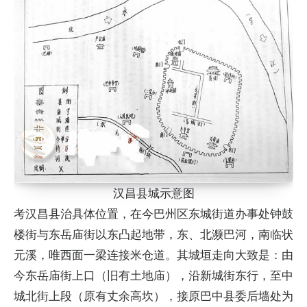
汉昌县城示意图
考汉昌县治具体位置，在今巴州区东城街道办事处钟鼓
楼街与东岳庙街以东凸起地带，东、北濒巴河，南临状
元溪，唯西面一梁连接米仓道。其城垣走向大致是：由
今东岳庙街上口（旧有土地庙），沿新城街东行，至中
城北街上段（原有丈余高坎），接原巴中县委后墙处为