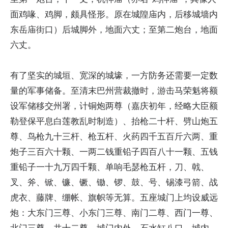
面鸡喙、鸡脚，颇具怪形。原在城隍庙内，后移城墙内
东岳庙街口）后城脚外，地面六丈；至第二炮台，地面
六丈。
有了坚实的城垣、宽深的城壕，一方防务还需要一定数
量的军事储备。至清末巴州营裁撤时，游击马荣魁将额
设军储移交州署，计铜炮两尊（嘉庆初年，经略大臣额
勒登保平息白莲教乱时制造）、抬枪二十杆、劈山炮五
尊、鸟枪九十三杆、枪五杆、火药四千五百斤六两、重
炮子三百六十颗、一两二钱重铅子四百八十一颗、五钱
重铅子一十九万四千颗、单响毛瑟枪五杆，刀、戟、
叉、斧、锨、镰、镢、锄、锣、鼓、号、锡漆弓箭、战
虎衣、藤牌、绷帐、旗帜等无算。五座城门上均设威远
炮：大东门三尊、小东门三尊、南门二尊、西门一尊、