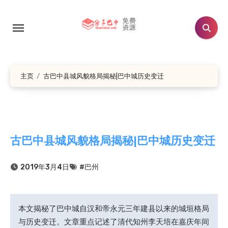
跳
转
到
内
容
主页
古巴中县城风貌格局揭秘|巴中城历史变迁
古巴中县城风貌格局揭秘|巴中城历史变迁
2019年3月4日
#巴州
本文揭秘了巴中城自汉和帝永元三年建县以来的城垣格局
与历史变迁。文章重点记述了清代知州李天培在嘉庆年间