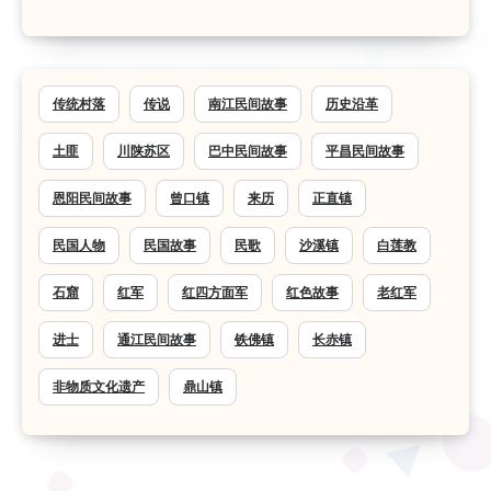
传统村落
传说
南江民间故事
历史沿革
土匪
川陕苏区
巴中民间故事
平昌民间故事
恩阳民间故事
曾口镇
来历
正直镇
民国人物
民国故事
民歌
沙溪镇
白莲教
石窟
红军
红四方面军
红色故事
老红军
进士
通江民间故事
铁佛镇
长赤镇
非物质文化遗产
鼎山镇