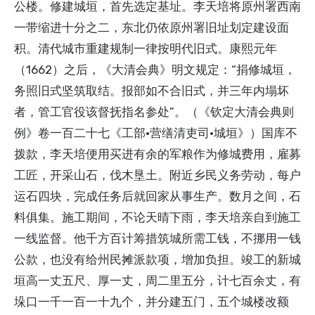
公楼。修建城垣，首先选定基址。李天培将原州署西南
一带缩进十分之二，东北仍依原州署旧址划定建设面
积。清代城市重建规制一律按明代旧式。康熙元年
（1662）之后，《大清会典》明文规定：“捐修城垣，
务照旧式坚筑取结。报部如不合旧式，并三年内塌坏
者，管工官役该督抚指名参处”。（《钦定大清会典则
例》卷一百二十七《工部·营缮清吏司·城垣》）国库不
拨款，李天培便用买进有余的军粮作为修城费用，雇募
工匠，开采山石，伐木垦土。附近乡民义务劳动，每户
运石四块，完成任务后就回家从事生产。数月之间，石
料俱集。施工期间，不论天晴下雨，李天培亲自到施工
一线监督。他千方百计筹措筑城所需工钱，不挪用一钱
公款，也没有给州民摊派款项，增加负担。竣工的新城
垣高一丈五尺、厚一丈，周二里五分，计七百余丈，有
垛口一千一百一十九个，并分建五门，五个城楼改额