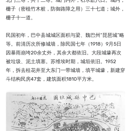
北门三尊，共十二尊。城门内外，石水缸八口。城内，
栅子（密植竹木桩，防御路障之用）三十七道；城外，
栅子十一道。
民国初年，巴中县城城区面积与梁、魏巴州“琵琶城”略
等。前清历次所修城墙，除民国七年（1918）9月5日
因暴雨崩垮20余丈外，其余大都依旧。大段城壕再次
被垃圾、泥土填塞。苏维埃时期，城垣依旧。1952
年，拆去桂花井至大东门一带城墙，填平城壕，新建穿
斗结构民房47套，建筑面积1810平方米。