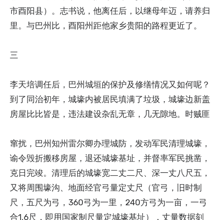
市酉阳县）。志书说，他离任后，以继母年迈，请养归
里。与巴州比，酉阳州距他家乡贵阳的路程更近了。
三
李天培调任后，巴州城垣的保护及修缮情况又如何呢？
到了同治初年，城壕内被居民填满了垃圾，城壕边新盖
房屋比比皆是，违法建设杂乱无章，几无隙地。时贼匪
窜扰，巴州知州雷尔卿办理城防，发动军民清理城壕，
谕令毁折搬移房屋，退还城壕基址，并督率军民挑凿，
克日完竣。清理后的城壕宽二丈二尺、深一丈八尺五，
又将周围壕沟、地面经官弓量定丈尺（官弓，旧时制
尺，五尺为弓，360弓为一里，240方弓为一亩，一弓
合1.6尺，即用国家制尺量定城壕基址），丈量数据刻