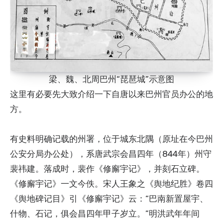
梁、魏、北周巴州“琵琶城”示意图
这里有必要先大致介绍一下自唐以来巴州官员办公的地
方。
有史料明确记载的州署，位于城东北隅（原址在今巴州
公安分局办公处），系唐武宗会昌四年（844年）州守
裴祎建。落成时，裴作《修廨宇记》，并刻石立碑。
《修廨宇记》一文今佚。宋人王象之《舆地纪胜》卷四
《舆地碑记目》引《修廨宇记》云：“巴南新置屋宇、
什物、石记，俱会昌四年甲子岁立。”明洪武年年间