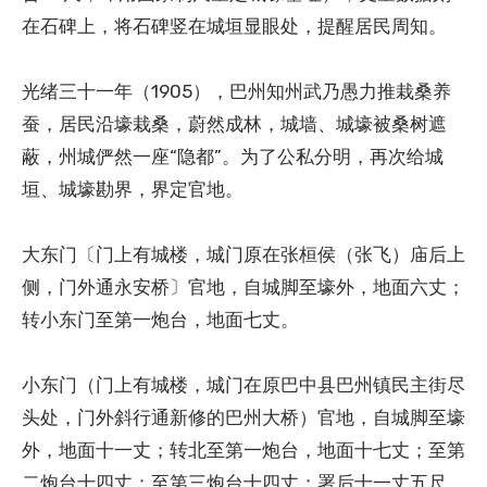
在石碑上，将石碑竖在城垣显眼处，提醒居民周知。
光绪三十一年（1905），巴州知州武乃愚力推栽桑养
蚕，居民沿壕栽桑，蔚然成林，城墙、城壕被桑树遮
蔽，州城俨然一座“隐都”。为了公私分明，再次给城
垣、城壕勘界，界定官地。
大东门〔门上有城楼，城门原在张桓侯（张飞）庙后上
侧，门外通永安桥〕官地，自城脚至壕外，地面六丈；
转小东门至第一炮台，地面七丈。
小东门（门上有城楼，城门在原巴中县巴州镇民主街尽
头处，门外斜行通新修的巴州大桥）官地，自城脚至壕
外，地面十一丈；转北至第一炮台，地面十七丈；至第
二炮台十四丈；至第三炮台十四丈；署后十一丈五尺。