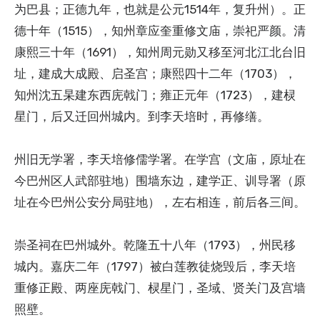
为巴县；正德九年，也就是公元1514年，复升州）。正
德十年（1515），知州章应奎重修文庙，崇祀严颜。清
康熙三十年（1691），知州周元勋又移至河北江北台旧
址，建成大成殿、启圣宫；康熙四十二年（1703），
知州沈五杲建东西庑戟门；雍正元年（1723），建棂
星门，后又迁回州城内。到李天培时，再修缮。
州旧无学署，李天培修儒学署。在学宫（文庙，原址在
今巴州区人武部驻地）围墙东边，建学正、训导署（原
址在今巴州公安分局驻地），左右相连，前后各三间。
崇圣祠在巴州城外。乾隆五十八年（1793），州民移
城内。嘉庆二年（1797）被白莲教徒烧毁后，李天培
重修正殿、两座庑戟门、棂星门，圣域、贤关门及宫墙
照壁。