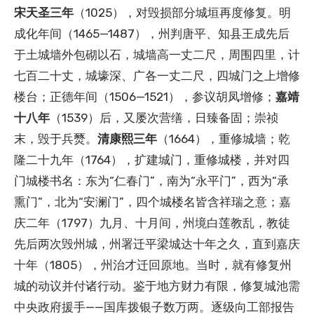
宋天圣三年
（1025），对毁损部分城垣再度修复。明
成化年间（1465—1487），州判唐平、知县王成先后
于土城墙外包砌以石，城墙高一丈二尺，周围四里，计
七百二十丈，城壕深、广各一丈二尺，四城门之上增修
楼台；正德年间（1506—1521），参议胡凤增修；
嘉靖
十八年
（1539）后，又屡次营缮，日臻备固；崇祯
末，毁于兵燹。
清康熙三年
（1664），重修城墙；乾
隆二十九年（1764），扩建城门，重修城楼，并对四
门城楼书名：东为“仁春门”，南为“永平门”，西为“承
熏门”，北为“安澜门”，四个城楼名皆含祥瑞之意；嘉
庆二年（1797）九月、十月间，州境白莲教乱，教徒
先后两次毁州城，州署迁平梁城达十年之久，直到嘉庆
十年（1805），州治才迁回原地。当时，就有修复州
城的动议并付诸行动。鉴于地方财力有限，修复城池需
中央政府援手——国库拨银子数万两。逐级向工部报告