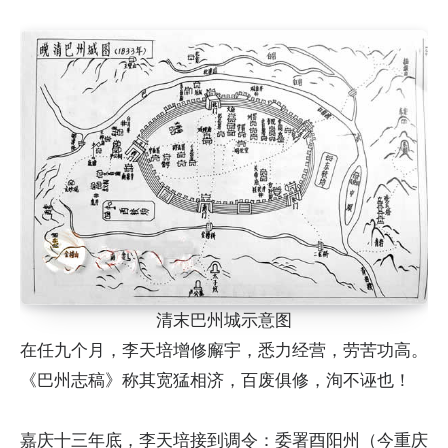
清末巴州城示意图
在任九个月，李天培增修廨宇，悉力经营，劳苦功高。
《巴州志稿》称其宽猛相济，百废俱修，洵不诬也！
嘉庆十三年底，李天培接到调令：委署酉阳州（今重庆