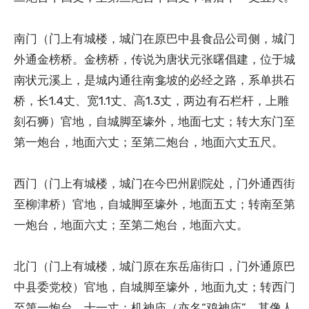
南门（门上有城楼，城门在原巴中县食品公司侧，城门
外通金榜桥。金榜桥，传说为唐状元张曙倡建，位于城
南状元溪上，是城内通往南龛坡的必经之路，系单拱石
桥，长1.4丈、宽1.1丈、高1.3丈，两边有石栏杆，上雕
刻石狮）官地，自城脚至壕外，地面七丈；转大东门至
第一炮台，地面六丈；至第二炮台，地面六丈五尺。
西门（门上有城楼，城门在今巴州剧院处，门外通西街
至柳津桥）官地，自城脚至壕外，地面五丈；转南至第
一炮台，地面六丈；至第二炮台，地面六丈。
北门（门上有城楼，城门原在东岳庙街口，门外通原巴
中县委党校）官地，自城脚至壕外，地面九丈；转西门
至第一炮台，十一丈；机神庙（亦名“鸡神庙”，其像人