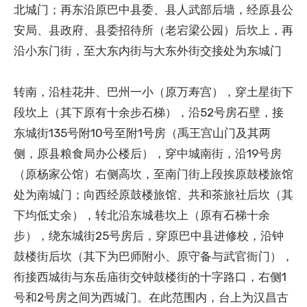
北城门；再东沿原巴中县委、县人武部后墙，经原县公
安局、县政府、县委招待所（老宕梁公园）后坎上，再
沿小东门街，至大东内街与大东外街交接处为东城门
转南，沿桂花井、巴州一小（原万寿宫），穿土星街下
段坎上（其下原有十余步石梯），沿52号房石壁，接
东城街135号附10号至附1号房（禹王宫山门及其两
侧，原县粮食局办公楼后），穿中城南街，沿19号房
（原杨家公馆）右侧高坎，至南门街上段挨原鼓楼旅馆
处为南城门；向西经原鼓楼旅馆、共和茶旅社后坎（其
下均低丈余），转北沿东城巷坎上（原有石梯十余
步），绕东城街25号房后，穿原巴中县进修校，沿钟
鼓楼街后坎（其下为巴师附小、原守备与武官衙门），
衔接西城街与东岳庙街交钟鼓楼街的十字路口，右侧1
号和2号房之间为西城门。在此范围内，台上为汉昌古