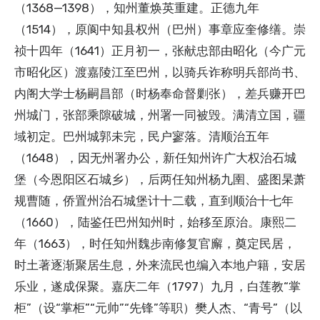
（1368—1398），知州董焕英重建。正德九年
（1514），原阆中知县权州（巴州）事章应奎修缮。崇
祯十四年（1641）正月初一，张献忠部由昭化（今广元
市昭化区）渡嘉陵江至巴州，以骑兵诈称明兵部尚书、
内阁大学士杨嗣昌部（时杨奉命督剿张），差兵赚开巴
州城门，张部乘隙破城，州署一同被毁。满清立国，疆
域初定。巴州城郭未完，民户寥落。清顺治五年
（1648），因无州署办公，新任知州许广大权治石城
堡（今恩阳区石城乡），后两任知州杨九圉、盛图杲萧
规曹随，侨置州治石城堡计十二载，直到顺治十七年
（1660），陆鉴任巴州知州时，始移至原治。康熙二
年（1663），时任知州魏步南修复官廨，奠定民居，
时土著逐渐聚居生息，外来流民也编入本地户籍，安居
乐业，遂成保聚。嘉庆二年（1797）九月，白莲教“掌
柜”（设“掌柜”“元帅”“先锋”等职）樊人杰、“青号”（以