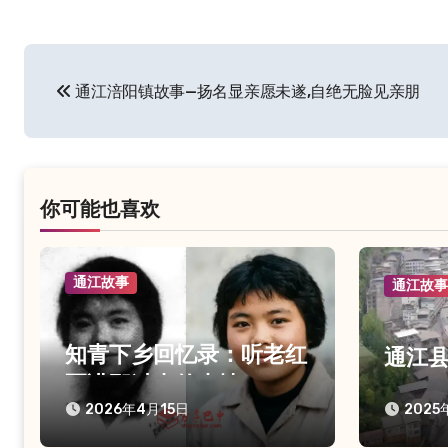
文
通江涪阳镇故事—扬名显亲愿未遂,自绝无脸见亲朋
章
导
航
你可能也喜欢
通江故事
通江故
知青下乡回忆录：听老红
通江
军讲那过去的事情
2026年4月15日
2025