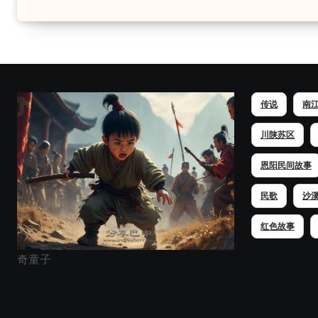
传说
南
川陕苏区
恩阳民间故事
民歌
沙
红色故事
奇童子