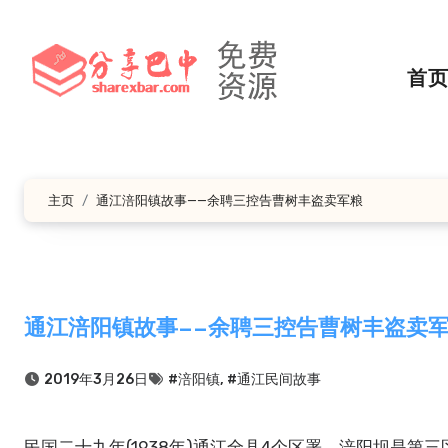
跳
转
到
首
内
容
主页
通江涪阳镇故事——余聘三控告曹树丰盗卖军粮
通江涪阳镇故事——余聘三控告曹树丰盗卖
2019年3月26日
#涪阳镇
,
#通江民间故事
民国二十九年(1938年)通江全县4个区署。涪阳坝是第三区署所在地。曹树丰担任区长兼任涪阳镇镇长和仓库主任。他当官不为民