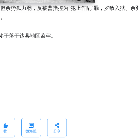
但余势孤力弱，反被曹指控为“犯上作乱”罪，罗致入狱、余
放。
，终于落于达县地区监牢。
。
赞
微海报
分享