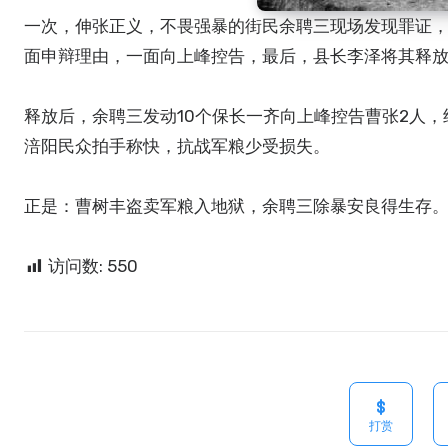
一次，伸张正义，不畏强暴的街民余聘三现场发现罪证，
面申辩理由，一面向上峰控告，最后，县长李泽将其释
释放后，余聘三发动10个保长一齐向上峰控告曹张2人
涪阳民众拍手称快，抗战军粮少受损失。
正是：曹树丰盗卖军粮入地狱，余聘三除暴安良得生存
访问数:
550
打赏