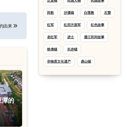
正直镇
民国人物
民国故事
民歌
沙溪镇
白莲教
石窟
红军
红四方面军
红色故事
的由来
老红军
进士
通江民间故事
铁佛镇
长赤镇
非物质文化遗产
鼎山镇
匣潭的