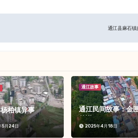
通江县麻石镇
通江故事
事
通江民间故事：金
县杨柏镇异事
传说
年5月24日
2025年4月18日