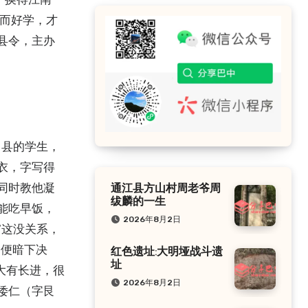
而好学，才
县令，主办
、县的学生，
衣，字写得
同时教他凝
通江县方山村周老爷周
绂麟的一生
能吃早饭，
2026年8月2日
“这没关系，
，便暗下决
红色遗址:大明垭战斗遗
址
大有长进，很
2026年8月2日
倭仁（字艮