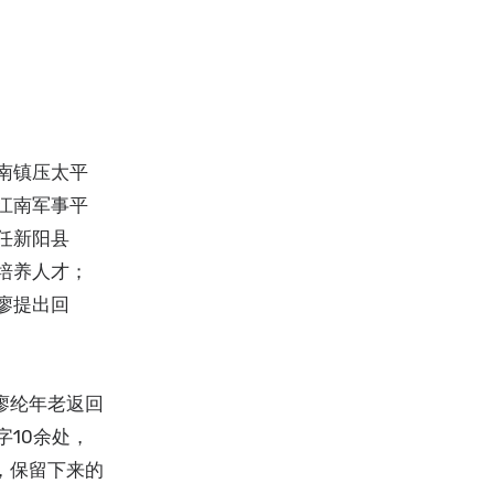
南镇压太平
江南军事平
任新阳县
培养人才；
廖提出回
廖纶年老返回
10余处，
，保留下来的