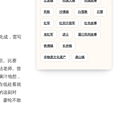
正直镇
民国人物
民国故事
民歌
沙溪镇
白莲教
石窟
红军
红四方面军
红色故事
老红军
进士
通江民间故事
门先成，需写
铁佛镇
长赤镇
非物质文化遗产
鼎山镇
京。比赛
法老师。曾
脑汁地想，
在低处看就
的这副对
。廖纶不敢