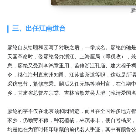
廖
三、出任江南道台
廖纶自从给颐和园写了对联之后，一举成名。廖纶的确
天国革命时，委廖纶督办浙江、上海厘局（即税收），
息，廖纶又受到李鸿章重用，监修浙江孔庙、建大程子
令，继任海州直隶州知甬、江苏盐茶道等职，这就是所
采访忠节，纂修志乘。嗣后又任无锡等地州官，在任期
乡，甘肃省总督左宗棠、吉林省钦差吴大澄（晚清爱国
廖纶的字不仅在北京颐和园留迹，而且在全国许多地方都
家乡，仍勤劳不辍，种花植橘，林茂果丰，便自号橘叟，
均是他在为官时拓印珍藏的前代名人手迹，其中有颜鲁公