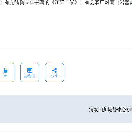
书；有光绪癸未年书写的《江阳十景》；有县酒厂对面山岩錾
。
赞
微海报
分享
清朝四川提督张必禄