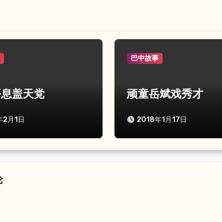
事
巴中故事
平息盖天党
顽童岳斌戏秀才
年2月1日
2018年1月17日
论