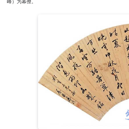
峰）为幕僚。