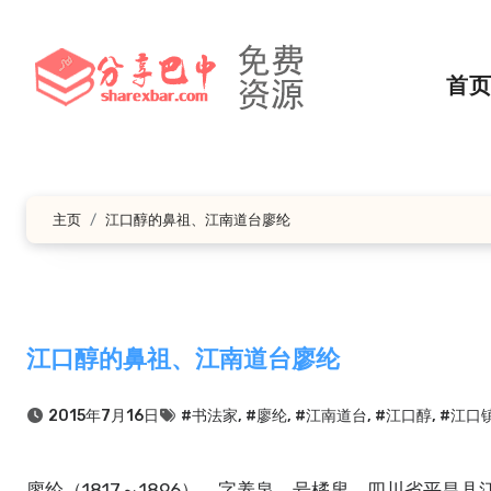
跳
转
到
首
内
容
主页
江口醇的鼻祖、江南道台廖纶
江口醇的鼻祖、江南道台廖纶
2015年7月16日
#书法家
,
#廖纶
,
#江南道台
,
#江口醇
,
#江口
廖纶（1817～1896），字养泉，号橘叟，四川省平昌