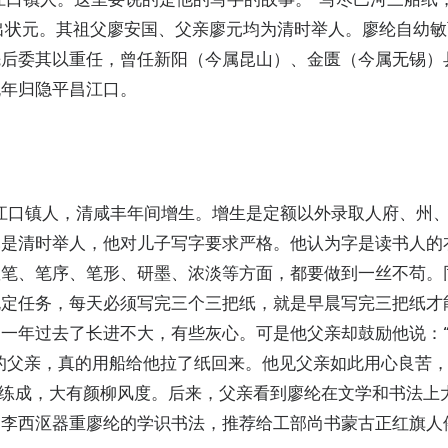
出状元。
其祖父廖安国、父亲廖元均为清时举人。廖纶自幼敏
先后委其以重任，曾任新阳（今属昆山）、金匮（今属无锡）
晚年归隐平昌江口。
昌县江口镇人，清咸丰年间增生。增生是定额以外录取人府、州
元是清时举人，他对儿子写字要求严格。他认为字是读书人的
握笔、笔序、笔形、研墨、浓淡等方面，都要做到一丝不苟。
规定任务，每天必须写完三个三把纸，就是早晨写完三把纸才
一年过去了长进不大，有些灰心。可是他父亲却鼓励他说：
廖纶的父亲，真的用船给他拉了纸回来。他见父亲如此用心良苦
然练成，大有颜柳风度。后来，父亲看到廖纶在文学和书法上
。李西沤器重廖纶的学识书法，推荐给工部尚书蒙古正红旗人