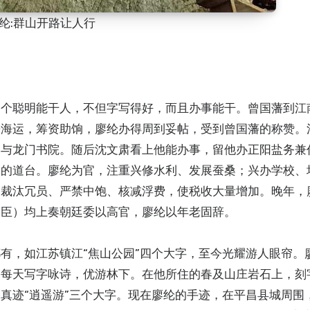
纶:群山开路让人行
是个聪明能干人，不但字写得好，而且办事能干。曾国藩到江
兼海运，筹资助饷，廖纶办得周到妥帖，受到曾国藩的称赞。
祠与龙门书院。随后沈文肃看上他能办事，留他办正阳盐务兼
谓的道台。廖纶为官，注重兴修水利、发展蚕桑；兴办学校、
中裁汰冗员、严禁中饱、核减浮费，使税收大量增加。晚年，
名臣）均上奏朝廷委以高官，廖纶以年老固辞。
有，如江苏镇江“焦山公园”四个大字，至今光耀游人眼帘。
每天写字咏诗，优游林下。在他所住的春及山庄岩石上，刻字
真迹“逍遥游”三个大字。现在廖纶的手迹，在平昌县城周围