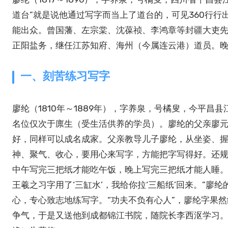
道台”就是说他通过写字而当上了道台的，可见360行行
能出众。曾国藩、左宗棠、沈葆祯、李鸿章等封疆大吏
正阳盐务，继任江苏知府、海州（今属连云港）道员。
一、刻苦练习写字
廖纶（1810年～1889年），字养泉，号橘叟，今平
名位仅次于廪生（受生活供养的学员）。廖纶的父亲廖
好，同样可以成名成家。父亲教导儿子廖纶，从坐姿、
神、聚气、收心，要用心来写字，方能把字写得好。还
中午写完三把纸才能吃午饭，晚上写完三把纸才能人睡。
王羲之习字用了‘三缸水’，我给你拉‘三船纸’回来。”
心，专心致志地练写字。“功夫不负有心人”，廖纶字果
争气，于是又送他到成都锦江书院，随院长李西沤学习