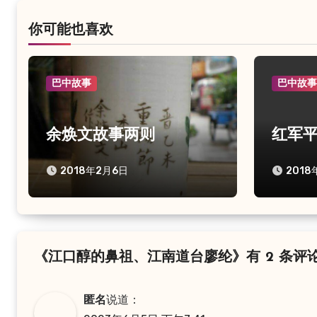
航
你可能也喜欢
巴中故事
巴中故
余焕文故事两则
红军
2018年2月6日
2018
《江口醇的鼻祖、江南道台廖纶》有 2 条评
匿名
说道：