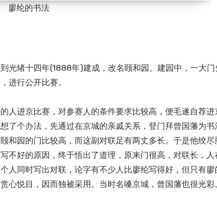
廖纶的书法
光绪十四年(1888年)建成，改名颐和园。建园中，一大
书，进行公开比赛。
法的人进京比赛，对参赛人的条件要求比较高，便毛遂自荐进
他想了个办法，先通过在京城的亲戚关系，登门拜曾国藩为书
。颐和园的门比较高，而这副对联足有两丈多长。于是他绞尽
么写不好的原因，终于悟出了道理，原来门很高，对联长，人
十个人同时写出对联，论字有不少人比廖纶写得好，但只有廖
，赏心悦目，因而独被采用。当时名嗓京城，曾国藩也很光彩