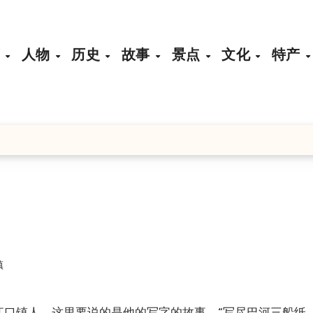
页
人物
历史
故事
景点
文化
特产
镇
县江口镇人。
这里要说的是他的写字的故事。“写尽巴河三船纸