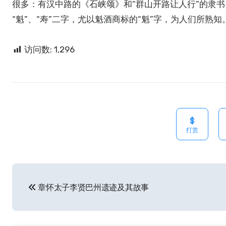
很多：有汉中路的《石峡颂》和“群山开路让人行”的隶
“魁”、“寿”二字，尤以魁酒商标的“魁”字，为人们所熟知
访问数:
1,296
打赏
文
章怀太子李贤巴州遗迹及其故事
章
导