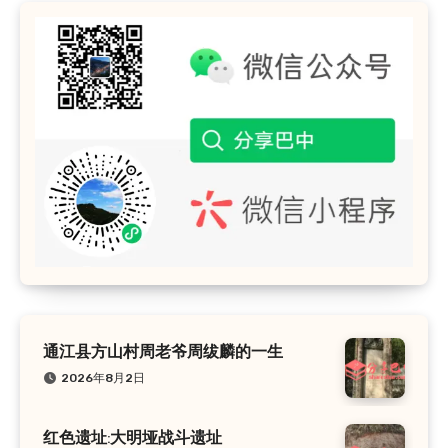
通江县方山村周老爷周绂麟的一生
2026年8月2日
红色遗址:大明垭战斗遗址