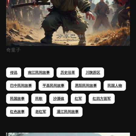
奇童子
传说
南江民间故事
历史沿革
川陕苏区
巴中民间故事
平昌民间故事
恩阳民间故事
民国人物
民国故事
民歌
沙溪镇
红军
红四方面军
红色故事
老红军
通江民间故事