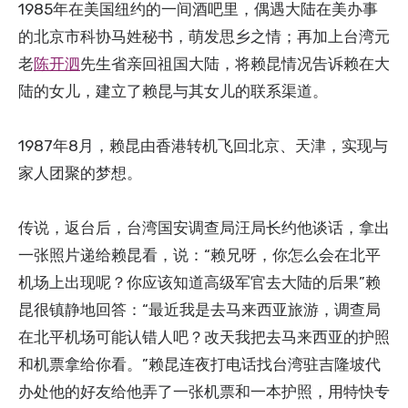
1985年在美国纽约的一间酒吧里，偶遇大陆在美办事
的北京市科协马姓秘书，萌发思乡之情；再加上台湾元
老
陈开泗
先生省亲回祖国大陆，将赖昆情况告诉赖在大
陆的女儿，建立了赖昆与其女儿的联系渠道。
1987年8月，赖昆由香港转机飞回北京、天津，实现与
家人团聚的梦想。
传说，返台后，台湾国安调查局汪局长约他谈话，拿出
一张照片递给赖昆看，说：“赖兄呀，你怎么会在北平
机场上出现呢？你应该知道高级军官去大陆的后果”赖
昆很镇静地回答：“最近我是去马来西亚旅游，调查局
在北平机场可能认错人吧？改天我把去马来西亚的护照
和机票拿给你看。”赖昆连夜打电话找台湾驻吉隆坡代
办处他的好友给他弄了一张机票和一本护照，用特快专