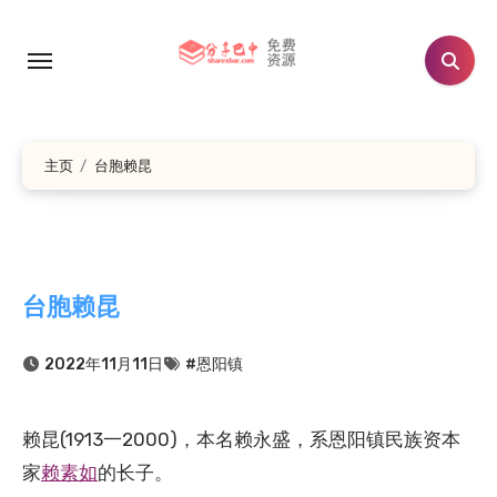
跳
转
到
内
容
主页
台胞赖昆
台胞赖昆
2022年11月11日
#恩阳镇
赖昆(1913一2000)，本名赖永盛，系恩阳镇民族资本
家
赖素如
的长子。