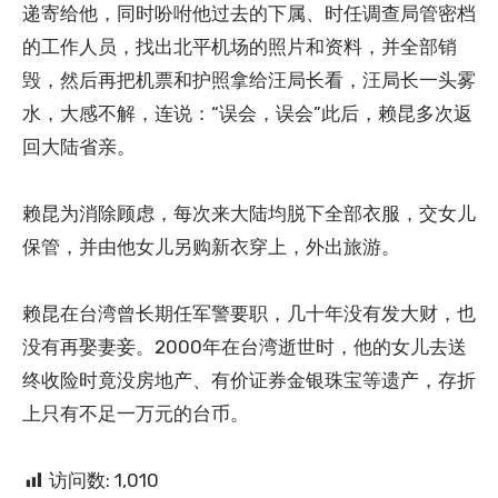
递寄给他，同时吩咐他过去的下属、时任调查局管密档
的工作人员，找出北平机场的照片和资料，并全部销
毁，然后再把机票和护照拿给汪局长看，汪局长一头雾
水，大感不解，连说：“误会，误会”此后，赖昆多次返
回大陆省亲。
赖昆为消除顾虑，每次来大陆均脱下全部衣服，交女儿
保管，并由他女儿另购新衣穿上，外出旅游。
赖昆在台湾曾长期任军警要职，几十年没有发大财，也
没有再娶妻妾。2000年在台湾逝世时，他的女儿去送
终收险时竟没房地产、有价证券金银珠宝等遗产，存折
上只有不足一万元的台币。
访问数:
1,010