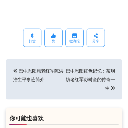
打赏
赞
微海报
分享
巴中恩阳籍老红军陈洪
巴中恩阳红色记忆：茶坝
文
浩生平事迹简介
镇老红军彭树全的传奇一
章
生
导
航
你可能也喜欢