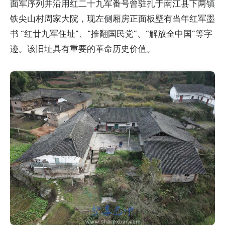
面军序列并沿用红二十九军番号曾驻扎于南江县下两镇
铁尖山村周家大院，现左侧厢房正面板壁有当年红军墨
书 “红廿九军住址”、“推翻国民党”、“解放全中国”等字
迹。该旧址具有重要的革命历史价值。