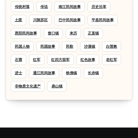
传统村落
传说
南江民间故事
历史沿革
土匪
川陕苏区
巴中民间故事
平昌民间故事
恩阳民间故事
曾口镇
来历
正直镇
民国人物
民国故事
民歌
沙溪镇
白莲教
石窟
红军
红四方面军
红色故事
老红军
进士
通江民间故事
铁佛镇
长赤镇
非物质文化遗产
鼎山镇