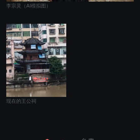
李宗灵（AI模拟图）
现在的王公祠