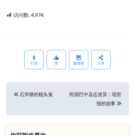
访问数:
4,974
打赏
赞
微海报
分享
石笋塘的梳头鬼
民国巴中县志述异：现世
文
报的故事
章
导
航