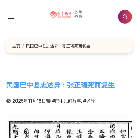
跳
转
到
内
容
主页
民国巴中县志述异：张正璠死而复生
民国巴中县志述异：张正璠死而复生
2025年11月18日
#巴中民间故事
,
#述异