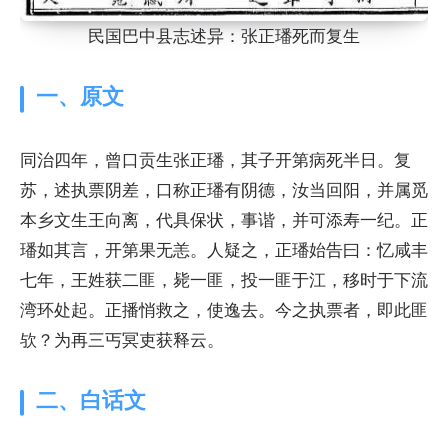
民国巴中县志述异：张正璠死而复生
一、原文
同治四年，曾口贡生张正璠，其子开第病死半日。复
苏，述执票阴差，口称正璠有阴德，汝当回阳，并属觅
本乡文生王向离，代具保状，事谐，并可添寿一纪。正
璠如其言，开第果无恙。人疑之，正璠始告曰：忆咸丰
七年，王姓获二匪，毙一匪，投一匪于江，移时于下流
湾环处起。正播悄救之，使逸去。今之执票者，即此匪
欤？为再三丐冥吏获释云。
二、白话文