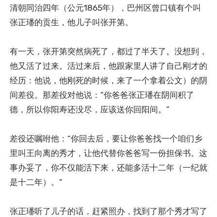
清朝同治四年（公元1865年），巴州区曾口镇有个叫
张正璠的贡生，他儿子叫张开第。
有一天，张开第突然病死了，都过了半天了。没想到，
他又活了过来。活过来后，他跟家里人讲了自己刚才的
经历：他说，他刚死的时候，来了一个拿着公文）的阴
间差役。那差役对他说：“你爸爸张正璠在阴间积了
德，所以你阳寿还没尽，应该送你回阳间。”
差役还嘱咐他：“你回去后，要让你爸爸找一个咱们乡
里叫王向离的秀才，让他代替你爸爸写一份担保书。这
事办妥了，你不仅能活下来，还能多活十二年（一纪就
是十二年）。”
张正璠听了儿子的话，赶紧照办，找到了那个秀才写了