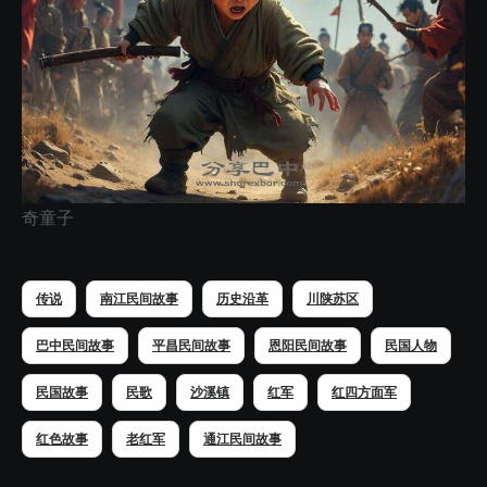
奇童子
传说
南江民间故事
历史沿革
川陕苏区
巴中民间故事
平昌民间故事
恩阳民间故事
民国人物
民国故事
民歌
沙溪镇
红军
红四方面军
红色故事
老红军
通江民间故事