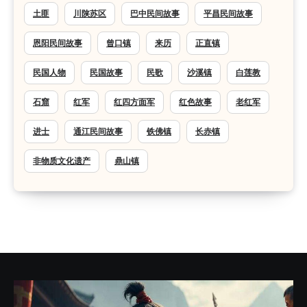
土匪
川陕苏区
巴中民间故事
平昌民间故事
恩阳民间故事
曾口镇
来历
正直镇
民国人物
民国故事
民歌
沙溪镇
白莲教
石窟
红军
红四方面军
红色故事
老红军
进士
通江民间故事
铁佛镇
长赤镇
非物质文化遗产
鼎山镇