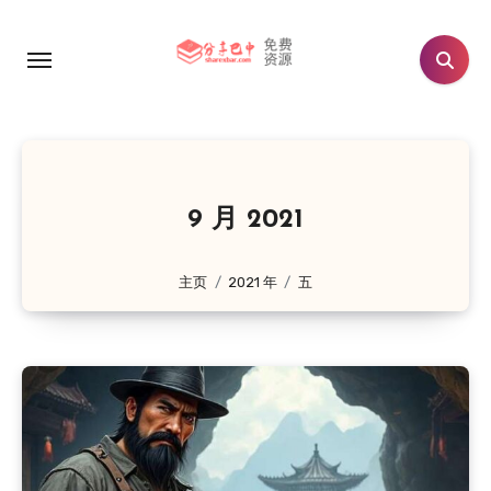
跳
转
到
内
容
9 月 2021
主页
2021 年
五