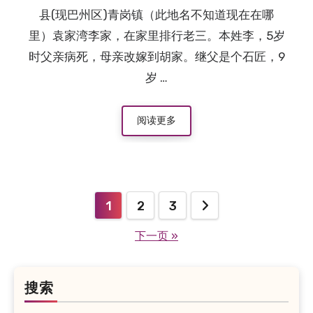
县(现巴州区)青岗镇（此地名不知道现在在哪
里）袁家湾李家，在家里排行老三。本姓李，5岁
时父亲病死，母亲改嫁到胡家。继父是个石匠，9
岁 …
阅读更多
1
2
3
文
下一页 »
章
分
页
搜索