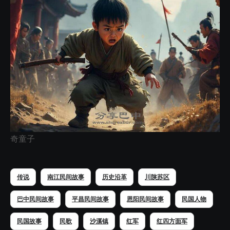
奇童子
传说
南江民间故事
历史沿革
川陕苏区
巴中民间故事
平昌民间故事
恩阳民间故事
民国人物
民国故事
民歌
沙溪镇
红军
红四方面军