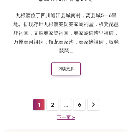
九根渡位于四川通江县城南村，离县城5一6里
地。据现存世九根渡秦氏秦家岭祠堂，板凳琵琶
坪祠堂，文胜秦家梁祠堂，秦家岭碑湾里祖碑，
万原秦河祖碑，镇龙秦家沟，秦家缘祖碑，板凳
琵琶 …
阅读更多
1
2
…
6
文
下一页 »
章
分