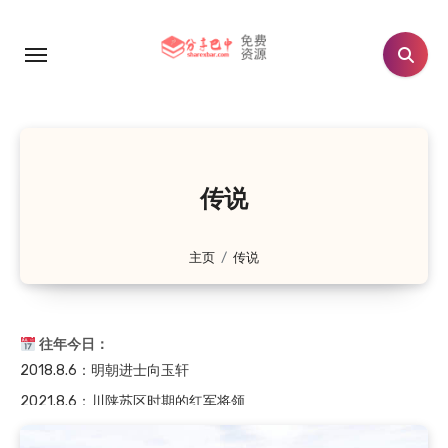
跳
转
到
内
容
传说
主页
传说
往年今日：
2021.8.6
：川陕苏区时期的红军将领
2021.8.6
：孙思颖夫妇墓
2020.8.6
：白衣全鱼宴