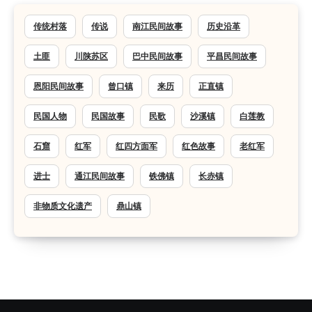
传统村落
传说
南江民间故事
历史沿革
土匪
川陕苏区
巴中民间故事
平昌民间故事
恩阳民间故事
曾口镇
来历
正直镇
民国人物
民国故事
民歌
沙溪镇
白莲教
石窟
红军
红四方面军
红色故事
老红军
进士
通江民间故事
铁佛镇
长赤镇
非物质文化遗产
鼎山镇