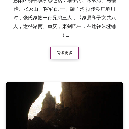
恩阳区柳林镇景点包括：罐子沟、朱家湾、马槽
2019.8.6
：通江县新建乡（春在乡）的故事——师娘…
湾、张家山、将军石. 一、罐子沟 据传湖广填川
2018.8.6
：明朝进士向玉轩
时，张氏家族一行兄弟三人，带家属和子女共八
人，途径湖南、重庆，来到巴中，在途径朱垭铺
（ …
阅读更多