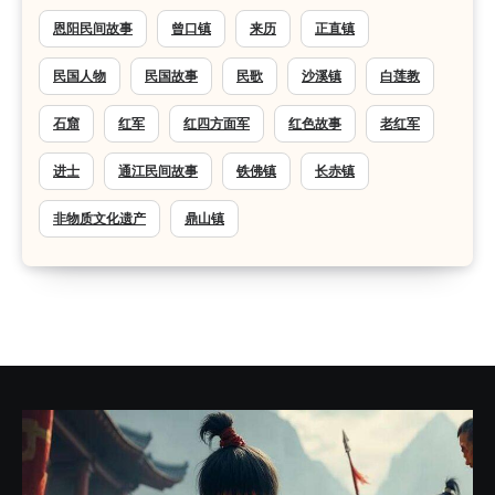
恩阳民间故事
曾口镇
来历
正直镇
民国人物
民国故事
民歌
沙溪镇
白莲教
石窟
红军
红四方面军
红色故事
老红军
进士
通江民间故事
铁佛镇
长赤镇
非物质文化遗产
鼎山镇