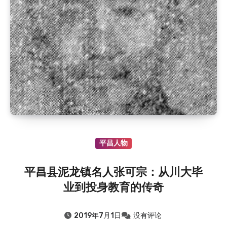
2019.8.8
：巴中巴州文物馆藏大明通行宝钞考略
2019.8.8
：《定县社会概况调查》序
2018.8.8
：南江县傅家乡张家祠堂
2018.8.8
：南江县傅家乡傅家坝自然景观传说
2018.8.8
：南江县傅家乡傅家坝的传说
2015.8.8
：鹦哥嘴战斗:红军入川第一仗的传奇故事
2015.8.8
：民胜鹦哥嘴（鹦鸽嘴）来历的传说故事|…
平昌人物
平昌县泥龙镇名人张可宗：从川大毕
业到投身教育的传奇
2019年7月1日
没有评论