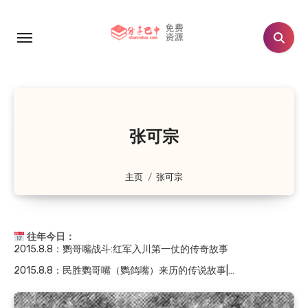
跳
转
到
内
容
2021.8.8
：王志邦墓
2021.8.8
：通江县铁佛字库塔
2019.8.8
：巴中巴州文物馆藏大明通行宝钞考略
张可宗
2019.8.8
：《定县社会概况调查》序
2018.8.8
：南江县傅家乡张家祠堂
主页
张可宗
2018.8.8
：南江县傅家乡傅家坝自然景观传说
2018.8.8
：南江县傅家乡傅家坝的传说
往年今日：
2015.8.8
：鹦哥嘴战斗:红军入川第一仗的传奇故事
2015.8.8
：民胜鹦哥嘴（鹦鸽嘴）来历的传说故事|…
2021.8.8
：王志邦墓
2021.8.8
：通江县铁佛字库塔