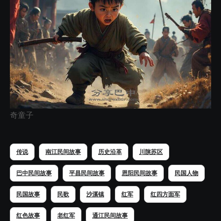
奇童子
传说
南江民间故事
历史沿革
川陕苏区
巴中民间故事
平昌民间故事
恩阳民间故事
民国人物
民国故事
民歌
沙溪镇
红军
红四方面军
红色故事
老红军
通江民间故事