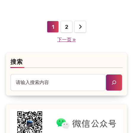
1
2
文
下一页 »
章
分
页
搜索