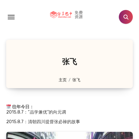
跳
转
到
2024.8.7
：晏阳初：从农村寻找济世良方
内
2019.8.7
：至诚镇九子坡的由来：向氏九兄弟修路惠…
容
2019.8.7
：南江县神潭溪由来
2018.8.7
：晏阳初和他的故乡
2018.8.7
：杜甫关于巴中的诗歌
张飞
2018.8.7
：廪君是巴人的祖先吗？
2015.8.7
：巴中清凉洞怪井由来的传说（鲁班赵巧修…
主页
张飞
2015.8.7
：通江清代“榜眼”李承恩
2015.8.7
：“品学兼优”的向元调
往年今日：
2015.8.7
：清朝四川提督张必禄的故事
2024.8.7
：晏阳初：从农村寻找济世良方
2019.8.7
：至诚镇九子坡的由来：向氏九兄弟修路惠…
2019.8.7
：南江县神潭溪由来