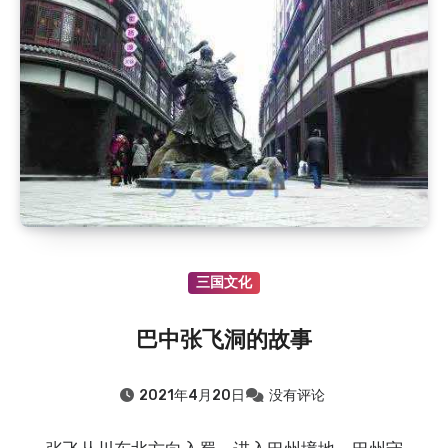
2018.8.7
：晏阳初和他的故乡
2018.8.7
：杜甫关于巴中的诗歌
2018.8.7
：廪君是巴人的祖先吗？
2015.8.7
：巴中清凉洞怪井由来的传说（鲁班赵巧修…
2015.8.7
：通江清代“榜眼”李承恩
2015.8.7
：“品学兼优”的向元调
2015.8.7
：清朝四川提督张必禄的故事
三国文化
巴中张飞洞的故事
2021年4月20日
没有评论