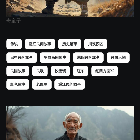
奇童子
传说
南江民间故事
历史沿革
川陕苏区
巴中民间故事
平昌民间故事
恩阳民间故事
民国人物
民国故事
民歌
沙溪镇
红军
红四方面军
红色故事
老红军
通江民间故事