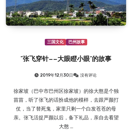
三国文化
巴州故事
“张飞穿针——大眼瞪小眼”的故事
2019年12月30日
没有评论
徐家坡（巴中市巴州区徐家坡）的徐大憨是个独
苗苗，听了张飞的话扮成他的模样，去跟严颜打
仗，当了替死鬼，家里只剩一个白发苍苍的母
亲。张飞活捉严颜以后，备下礼品，亲自去看望
大憨 …