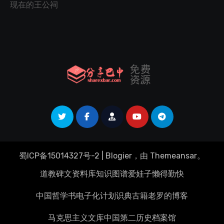
现在的王公祠
蜀ICP备15014327号-2
|
Blogier
，由
Themeansar
。
道教碑文资料库
知识图谱
爱娃子
懒得勤快
中国哲学书电子化计划
识典古籍
老罗的博客
马克思主义文库
中国第二历史档案馆