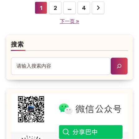
1
2
…
4
文
下一页 »
章
分
页
搜索