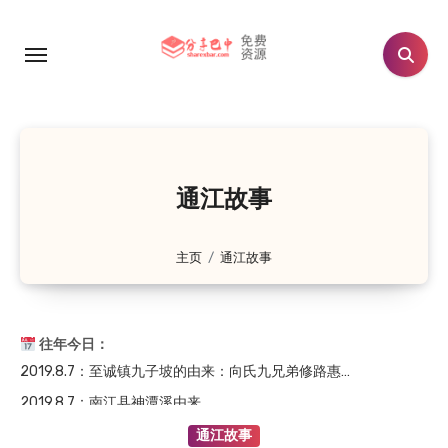
跳
转
到
内
容
通江故事
主页
通江故事
2024.8.7
：晏阳初：从农村寻找济世良方
2019.8.7
：至诚镇九子坡的由来：向氏九兄弟修路惠…
往年今日：
2019.8.7
：南江县神潭溪由来
2018.8.7
：晏阳初和他的故乡
通江故事
2018.8.7
：杜甫关于巴中的诗歌