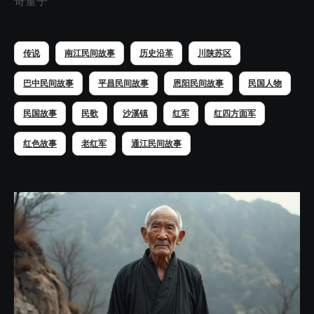
奇童子
传说
南江民间故事
历史沿革
川陕苏区
巴中民间故事
平昌民间故事
恩阳民间故事
民国人物
民国故事
民歌
沙溪镇
红军
红四方面军
红色故事
老红军
通江民间故事