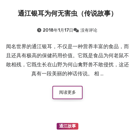
2018.8.7
：廪君是巴人的祖先吗？
通江银耳为何无害虫（传说故事）
2015.8.7
：巴中清凉洞怪井由来的传说（鲁班赵巧修…
2015.8.7
：通江清代“榜眼”李承恩
2018年1月17日
没有评论
2015.8.7
：“品学兼优”的向元调
2015.8.7
：清朝四川提督张必禄的故事
闻名世界的通江银耳，不仅是一种营养丰富的食品，而
2024.8.7
：晏阳初：从农村寻找济世良方
且还具有极高的保健药用价值。它既是食品为何老鼠不
2019.8.7
：至诚镇九子坡的由来：向氏九兄弟修路惠…
敢相残，它既生长在山野为何山禽野兽不敢侵扰，这还
2019.8.7
：南江县神潭溪由来
真有一段美丽的神话传说。 相 …
2018.8.7
：晏阳初和他的故乡
2018.8.7
：杜甫关于巴中的诗歌
阅读更多
2018.8.7
：廪君是巴人的祖先吗？
2015.8.7
：巴中清凉洞怪井由来的传说（鲁班赵巧修…
2015.8.7
：通江清代“榜眼”李承恩
通江故事
2015.8.7
：“品学兼优”的向元调