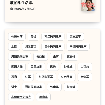
取的学生名单
2026年7月26日
传统村落
传说
南江民间故事
历史沿革
土匪
川陕苏区
巴中民间故事
平昌民间故事
恩阳民间故事
曾口镇
来历
正直镇
民国人物
民国故事
民歌
沙溪镇
白莲教
石窟
红军
红四方面军
红色故事
老红军
进士
通江民间故事
铁佛镇
长赤镇
非物质文化遗产
鼎山镇