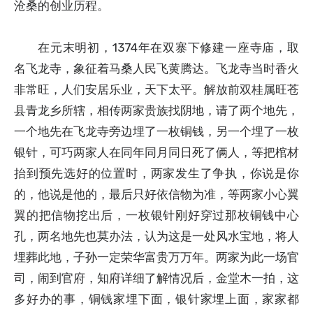
沧桑的创业历程。
在元末明初，1374年在双寨下修建一座寺庙，取
名飞龙寺，象征着马桑人民飞黄腾达。飞龙寺当时香火
非常旺，人们安居乐业，天下太平。解放前双桂属旺苍
县青龙乡所辖，相传两家贵族找阴地，请了两个地先，
一个地先在飞龙寺旁边埋了一枚铜钱，另一个埋了一枚
银针，可巧两家人在同年同月同日死了俩人，等把棺材
抬到预先选好的位置时，两家发生了争执，你说是你
的，他说是他的，最后只好依信物为准，等两家小心翼
翼的把信物挖出后，一枚银针刚好穿过那枚铜钱中心
孔，两名地先也莫办法，认为这是一处风水宝地，将人
埋葬此地，子孙一定荣华富贵万万年。两家为此一场官
司，闹到官府，知府详细了解情况后，金堂木一拍，这
多好办的事，铜钱家埋下面，银针家埋上面，家家都