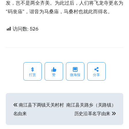
发，岂不是两全齐美。为此过后，人们将飞龙寺更名为
“码丧庙”，谐音为马桑庙，马桑村也就此而得名。
访问数:
526
打赏
赞
微海报
分享
南江县下两镇天关村村
南江县关路乡（关路镇）
文
名由来
历史沿革名字由来
章
导