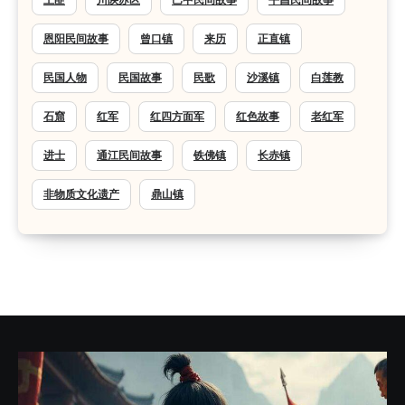
恩阳民间故事
曾口镇
来历
正直镇
民国人物
民国故事
民歌
沙溪镇
白莲教
石窟
红军
红四方面军
红色故事
老红军
进士
通江民间故事
铁佛镇
长赤镇
非物质文化遗产
鼎山镇