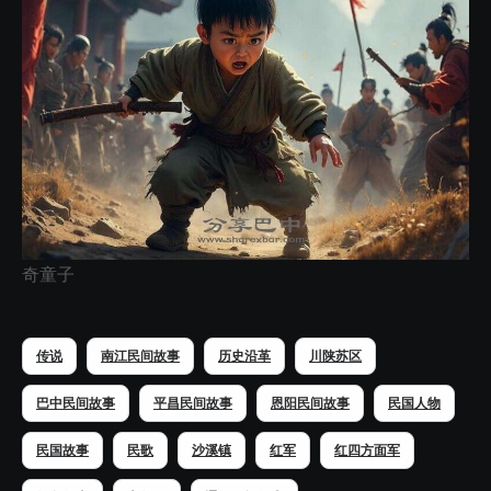
奇童子
传说
南江民间故事
历史沿革
川陕苏区
巴中民间故事
平昌民间故事
恩阳民间故事
民国人物
民国故事
民歌
沙溪镇
红军
红四方面军