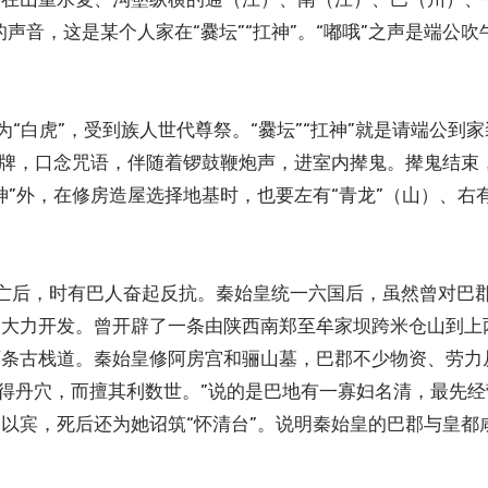
声音，这是某个人家在“爨坛”“扛神”。“嘟哦”之声是端公吹
“白虎”，受到族人世代尊祭。“爨坛”“扛神”就是请端公到家
令牌，口念咒语，伴随着锣鼓鞭炮声，进室内撵鬼。撵鬼结束
”外，在修房造屋选择地基时，也要左有“青龙”（山）、右有
灭亡后，时有巴人奋起反抗。秦始皇统一六国后，虽然曾对巴
过大力开发。曾开辟了一条由陕西南郑至牟家坝跨米仓山到上
两条古栈道。秦始皇修阿房宫和骊山墓，巴郡不少物资、劳力
先得丹穴，而擅其利数世。”说的是巴地有一寡妇名清，最先
以宾，死后还为她诏筑“怀清台”。说明秦始皇的巴郡与皇都