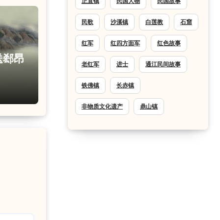
正直镇
民国人物
民国故事
民歌
沙溪镇
白莲教
石窟
红军
红四方面军
红色故事
送郄昂
老红军
进士
通江民间故事
铁佛镇
长赤镇
非物质文化遗产
鼎山镇