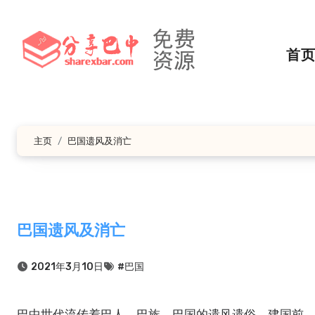
跳
转
到
首
内
容
主页
巴国遗风及消亡
巴国遗风及消亡
2021年3月10日
#巴国
巴中世代流传着巴人、巴族、巴国的遗风遗俗。建国前，在山重水复、沟壑纵横的通（江）、南（江）、巴（州）、平（昌）一