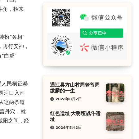
牛角，招来
装扮“务相”
，再行安神，
“白虎”
郡人民横征暴
通江县方山村周老爷周
绂麟的一生
两河口入南
2026年8月2日
从这两条道
经营丹穴，就
红色遗址:大明垭战斗遗
址
咸阳之间，经
2026年8月2日