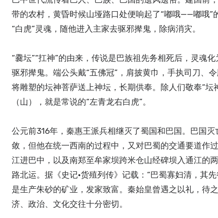
带的农村，黄昏时候山垭路口处便响起了“嘟哦——嘟哦”的
“白虎”灵魂，随他进入主家去驱邪撵鬼，除病消灾。
“爨坛”“扛神”的由来，传说是巴族祖先务相死后，灵魂化为
驱邪撵鬼。端公头戴“五佛冠”，肩披黄巾，手执司刀、
将雕塑的坛神菩萨送上神坛，长期供奉。除人们敬奉“坛神
（山），就是常说的“左青龙右白虎”。
公元前316年，秦惠王派兵相继灭了蜀国和巴国。巴国
敛，但他在统一西南的过程中，又对巴蜀的交通要道作
江进巴中，以及南郑至牟家坝跨米仓山经碑坝入通江的
路北运。据《史记·货殖列传》记载：“巴蜀寡妇清，其
是生产朱砂的矿业，发家致富。秦始皇曾遇之以礼，待之
济、政治、文化交往十分密切。