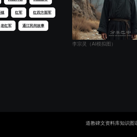
溪镇
红军
红四方面军
老红军
通江民间故事
李宗灵（AI模拟图）
道教碑文资料库
知识图