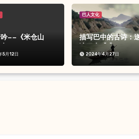
化
巴人文化
吟——《米仓山
描写巴中的古诗：
之七
谪巴中【1】
年5月12日
2024年4月27日