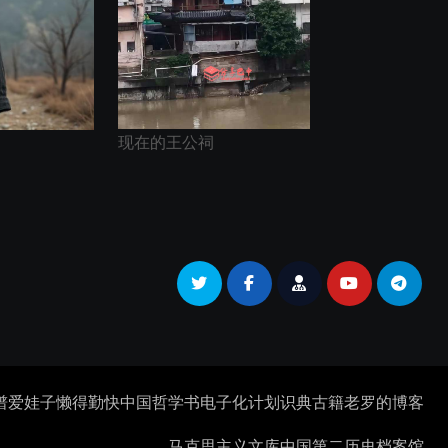
现在的王公祠
谱
爱娃子
懒得勤快
中国哲学书电子化计划
识典古籍
老罗的博客
马克思主义文库
中国第二历史档案馆