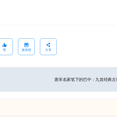
赞
微海报
分享
唐宋名家笔下的巴中：九首经典古