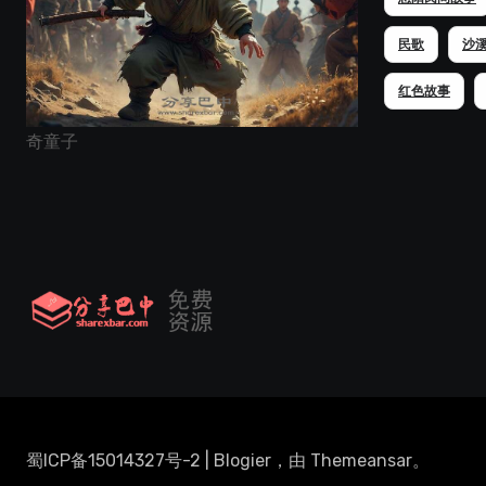
民歌
沙
红色故事
奇童子
蜀ICP备15014327号-2
|
Blogier
，由
Themeansar
。