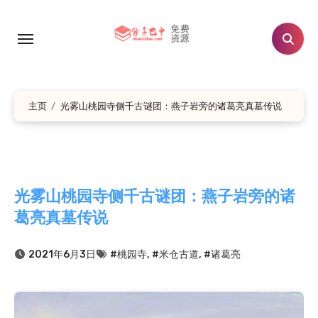
跳
转
到
内
容
主页
光雾山桃园寺侧千古谜团：燕子岩旁的诸葛亮真墓传说
光雾山桃园寺侧千古谜团：燕子岩旁的诸
葛亮真墓传说
2021年6月3日
#桃园寺
,
#米仓古道
,
#诸葛亮