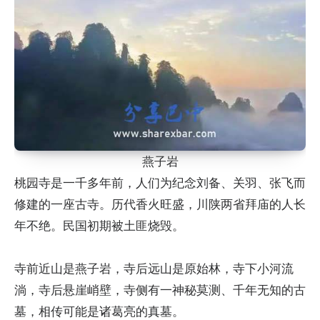
燕子岩
桃园寺是一千多年前，人们为纪念刘备、关羽、张飞而
修建的一座古寺。历代香火旺盛，川陕两省拜庙的人长
年不绝。民国初期被土匪烧毁。
寺前近山是燕子岩，寺后远山是原始林，寺下小河流
淌，寺后悬崖峭壁，寺侧有一神秘莫测、千年无知的古
墓，相传可能是诸葛亮的真墓。