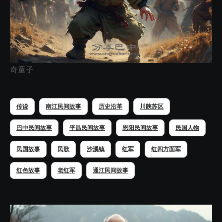
奇童子
传说
南江民间故事
历史沿革
川陕苏区
巴中民间故事
平昌民间故事
恩阳民间故事
民国人物
民国故事
民歌
沙溪镇
红军
红四方面军
红色故事
老红军
通江民间故事