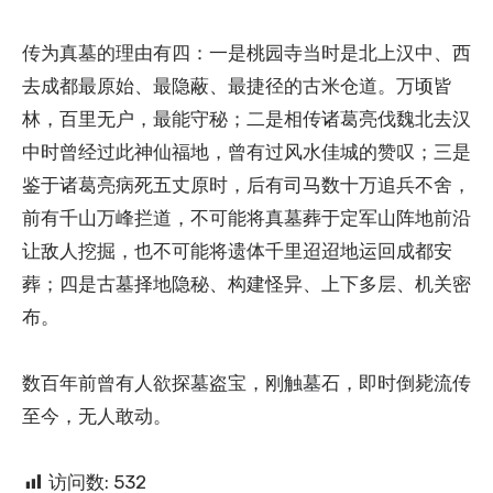
传为真墓的理由有四：一是桃园寺当时是北上汉中、西
去成都最原始、最隐蔽、最捷径的古米仓道。万顷皆
林，百里无户，最能守秘；二是相传诸葛亮伐魏北去汉
中时曾经过此神仙福地，曾有过风水佳城的赞叹；三是
鉴于诸葛亮病死五丈原时，后有司马数十万追兵不舍，
前有千山万峰拦道，不可能将真墓葬于定军山阵地前沿
让敌人挖掘，也不可能将遗体千里迢迢地运回成都安
葬；四是古墓择地隐秘、构建怪异、上下多层、机关密
布。
数百年前曾有人欲探墓盗宝，刚触墓石，即时倒毙流传
至今，无人敢动。
访问数:
532