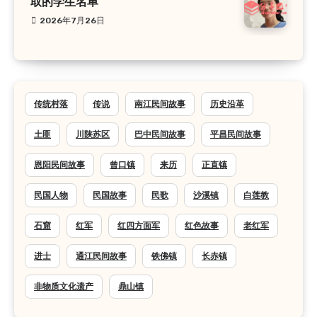
取的学生名单
2026年7月26日
传统村落
传说
南江民间故事
历史沿革
土匪
川陕苏区
巴中民间故事
平昌民间故事
恩阳民间故事
曾口镇
来历
正直镇
民国人物
民国故事
民歌
沙溪镇
白莲教
石窟
红军
红四方面军
红色故事
老红军
进士
通江民间故事
铁佛镇
长赤镇
非物质文化遗产
鼎山镇