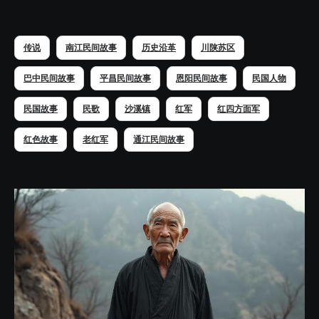
传说
南江民间故事
历史沿革
川陕苏区
巴中民间故事
平昌民间故事
恩阳民间故事
民国人物
民国故事
民歌
沙溪镇
红军
红四方面军
红色故事
老红军
通江民间故事