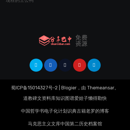
现在的王公祠
蜀ICP备15014327号-2
|
Blogier
，由
Themeansar
。
道教碑文资料库
知识图谱
爱娃子
懒得勤快
中国哲学书电子化计划
识典古籍
老罗的博客
马克思主义文库
中国第二历史档案馆