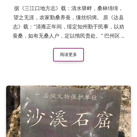
据《三江口地方志》载：清水驿畔，桑林绵绵，
望之无涯，农家勤桑养蚕，缫丝织绸。 原《达县
志》载：“清雍正年间，绥定知州勤于民事，以劝
蚕桑，如有无桑人户，定以惰民责处。” 巴州区 …
阅读更多