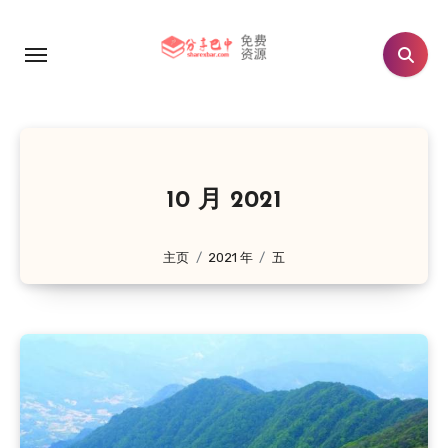
跳
转
到
内
容
10 月 2021
主页
2021 年
五