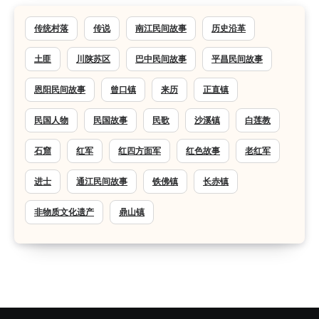
传统村落
传说
南江民间故事
历史沿革
土匪
川陕苏区
巴中民间故事
平昌民间故事
恩阳民间故事
曾口镇
来历
正直镇
民国人物
民国故事
民歌
沙溪镇
白莲教
石窟
红军
红四方面军
红色故事
老红军
进士
通江民间故事
铁佛镇
长赤镇
非物质文化遗产
鼎山镇