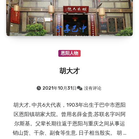
恩阳人物
胡大才
2021年10月31日
没有评论
胡大才, 中共6大代表，1903年出生于巴中市恩阳
区恩阳镇胡家大院。曾用名薛金贵,苏联名字叫阿
尔斯基。父辈长期往返于恩阳与重庆之间从事运
销山货、干杂、副食等生意, 日子相当殷实。 胡 …