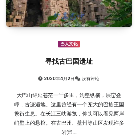
巴人文化
寻找古巴国遗址
2020年4月2日
没有评论
大巴山绵延苍茫一千多里，沟壑纵横，层峦叠
嶂，古迹遍地。这里曾经有一个宠大的巴族王国
繁衍生息。在长江三峡游览，仰头可以看见两岸
峭壁上的悬棺。在古巴州、壁州等山区发现许多
岩窟 …