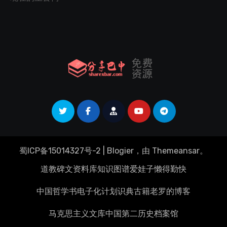
蜀ICP备15014327号-2
|
Blogier
，由
Themeansar
。
道教碑文资料库
知识图谱
爱娃子
懒得勤快
中国哲学书电子化计划
识典古籍
老罗的博客
马克思主义文库
中国第二历史档案馆