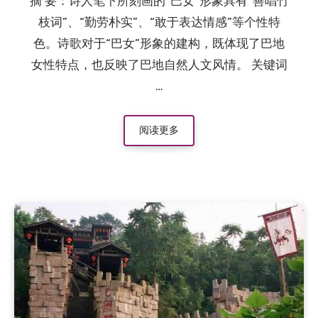
摘 要：诗人笔下所刻画的“巴女”形象具有“善唱竹
2015.8.7
：“品学兼优”的向元调
枝词”、“勤劳朴实”、“敢于表达情感”等个性特
2015.8.7
：清朝四川提督张必禄的故事
色。诗歌对于“巴女”形象的建构，既体现了巴地
女性特点，也反映了巴地自然人文风情。 关键词
…
阅读更多