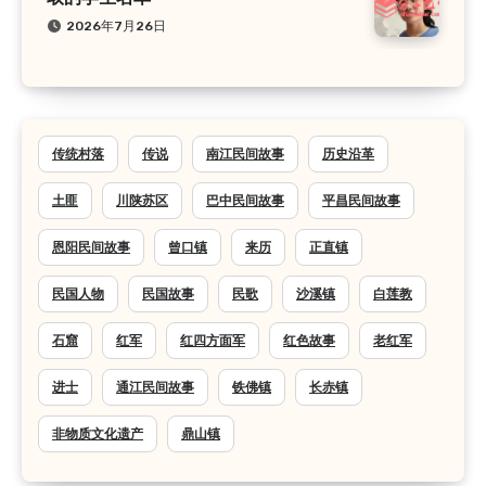
2026年7月26日
传统村落
传说
南江民间故事
历史沿革
土匪
川陕苏区
巴中民间故事
平昌民间故事
恩阳民间故事
曾口镇
来历
正直镇
民国人物
民国故事
民歌
沙溪镇
白莲教
石窟
红军
红四方面军
红色故事
老红军
进士
通江民间故事
铁佛镇
长赤镇
非物质文化遗产
鼎山镇