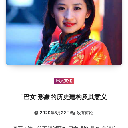
2018.8.7
：杜甫关于巴中的诗歌
2018.8.7
：廪君是巴人的祖先吗？
2015.8.7
：巴中清凉洞怪井由来的传说（鲁班赵巧修…
2015.8.7
：通江清代“榜眼”李承恩
2015.8.7
：“品学兼优”的向元调
2015.8.7
：清朝四川提督张必禄的故事
2024.8.7
：晏阳初：从农村寻找济世良方
2019.8.7
：至诚镇九子坡的由来：向氏九兄弟修路惠…
2019.8.7
：南江县神潭溪由来
巴人文化
2018.8.7
：晏阳初和他的故乡
2018.8.7
：杜甫关于巴中的诗歌
“巴女”形象的历史建构及其意义
2018.8.7
：廪君是巴人的祖先吗？
2015.8.7
：巴中清凉洞怪井由来的传说（鲁班赵巧修…
2020年5月22日
没有评论
2015.8.7
：通江清代“榜眼”李承恩