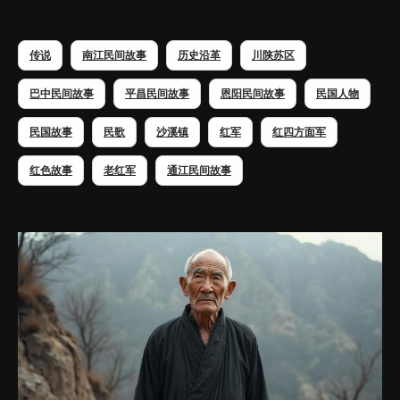
传说
南江民间故事
历史沿革
川陕苏区
巴中民间故事
平昌民间故事
恩阳民间故事
民国人物
民国故事
民歌
沙溪镇
红军
红四方面军
红色故事
老红军
通江民间故事