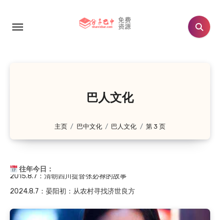
跳
转
到
内
容
巴人文化
主页
巴中文化
巴人文化
第 3 页
往年今日：
2024.8.7
：晏阳初：从农村寻找济世良方
2019.8.7
：至诚镇九子坡的由来：向氏九兄弟修路惠…
2019.8.7
：南江县神潭溪由来
2018.8.7
：晏阳初和他的故乡