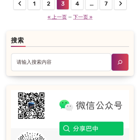
1
2
3
4
…
7
文
« 上一页
—
下一页 »
章
分
页
搜索