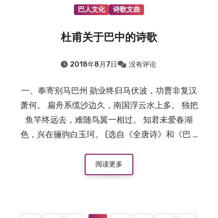
巴人文化
诗歌文曲
杜甫关于巴中的诗歌
2018年8月7日
没有评论
一、奉寄别马巴州 勋业终归马伏波，功曹非复汉
萧何。 扁舟系缆沙边久，南国浮云水上多。 独把
鱼竿终远去，难随鸟翼一相过。 知君未爱春湖
色，兴在骊驹白玉珂。 (选自《全唐诗》和《巴 …
阅读更多