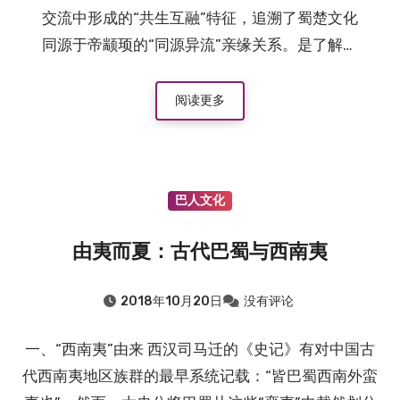
交流中形成的“共生互融”特征，追溯了蜀楚文化
同源于帝颛顼的“同源异流”亲缘关系。是了解巴
中地区历史文化定位及长江流域文明发展脉络的
重要参考。
阅读更多
巴人文化
由夷而夏：古代巴蜀与西南夷
2018年10月20日
没有评论
一、“西南夷”由来 西汉司马迁的《史记》有对中国古
代西南夷地区族群的最早系统记载：“皆巴蜀西南外蛮