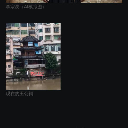
李宗灵（AI模拟图）
现在的王公祠