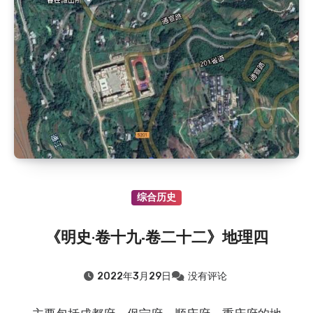
2019.8.9
：双滩电站
2019.8.9
：旧时流传于通江的民歌——袱包儿
2019.8.9
：旧时通江山区观云、风、日、虹、雾、闪…
2019.8.9
：旧时通江山区谚语——丰稔（rěn）歌
2015.8.9
：雷辅天墓园
2015.8.9
：旧时巴中建房风俗
2015.8.9
：巴山游击队之名称考证(上)
综合历史
《明史·卷十九-卷二十二》地理四
2022年3月29日
没有评论