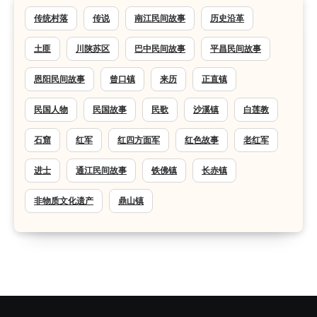
传统村落
传说
南江民间故事
历史沿革
土匪
川陕苏区
巴中民间故事
平昌民间故事
恩阳民间故事
曾口镇
来历
正直镇
民国人物
民国故事
民歌
沙溪镇
白莲教
石窟
红军
红四方面军
红色故事
老红军
进士
通江民间故事
铁佛镇
长赤镇
非物质文化遗产
鼎山镇