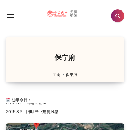
跳
转
到
内
容
2019.8.9
：友谊水库
保宁府
2019.8.9
：双滩电站
2019.8.9
：旧时流传于通江的民歌——袱包儿
主页
保宁府
2019.8.9
：旧时通江山区观云、风、日、虹、雾、闪…
2019.8.9
：旧时通江山区谚语——丰稔（rěn）歌
2015.8.9
：雷辅天墓园
往年今日：
2015.8.9
：旧时巴中建房风俗
2015.8.9
：巴山游击队之名称考证(上)
2019.8.9
：友谊水库