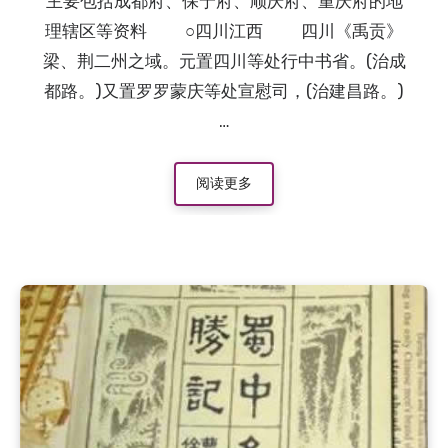
主要包括成都府、保宁府、顺庆府、重庆府的地
理辖区等资料 ○四川江西 四川《禹贡》
梁、荆二州之域。元置四川等处行中书省。(治成
都路。)又置罗罗蒙庆等处宣慰司，(治建昌路。)
…
阅读更多