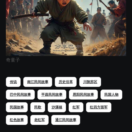
奇童子
传说
南江民间故事
历史沿革
川陕苏区
巴中民间故事
平昌民间故事
恩阳民间故事
民国人物
民国故事
民歌
沙溪镇
红军
红四方面军
红色故事
老红军
通江民间故事