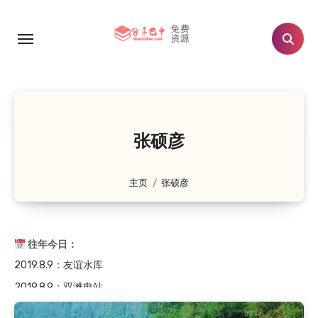
跳
转
到
内
容
张硕彦
主页
张硕彦
往年今日：
2019.8.9
：友谊水库
2019.8.9
：双滩电站
2019.8.9
：旧时流传于通江的民歌——袱包儿