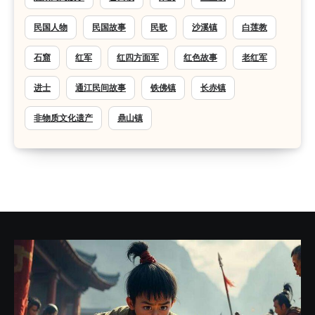
民国人物
民国故事
民歌
沙溪镇
白莲教
石窟
红军
红四方面军
红色故事
老红军
进士
通江民间故事
铁佛镇
长赤镇
非物质文化遗产
鼎山镇