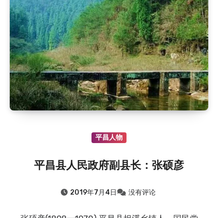
2019.8.9
：旧时通江山区观云、风、日、虹、雾、闪…
2019.8.9
：旧时通江山区谚语——丰稔（rěn）歌
2015.8.9
：雷辅天墓园
2015.8.9
：旧时巴中建房风俗
2015.8.9
：巴山游击队之名称考证(上)
2019.8.9
：友谊水库
2019.8.9
：双滩电站
2019.8.9
：旧时流传于通江的民歌——袱包儿
2019.8.9
：旧时通江山区观云、风、日、虹、雾、闪…
2019.8.9
：旧时通江山区谚语——丰稔（rěn）歌
平昌人物
2015.8.9
：雷辅天墓园
平昌县人民政府副县长：张硕彦
2015.8.9
：旧时巴中建房风俗
2015.8.9
：巴山游击队之名称考证(上)
2019年7月4日
没有评论