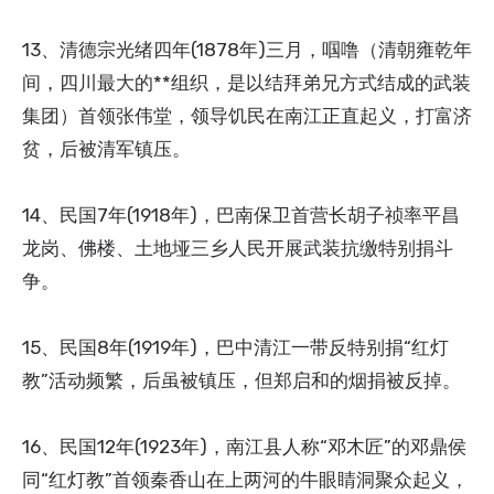
13、清德宗光绪四年(1878年)三月，啯噜（清朝雍乾年
间，四川最大的**组织，是以结拜弟兄方式结成的武装
集团）首领张伟堂，领导饥民在南江正直起义，打富济
贫，后被清军镇压。
14、民国7年(1918年)，巴南保卫首营长胡子祯率平昌
龙岗、佛楼、土地垭三乡人民开展武装抗缴特别捐斗
争。
15、民国8年(1919年)，巴中清江一带反特别捐“红灯
教”活动频繁，后虽被镇压，但郑启和的烟捐被反掉。
16、民国12年(1923年)，南江县人称“邓木匠”的邓鼎侯
同“红灯教”首领秦香山在上两河的牛眼睛洞聚众起义，