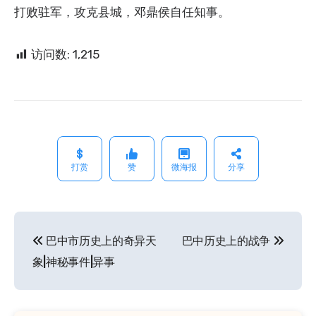
打败驻军，攻克县城，邓鼎侯自任知事。
访问数:
1,215
打赏
赞
微海报
分享
巴中市历史上的奇异天
巴中历史上的战争
文
象|神秘事件|异事
章
导
航