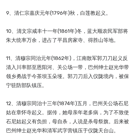
9、清仁宗嘉庆元年(1796年)秋，白莲教起义。
10、清文宗咸丰十一年(1861年)冬，蓝大顺农民军部将
朱大统率万余，进占了平昌房家寺、得胜山等地。
11、清穆宗同治元年(1862年)，江南散军郭刀刀起义反
清入川率部至恩阳河、关公场一带，巴州绅士赵光华带
领乡勇战于今茶坝玉朵垭。郭刀刀后入仪陇境内，被保
宁驻防部队镇压。
12、清穆宗同治十三年(1874年)五月，巴州关公场石尼
姑在章怀寺起义。据传，她母亲年老多病，为了不致使
石尼姑起义有负担，母自杀，人说是杀母祭旗。后来被
巴州绅士赵光华和清军武字营镇压于仪陇天台山。