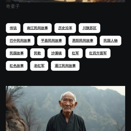
奇童子
传说
南江民间故事
历史沿革
川陕苏区
巴中民间故事
平昌民间故事
恩阳民间故事
民国人物
民国故事
民歌
沙溪镇
红军
红四方面军
红色故事
老红军
通江民间故事