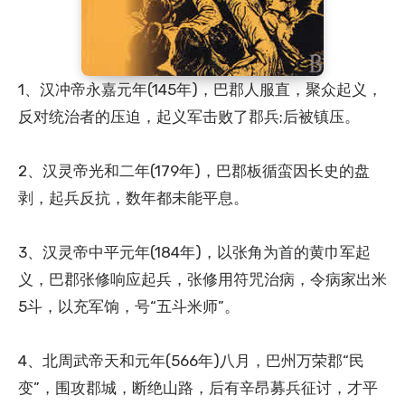
1、汉冲帝永嘉元年(145年)，巴郡人服直，聚众起义，
反对统治者的压迫，起义军击败了郡兵;后被镇压。
2、汉灵帝光和二年(179年)，巴郡板循蛮因长史的盘
剥，起兵反抗，数年都未能平息。
3、汉灵帝中平元年(184年)，以张角为首的黄巾军起
义，巴郡张修响应起兵，张修用符咒治病，令病家出米
5斗，以充军饷，号“五斗米师”。
4、北周武帝天和元年(566年)八月，巴州万荣郡“民
变”，围攻郡城，断绝山路，后有辛昂募兵征讨，才平