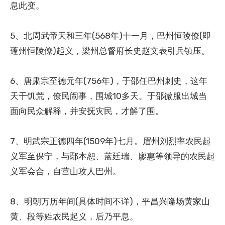
息此变。
5、北周武帝天和三年(568年)十一月，巴州恒陵僚(即
蓬州恒陵僚)起义，梁州总督府长史赵文表引兵镇压。
6、唐肃宗至德元年(756年)，于邵任巴州刺史，这年
天干饥荒，僚民闹事，围城10多天。于邵微服出城当
面向民众解释，并安抚灾民，才解了围。
7、明武宗正德四年(1509年)七月。眉州刘烈率农民起
义军至保宁，与鄢本恕、蓝廷瑞、廖惠等领导的农民起
义军会合，自营山攻人巴州。
8、明朝万历年间(具体时间不详)，平昌兴隆场黄家山
黄、段等姓农民起义，后乃平息。