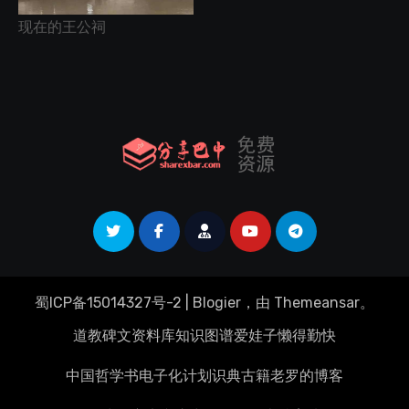
现在的王公祠
蜀ICP备15014327号-2
|
Blogier
，由
Themeansar
。
道教碑文资料库
知识图谱
爱娃子
懒得勤快
中国哲学书电子化计划
识典古籍
老罗的博客