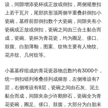
设，间隙增添瓷杯或正放或倒扣，两侧规整扣
上若干瓦片，尾部拱形顶两侧半重叠斜倒扣小
瓷碗，墓椁前部倒扣数个大瓷碗，间隙夹有小
瓷碗或正放或倒扣，瓷碗之间由三合土黏合而
成，瓷碗、瓷杯为青花瓷，均为圈足、侈口、
鼓腹、白胎薄釉，图案、纹饰主要有人物纹、
花卉纹、几何纹等。
小墓墓椁组成的青花瓷器物总数约有3000个，
统一倒扣错列堆叠排列成梯形，左侧堆设有7
层，右侧堆设有8层，瓷碗之间由石灰、泥土
黏合而成，间隙夹杂少许鹅卵石，瓷碗全为青
花瓷碗，圈足、侈口、鼓腹，大部分为白胎未