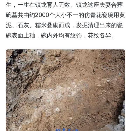
生，一生在镇龙育人无数。镇龙这座夫妻合葬
碗墓共由约2000个大小不一的仿青花瓷碗用黄
泥、石灰、糯米叠砌而成，发掘清理出来的瓷
碗表面上釉，碗内外均有纹饰，花纹各异。