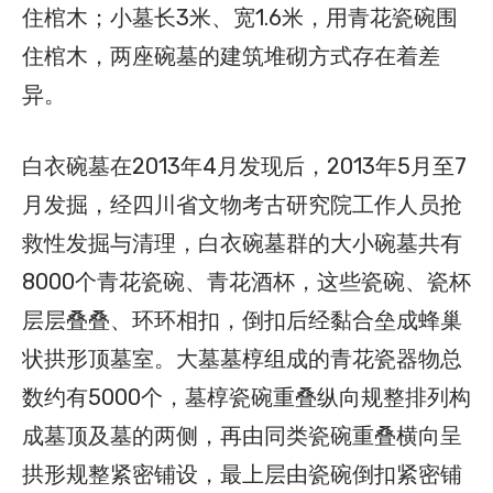
住棺木；小墓长3米、宽1.6米，用青花瓷碗围
住棺木，两座碗墓的建筑堆砌方式存在着差
异。
白衣碗墓在2013年4月发现后，2013年5月至7
月发掘，经四川省文物考古研究院工作人员抢
救性发掘与清理，白衣碗墓群的大小碗墓共有
8000个青花瓷碗、青花酒杯，这些瓷碗、瓷杯
层层叠叠、环环相扣，倒扣后经黏合垒成蜂巢
状拱形顶墓室。大墓墓椁组成的青花瓷器物总
数约有5000个，墓椁瓷碗重叠纵向规整排列构
成墓顶及墓的两侧，再由同类瓷碗重叠横向呈
拱形规整紧密铺设，最上层由瓷碗倒扣紧密铺