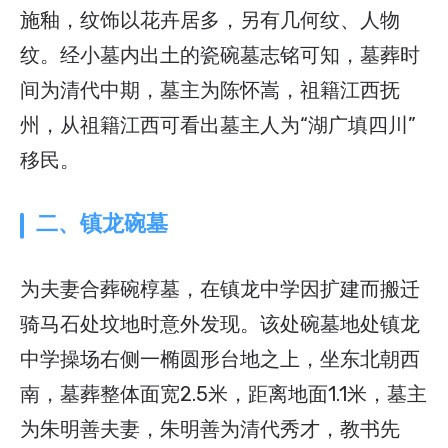
施釉，纹饰以花卉居多，另有几何纹、人物
纹。经小墓内出土的瓷碗墓志铭可知，墓葬时
间为清代中期，墓主为陈怀嵩，祖籍江西抚
州，从祖籍江西可看出墓主人为“湖广填四川”
移民。
二、镇龙碗墓
为夫妻合葬碗椁墓，在镇龙中学因扩建而搬迁
骑马石处坟地时意外发现。该处碗墓地处镇龙
中学操场右侧一椭圆形台地之上，坐东北朝西
南，墓葬整体面宽2.5米，距离地面1.1米，墓主
为朱明善夫妻，朱明善为清代秀才，教书先