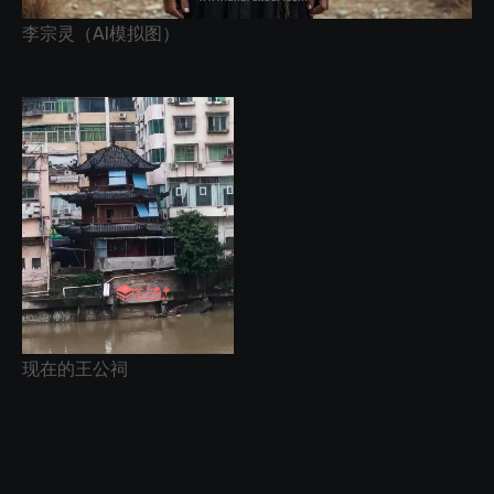
李宗灵（AI模拟图）
现在的王公祠