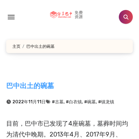
跳
转
到
内
容
主页
巴中出土的碗墓
巴中出土的碗墓
2022年11月11日
#古墓
,
#白衣镇
,
#碗墓
,
#镇龙镇
目前，巴中市已发现了4座碗墓，墓葬时间均
为清代中晚期。2013年4月、2017年9月、