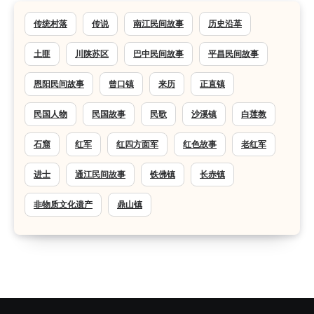
传统村落
传说
南江民间故事
历史沿革
土匪
川陕苏区
巴中民间故事
平昌民间故事
恩阳民间故事
曾口镇
来历
正直镇
民国人物
民国故事
民歌
沙溪镇
白莲教
石窟
红军
红四方面军
红色故事
老红军
进士
通江民间故事
铁佛镇
长赤镇
非物质文化遗产
鼎山镇