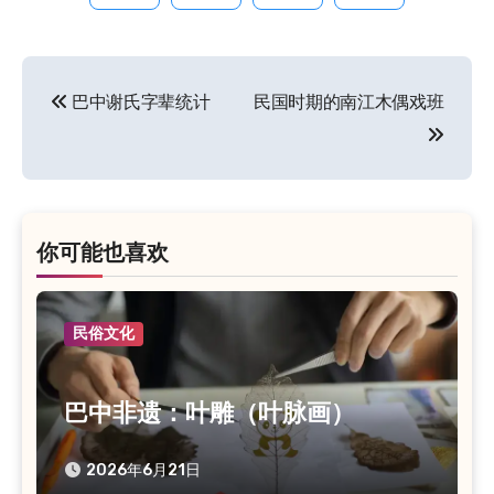
巴中谢氏字辈统计
民国时期的南江木偶戏班
文
章
导
航
你可能也喜欢
民俗文化
巴中非遗：叶雕（叶脉画）
2026年6月21日