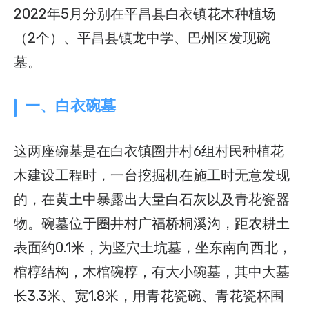
2022年5月分别在平昌县白衣镇花木种植场
（2个）、平昌县镇龙中学、巴州区发现碗
墓。
一、白衣碗墓
这两座碗墓是在白衣镇圈井村6组村民种植花
木建设工程时，一台挖掘机在施工时无意发现
的，在黄土中暴露出大量白石灰以及青花瓷器
物。碗墓位于圈井村广福桥桐溪沟，距农耕土
表面约0.1米，为竖穴土坑墓，坐东南向西北，
棺椁结构，木棺碗椁，有大小碗墓，其中大墓
长3.3米、宽1.8米，用青花瓷碗、青花瓷杯围