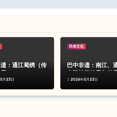
化
民俗文化
非遗：通江蜀绣（传
巴中非遗：南江、
发展）
木雕技艺的千年传
年5月23日
2026年5月23日