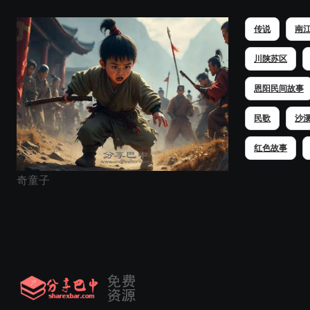
传说
南
川陕苏区
恩阳民间故事
民歌
沙
红色故事
奇童子