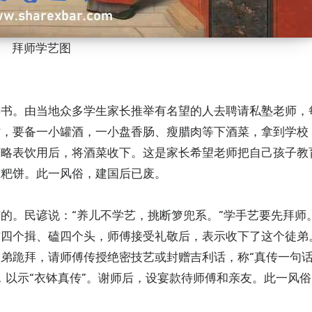
拜师学艺图
读书。由当地众多学生家长推举有名望的人去聘请私塾老师，
时，要备一小罐酒，一小盘香肠、瘦腊肉等下酒菜，拿到学校
师略表饮用后，将酒菜收下。这是家长希望老师把自己孩子教
糍粑饼。此一风俗，建国后已废。
的。民谚说：“养儿不学艺，挑断箩兜系。”学手艺要先拜师
作四个揖、磕四个头，师傅接受礼敬后，表示收下了这个徒弟
弟跪拜，请师傅传授绝密技艺或封赠吉利话，称“真传一句
，以示“衣钵真传”。谢师后，设宴款待师傅和亲友。此一风