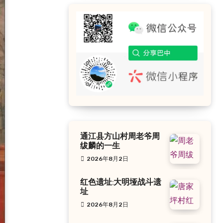
通江县方山村周老爷周
绂麟的一生
2026年8月2日
红色遗址:大明垭战斗遗
址
2026年8月2日