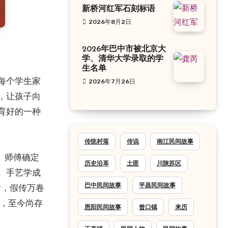
新桥河红军石刻标语
2026年8月2日
2026年巴中市被北京大
学、清华大学录取的学
生名单
每个学生家
2026年7月26日
，让孩子向
育好的一种
传统村落
传说
南江民间故事
。师傅确定
历史沿革
土匪
川陕苏区
。手艺学成
巴中民间故事
平昌民间故事
话，假传万卷
俗，至今尚存
恩阳民间故事
曾口镇
来历