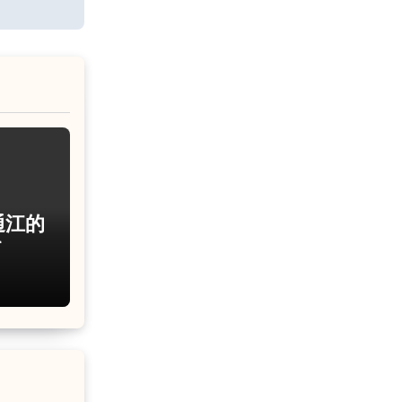
通江的
承