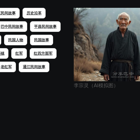
江民间故事
历史沿革
巴中民间故事
平昌民间故事
民国人物
民国故事
溪镇
红军
红四方面军
老红军
通江民间故事
李宗灵（AI模拟图）