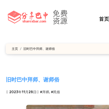
跳
转
到
首
内
容
主页
旧时巴中拜师、谢师俗
旧时巴中拜师、谢师俗
2023年11月28日
#拜师
,
#民俗