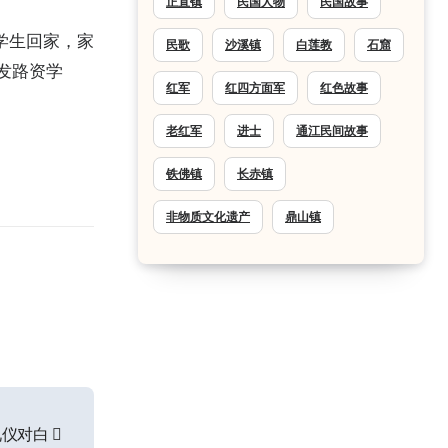
正直镇
民国人物
民国故事
学生回家，家
民歌
沙溪镇
白莲教
石窟
发路资学
红军
红四方面军
红色故事
老红军
进士
通江民间故事
铁佛镇
长赤镇
非物质文化遗产
鼎山镇
礼仪对白