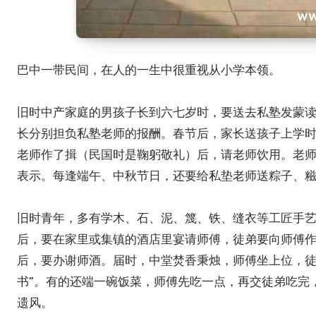
巴中一带民间，在人的一生中很重视从小学本领。
旧时中产家庭的男孩子长到六七岁时，要送去私塾发蒙
长分别担负私塾老师的报酬。春节后，家长送孩子上学
老师作了揖（民国时是鞠躬敬礼）后，请老师饮用。老
表示。每逢端午、中秋节日，还要给私垫老师送粽子、
旧时青年，多有学木、石、泥、篾、铁、缝衣等工匠手艺
后，要在家里或集镇的酒店里宴请师傅，徒弟要向师傅
后，要办谢师酒。届时，中堂焚香秉烛，师傅坐上位，徒
书”。有的还端一碗饭菜，师傅先吃一点，再交徒弟吃完
遗风。