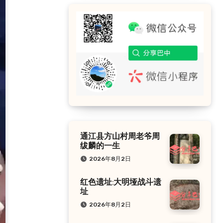
通江县方山村周老爷周
绂麟的一生
2026年8月2日
红色遗址:大明垭战斗遗
址
2026年8月2日