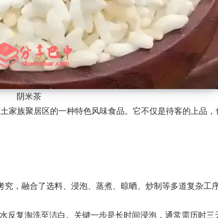
阴米茶
考究，融合了选料、浸泡、蒸煮、晾晒、炒制等多道复杂工
山泉水反复淘洗至洁白。关键一步是长时间浸泡，通常需历时三