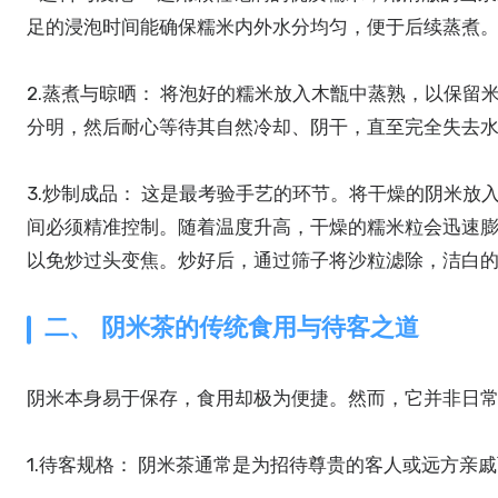
足的浸泡时间能确保糯米内外水分均匀，便于后续蒸煮
2.蒸煮与晾晒： 将泡好的糯米放入木甑中蒸熟，以保
分明，然后耐心等待其自然冷却、阴干，直至完全失去
3.炒制成品： 这是最考验手艺的环节。将干燥的阴米放
间必须精准控制。随着温度升高，干燥的糯米粒会迅速
以免炒过头变焦。炒好后，通过筛子将沙粒滤除，洁白
二、 阴米茶的传统食用与待客之道
阴米本身易于保存，食用却极为便捷。然而，它并非日
1.待客规格： 阴米茶通常是为招待尊贵的客人或远方亲