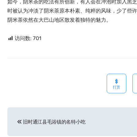
如今，阴米茶的吃法有所创新，有人会在冲泡时加入黑
时被认为冲淡了阴米茶原本朴素、纯粹的风味，少了些
阴米茶依然在大巴山地区散发着独特的魅力。
访问数:
701
打赏
文
旧时通江县毛浴镇的名特小吃
章