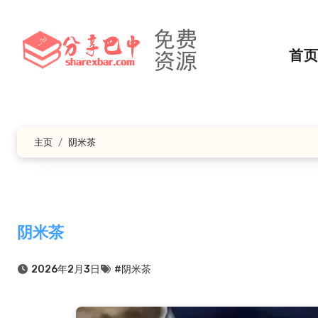
跳
转
到
首
内
容
主页
阴米茶
阴米茶
2026年2月3日
#阴米茶