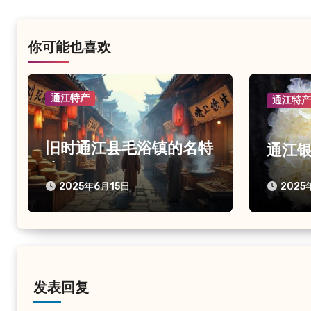
导
航
你可能也喜欢
通江特产
通江特
旧时通江县毛浴镇的名特
通江
小吃
2025年6月15日
2025
发表回复