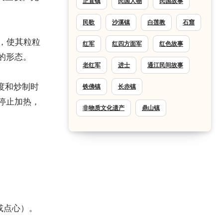
正直镇
民国人物
民国故事
民歌
沙溪镇
白莲教
石窟
，使其粒粒
红军
红四方面军
红色故事
的形态。
老红军
进士
通江民间故事
度和炒制时
铁佛镇
长赤镇
停止加热，
非物质文化遗产
鼎山镇
或点心）。