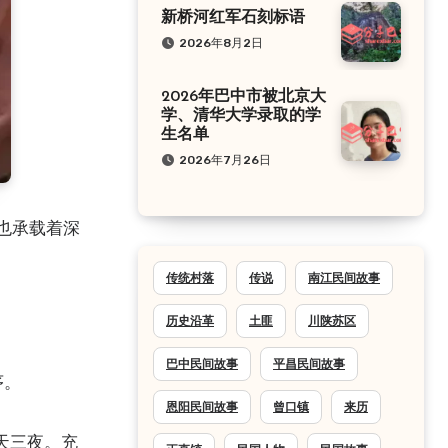
新桥河红军石刻标语
2026年8月2日
2026年巴中市被北京大
学、清华大学录取的学
生名单
2026年7月26日
传统村落
传说
南江民间故事
历史沿革
土匪
川陕苏区
巴中民间故事
平昌民间故事
序。
恩阳民间故事
曾口镇
来历
天三夜。充