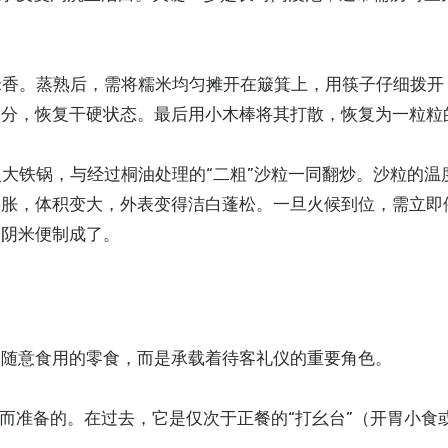
。
留米香。蒸熟后，需将糯米均匀摊开在簸箕上，用筷子仔细拨开
水分，恢复干硬状态。最后用小木棒将其打散，恢复为一粒粒
入大铁锅，与经过桐油处理的“二粗”沙粒一同翻炒。沙粒的温
膨胀，体积变大，外表变得洁白蓬松。一旦火候到位，需立即
的阴米便制成了。
常随意食用的零食，而是承载着待客礼仪的重要角色。
戚而准备的。在过去，它是仅次于正餐的“打幺台”（开胃小食