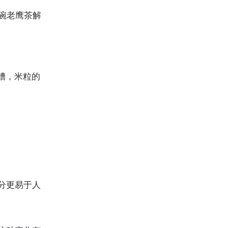
碗老鹰茶解
糟，米粒的
分更易于人